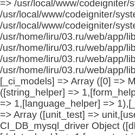
=> /usr/local/www/codeigniter/s
/usr/local/www/codeigniter/syst
/usr/local/www/codeigniter/syst
/usr/home/liru/03.ru/web/app/li
/usr/home/liru/03.ru/web/app/li
/usr/home/liru/03.ru/web/app/li
/usr/home/liru/03.ru/web/app/l
[_ci_models] => Array ([0] => 
([string_helper] => 1,[form_hel
=> 1,[language_helper] => 1),[_
=> Array ([unit_test] => unit,[u
CI_DB_mysql_driver Object ([db