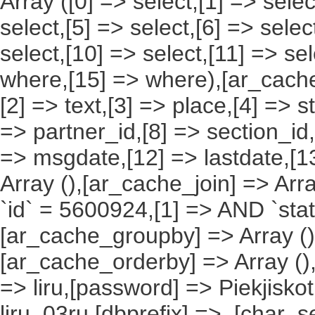
Array ([0] => select,[1] => selec
select,[5] => select,[6] => selec
select,[10] => select,[11] => sel
where,[15] => where),[ar_cache_s
[2] => text,[3] => place,[4] => s
=> partner_id,[8] => section_id,
=> msgdate,[12] => lastdate,[1
Array (),[ar_cache_join] => Arr
`id` = 5600924,[1] => AND `stat
[ar_cache_groupby] => Array ()
[ar_cache_orderby] => Array ()
=> liru,[password] => Piekjisko
liru_03ru,[dbprefix] => ,[char_se