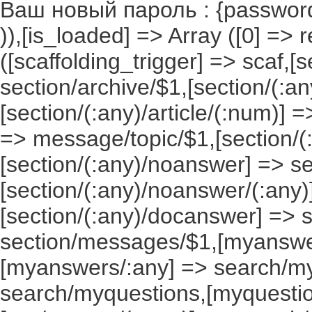
Ваш новый пароль : {passwor
)),[is_loaded] => Array ([0] => 
([scaffolding_trigger] => scaf,[
section/archive/$1,[section/(:any
[section/(:any)/article/(:num)] =
=> message/topic/$1,[section/
[section/(:any)/noanswer] => 
[section/(:any)/noanswer/(:any
[section/(:any)/docanswer] => 
section/messages/$1,[myanswe
[myanswers/:any] => search/m
search/myquestions,[myquestio