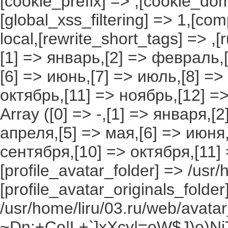
[cookie_prefix] => ,[cookie_do
[global_xss_filtering] => 1,[co
local,[rewrite_short_tags] => ,
[1] => январь,[2] => февраль,[
[6] => июнь,[7] => июль,[8] =>
октябрь,[11] => ноябрь,[12] 
Array ([0] => -,[1] => января,[
апреля,[5] => мая,[6] => июня,
сентября,[10] => октября,[11]
[profile_avatar_folder] => /usr/
[profile_avatar_originals_folder
/usr/home/liru/03.ru/web/avatar_
~Dn;+Co|L+`]xXcy|=oW$J)o)NjT