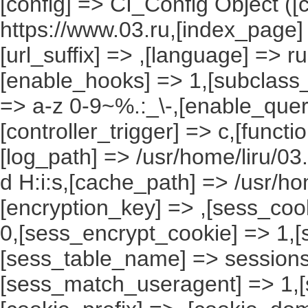
[config] => CI_Config Object ([
https://www.03.ru,[index_page]
[url_suffix] => ,[language] => r
[enable_hooks] => 1,[subclass_
=> a-z 0-9~%.:_\-,[enable_query
[controller_trigger] => c,[funct
[log_path] => /usr/home/liru/03
d H:i:s,[cache_path] => /usr/ho
[encryption_key] => ,[sess_coo
0,[sess_encrypt_cookie] => 1,
[sess_table_name] => sessions
[sess_match_useragent] => 1,[