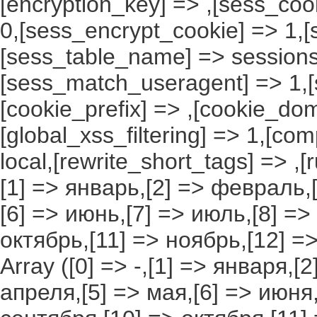
[encryption_key] => ,[sess_coo
0,[sess_encrypt_cookie] => 1,
[sess_table_name] => sessions
[sess_match_useragent] => 1,[
[cookie_prefix] => ,[cookie_do
[global_xss_filtering] => 1,[co
local,[rewrite_short_tags] => ,
[1] => январь,[2] => февраль,[
[6] => июнь,[7] => июль,[8] =>
октябрь,[11] => ноябрь,[12] 
Array ([0] => -,[1] => января,[
апреля,[5] => мая,[6] => июня,