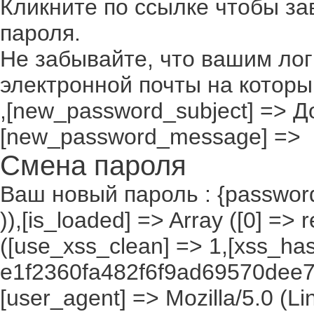
Кликните по ссылке чтобы з
пароля.
Не забывайте, что вашим лог
электронной почты на которы
,[new_password_subject] => До
[new_password_message] =>
Смена пароля
Ваш новый пароль : {passwor
)),[is_loaded] => Array ([0] =>
([use_xss_clean] => 1,[xss_ha
e1f2360fa482f6f9ad69570dee77
[user_agent] => Mozilla/5.0 (Lin