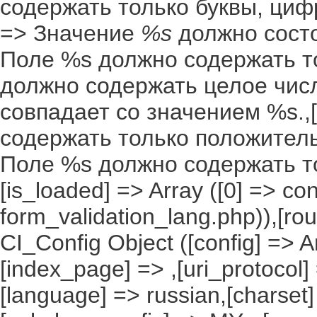
содержать только буквы, цифр
=> Значение
%s
должно состоя
Поле %s должно содержать то
должно содержать целое числ
совпадает со значением %s.,[
содержать только положительн
Поле %s должно содержать т
[is_loaded] => Array ([0] => co
form_validation_lang.php)),[rou
CI_Config Object ([config] => A
[index_page] => ,[uri_protocol]
[language] => russian,[charset