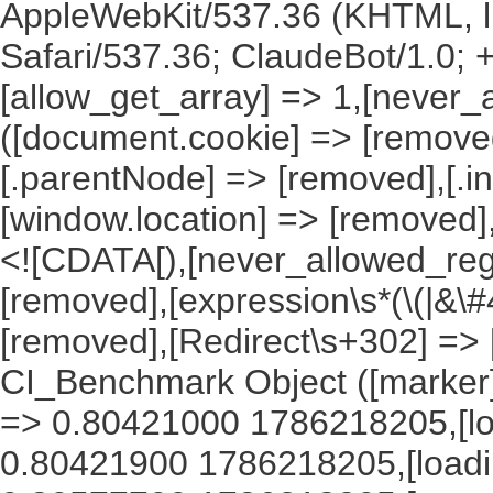
AppleWebKit/537.36 (KHTML, l
Safari/537.36; ClaudeBot/1.0;
[allow_get_array] => 1,[never_
([document.cookie] => [remove
[.parentNode] => [removed],[.
[window.location] => [removed]
<![CDATA[),[never_allowed_regex
[removed],[expression\s*(\(|&\#4
[removed],[Redirect\s+302] =>
CI_Benchmark Object ([marker] 
=> 0.80421000 1786218205,[lo
0.80421900 1786218205,[load