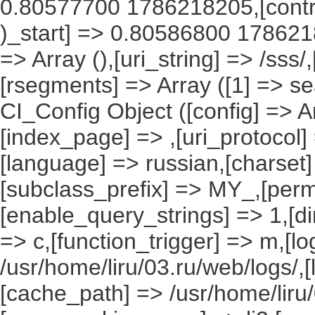
0.80577700 1786218205,[contro
)_start] => 0.80586800 1786218
=> Array (),[uri_string] => /sss
[rsegments] => Array ([1] => se
CI_Config Object ([config] => A
[index_page] => ,[uri_protocol]
[language] => russian,[charset
[subclass_prefix] => MY_,[perm
[enable_query_strings] => 1,[dir
=> c,[function_trigger] => m,[l
/usr/home/liru/03.ru/web/logs/,
[cache_path] => /usr/home/liru