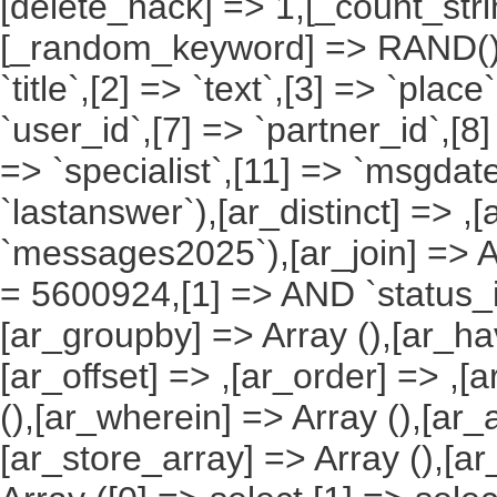
[delete_hack] => 1,[_count_st
[_random_keyword] => RAND(),[a
`title`,[2] => `text`,[3] => `place
`user_id`,[7] => `partner_id`,[8
=> `specialist`,[11] => `msgdate
`lastanswer`),[ar_distinct] => ,
`messages2025`),[ar_join] => Ar
= 5600924,[1] => AND `status_id`
[ar_groupby] => Array (),[ar_hav
[ar_offset] => ,[ar_order] => ,[
(),[ar_wherein] => Array (),[ar_
[ar_store_array] => Array (),[a