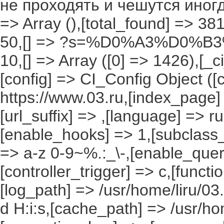
не проходять и чешутся иногда,
=> Array (),[total_found] => 38
50,[] => ?s=%D0%A3%D0%B3%
10,[] => Array ([0] => 1426),[_ci
[config] => CI_Config Object ([
https://www.03.ru,[index_page]
[url_suffix] => ,[language] => r
[enable_hooks] => 1,[subclass_
=> a-z 0-9~%.:_\-,[enable_query
[controller_trigger] => c,[funct
[log_path] => /usr/home/liru/03
d H:i:s,[cache_path] => /usr/ho