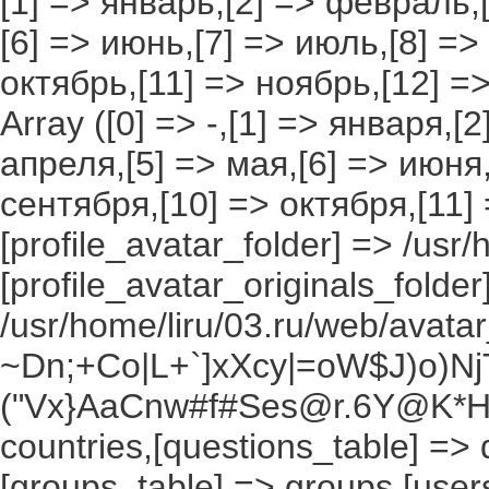
[1] => январь,[2] => февраль,[
[6] => июнь,[7] => июль,[8] =>
октябрь,[11] => ноябрь,[12] 
Array ([0] => -,[1] => января,[
апреля,[5] => мая,[6] => июня,
сентября,[10] => октября,[11]
[profile_avatar_folder] => /usr/
[profile_avatar_originals_folder
/usr/home/liru/03.ru/web/avatar_
~Dn;+Co|L+`]xXcy|=oW$J)o)NjT
("Vx}AaCnw#f#Ses@r.6Y@K*Hxv
countries,[questions_table] =>
[groups_table] => groups,[users