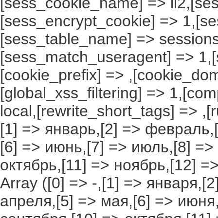
[sess_cookie_name] => li2,[ses
[sess_encrypt_cookie] => 1,[s
[sess_table_name] => sessions
[sess_match_useragent] => 1,[
[cookie_prefix] => ,[cookie_do
[global_xss_filtering] => 1,[co
local,[rewrite_short_tags] => ,
[1] => январь,[2] => февраль,[
[6] => июнь,[7] => июль,[8] =>
октябрь,[11] => ноябрь,[12] 
Array ([0] => -,[1] => января,[
апреля,[5] => мая,[6] => июня,