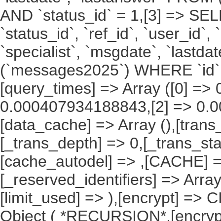
AND `status_id` = 1,[3] => SELECT
`status_id`, `ref_id`, `user_id`,
`specialist`, `msgdate`, `lastd
(`messages2025`) WHERE `id` 
[query_times] => Array ([0] =
0.000407934188843,[2] => 0.0
[data_cache] => Array (),[trans_
[_trans_depth] => 0,[_trans_sta
[cache_autodel] => ,[CACHE] => 
[_reserved_identifiers] => Array 
[limit_used] => ),[encrypt] => 
Object ( *RECURSION*,[encrypt