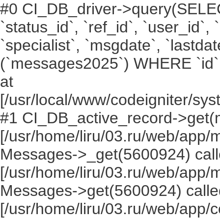
#0 CI_DB_driver->query(SELECT `i
`status_id`, `ref_id`, `user_id`,
`specialist`, `msgdate`, `lastd
(`messages2025`) WHERE `id` =
at
[/usr/local/www/codeigniter/s
#1 CI_DB_active_record->get(
[/usr/home/liru/03.ru/web/app
Messages->_get(5600924) call
[/usr/home/liru/03.ru/web/app
Messages->get(5600924) calle
[/usr/home/liru/03.ru/web/app/