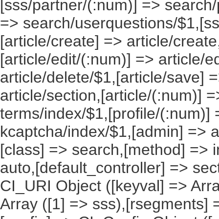
[sss/partner/(:num)] => search/
=> search/userquestions/$1,[ss
[article/create] => article/create
[article/edit/(:num)] => article/e
article/delete/$1,[article/save] =
article/section,[article/(:num)] =
terms/index/$1,[profile/(:num)] 
kcaptcha/index/$1,[admin] => ad
[class] => search,[method] => in
auto,[default_controller] => sec
CI_URI Object ([keyval] => Array
Array ([1] => sss),[rsegments] =