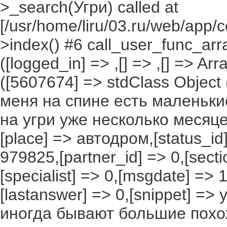
>_search(Угри) called at
[/usr/home/liru/03.ru/web/app/c
>index() #6 call_user_func_arr
([logged_in] => ,[] => ,[] => Arr
([5607674] => stdClass Object ([
меня на спине есть маленьк
на угри уже несколько месяце
[place] => автодром,[status_id]
979825,[partner_id] => 0,[secti
[specialist] => 0,[msgdate] =>
[lastanswer] => 0,[snippet] =
иногда бывают большие пох