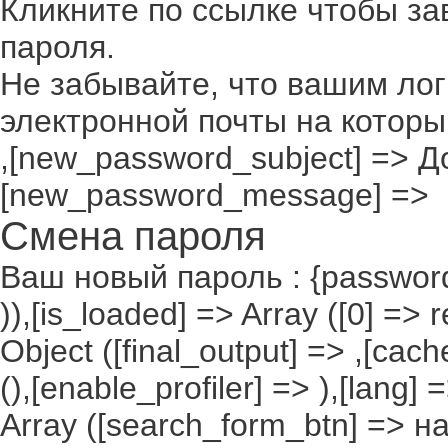
Кликните по ссылке чтобы з
пароля.
Не забывайте, что вашим лог
электронной почты на которы
,[new_password_subject] => До
[new_password_message] =>
Смена пароля
Ваш новый пароль : {passwor
)),[is_loaded] => Array ([0] =>
Object ([final_output] => ,[cac
(),[enable_profiler] => ),[lang
Array ([search_form_btn] => н