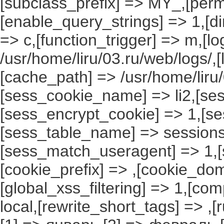
[subclass_prefix] => MY_,[perm
[enable_query_strings] => 1,[dir
=> c,[function_trigger] => m,[l
/usr/home/liru/03.ru/web/logs/,
[cache_path] => /usr/home/liru
[sess_cookie_name] => li2,[ses
[sess_encrypt_cookie] => 1,[s
[sess_table_name] => sessions
[sess_match_useragent] => 1,[
[cookie_prefix] => ,[cookie_do
[global_xss_filtering] => 1,[co
local,[rewrite_short_tags] => ,