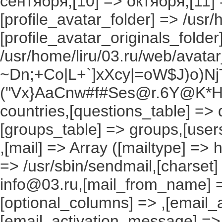
сентября,[10] => октября,[11]
[profile_avatar_folder] => /usr/
[profile_avatar_originals_folder
/usr/home/liru/03.ru/web/avatar_
~Dn;+Co|L+`]xXcy|=oW$J)o)NjT
("Vx}AaCnw#f#Ses@r.6Y@K*Hxv
countries,[questions_table] =>
[groups_table] => groups,[users
,[mail] => Array ([mailtype] => 
=> /usr/sbin/sendmail,[charset]
info@03.ru,[mail_from_name] =
[optional_columns] => ,[email_a
[email_activation_message] =>