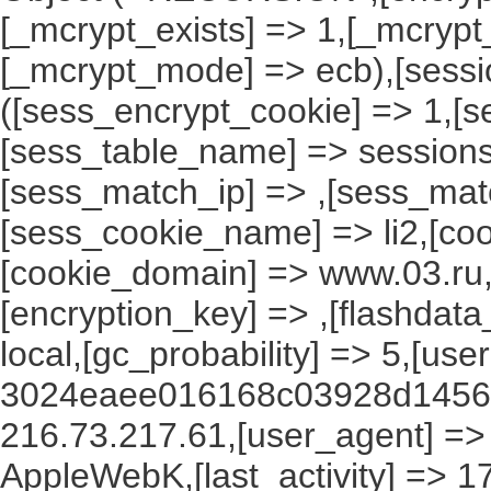
[_mcrypt_exists] => 1,[_mcrypt_
[_mcrypt_mode] => ecb),[sessi
([sess_encrypt_cookie] => 1,[
[sess_table_name] => sessions
[sess_match_ip] => ,[sess_mat
[sess_cookie_name] => li2,[cook
[cookie_domain] => www.03.ru,
[encryption_key] => ,[flashdata
local,[gc_probability] => 5,[use
3024eaee016168c03928d1456c
216.73.217.61,[user_agent] => M
AppleWebK,[last_activity] => 1