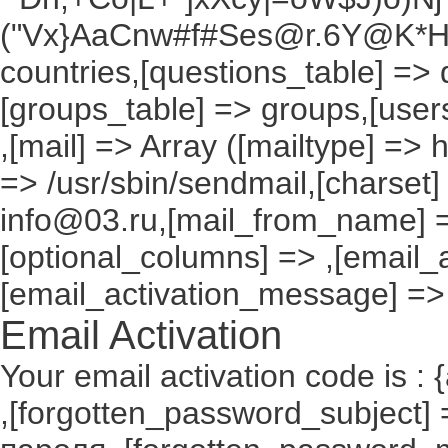
("Vx}AaCnw#f#Ses@r.6Y@K*Hxv
countries,[questions_table] =>
[groups_table] => groups,[users
,[mail] => Array ([mailtype] => 
=> /usr/sbin/sendmail,[charset]
info@03.ru,[mail_from_name] =
[optional_columns] => ,[email_a
[email_activation_message] =>
Email Activation
Your email activation code is : 
,[forgotten_password_subject