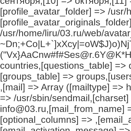
сентября,[10] => октября,[11]
[profile_avatar_folder] => /usr/
[profile_avatar_originals_folder
/usr/home/liru/03.ru/web/avatar_
~Dn;+Co|L+`]xXcy|=oW$J)o)NjT
("Vx}AaCnw#f#Ses@r.6Y@K*Hxv
countries,[questions_table] =>
[groups_table] => groups,[users
,[mail] => Array ([mailtype] => 
=> /usr/sbin/sendmail,[charset]
info@03.ru,[mail_from_name] =
[optional_columns] => ,[email_a
[email_activation_message] =>