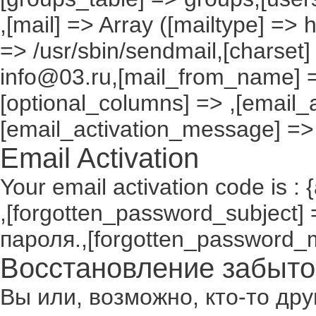
,[mail] => Array ([mailtype] => 
=> /usr/sbin/sendmail,[charset]
info@03.ru,[mail_from_name] =
[optional_columns] => ,[email_a
[email_activation_message] =>
Email Activation
Your email activation code is : 
,[forgotten_password_subject
пароля.,[forgotten_password_
Восстановление забыто
Вы или, возможно, кто-то др