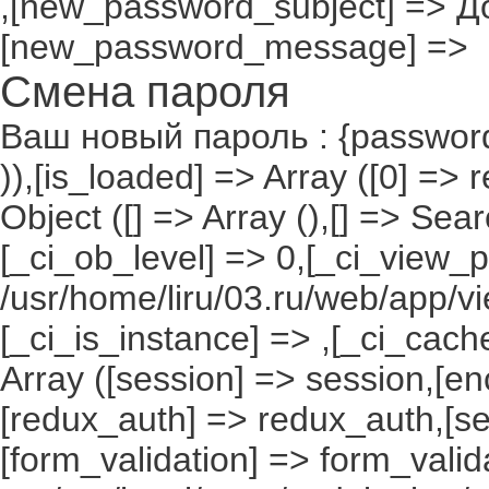
,[new_password_subject] => До
[new_password_message] =>
Смена пароля
Ваш новый пароль : {passwor
)),[is_loaded] => Array ([0] =>
Object ([] => Array (),[] => S
[_ci_ob_level] => 0,[_ci_view_p
/usr/home/liru/03.ru/web/app/vi
[_ci_is_instance] => ,[_ci_cach
Array ([session] => session,[en
[redux_auth] => redux_auth,[sec
[form_validation] => form_valida