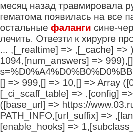
месяц назад травмировала ру
гематома появилась на все п
остальные
фаланги
сине-чер
лечить. Отвезти к хирурге пр
... ,[_realtime] => ,[_cache] => 
1094,[num_answers] => 999),[] 
s=%D0%A4%D0%B0%D0%BB
[] => 999,[] => 10,[] => Array ([
[_ci_scaff_table] => ,[config] =
([base_url] => https://www.03.r
PATH_INFO,[url_suffix] => ,[la
[enable_hooks] => 1,[subclass_