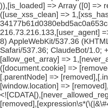
)),[is_loaded] => Array ([0] =>
([use_xss_clean] => 1,[xss_ha
34177b61d0380ebd5ac0a653c8
216.73.216.133,[user_agent] => 
8) AppleWebKit/537.36 (KHTML
Safari/537.36; ClaudeBot/1.0;
[allow_get_array] => 1,[never_
([document.cookie] => [remove
[.parentNode] => [removed],[.
[window.location] => [removed]
<![CDATA[),[never_allowed_regex
[removed],[expression\s*(\(|&\#4