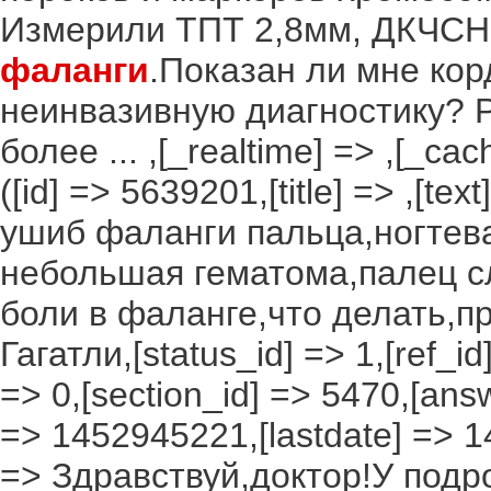
Измерили ТПТ 2,8мм, ДКЧСН 
фаланги
.Показан ли мне ко
неинвазивную диагностику? Р
более ... ,[_realtime] => ,[_ca
([id] => 5639201,[title] => ,[t
ушиб фаланги пальца,ногтева
небольшая гематома,палец с
боли в фаланге,что делать,пр
Гагатли,[status_id] => 1,[ref_id
=> 0,[section_id] => 5470,[answ
=> 1452945221,[lastdate] => 1
=> Здравствуй,доктор!У под