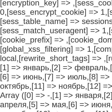
[encryption_key] => ,[sess_coo
0,[sess_encrypt_cookie] => 1,
[sess_table_name] => sessions
[sess_match_useragent] => 1,[
[cookie_prefix] => ,[cookie_do
[global_xss_filtering] => 1,[co
local,[rewrite_short_tags] => ,
[1] => январь,[2] => февраль,[
[6] => июнь,[7] => июль,[8] =>
октябрь,[11] => ноябрь,[12] 
Array ([0] => -,[1] => января,[
апреля,[5] => мая,[6] => июня,