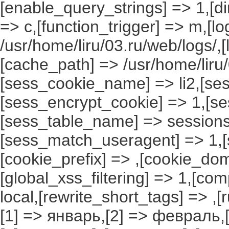
[enable_query_strings] => 1,[dir
=> c,[function_trigger] => m,[l
/usr/home/liru/03.ru/web/logs/,
[cache_path] => /usr/home/liru
[sess_cookie_name] => li2,[ses
[sess_encrypt_cookie] => 1,[s
[sess_table_name] => sessions
[sess_match_useragent] => 1,[
[cookie_prefix] => ,[cookie_do
[global_xss_filtering] => 1,[co
local,[rewrite_short_tags] => ,
[1] => январь,[2] => февраль,[