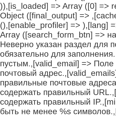
)),[is_loaded] => Array ([0] =>
Object ([final_output] => ,[cac
(),[enable_profiler] => ),[lang
Array ([search_form_btn] => н
Неверно указан раздел для по
обязательно для заполнения.,
пустым.,[valid_email] => По
почтовый адрес.,[valid_email
правильные почтовые адреса.
содержать правильный URL.,[
содержать правильный IP.,[m
быть не менее %s символов.,