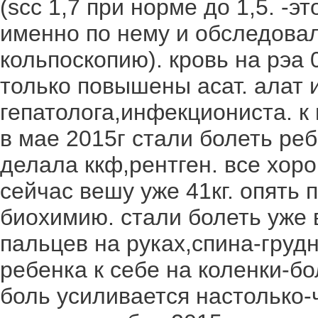
(scc 1,7 при норме до 1,5. -э
именно по нему и обследовала
кольпоскопию). кровь на рэа 
только повышены асат. алат 
гепатолога,инфекциониста. к 
в мае 2015г стали болеть реб
делала ккф,рентген. все хоро
сейчас вешу уже 41кг. опять 
биохимию. стали болеть уже 
пальцев на руках,спина-грудн
ребенка к себе на коленки-бол
боль усиливается настолько-ч