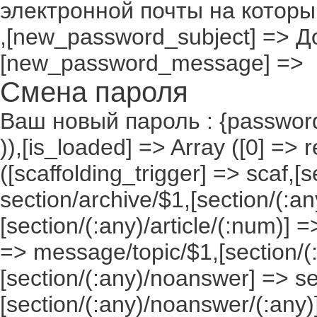
электронной почты на которы
,[new_password_subject] => До
[new_password_message] =>
Смена пароля
Ваш новый пароль : {passwor
)),[is_loaded] => Array ([0] => 
([scaffolding_trigger] => scaf,[
section/archive/$1,[section/(:any
[section/(:any)/article/(:num)] =
=> message/topic/$1,[section/
[section/(:any)/noanswer] => 
[section/(:any)/noanswer/(:any