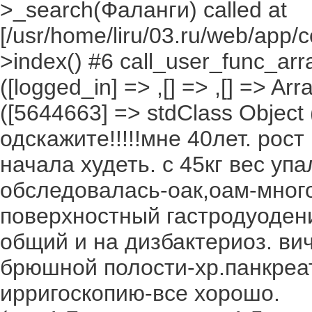
>_search(Фаланги) called at
[/usr/home/liru/03.ru/web/app/c
>index() #6 call_user_func_arr
([logged_in] => ,[] => ,[] => Arr
([5644663] => stdClass Object ([
одскажите!!!!!мне 40лет. рост
начала худеть. с 45кг вес упа
обследовалась-оак,оам-много
поверхностный гастродуоденит
общий и на дизбактериоз. вич
брюшной полости-хр.панкреат
ирригоскопию-все хорошо.