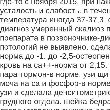
где-то с ноября 2015. при наж
усталость и слабость. в тече
температура иногда 37-37,3.
диагноз умеренный скалиоз п
препарата в позвоночнике-д
потологий не выявлено. сдел
норма до -1. до -2,5-остеопе
кровь на са++-норма от 2,15.
паратгормон-в норме. узи щит
моча на са и фосфор-в норме
узи и сделала денситометрию
грудного отдела. шейка бедра