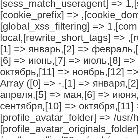
[sess_match_useragent] => 1,[
[cookie_prefix] => ,[cookie_do
[global_xss_filtering] => 1,[co
local,[rewrite_short_tags] => ,
[1] => январь,[2] => февраль,[
[6] => июнь,[7] => июль,[8] =>
октябрь,[11] => ноябрь,[12] 
Array ([0] => -,[1] => января,[
апреля,[5] => мая,[6] => июня,
сентября,[10] => октября,[11]
[profile_avatar_folder] => /usr/
[profile_avatar_originals_folder