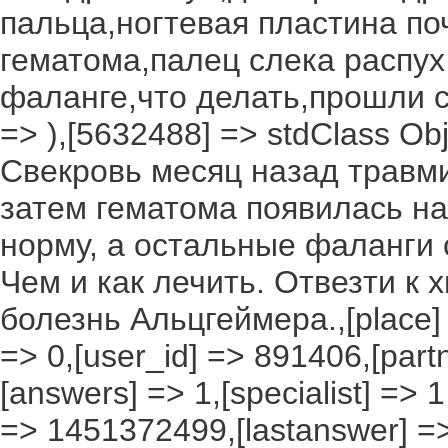
пальца,ногтевая пластина по
гематома,палец слека распух
фаланге,что делать,прошли су
=> ),[5632488] => stdClass Objec
Свекровь месяц назад травми
затем гематома появилась на
норму, а остальные фаланги 
Чем и как лечить. Отвезти к 
болезнь Альцгеймера.,[place] =
=> 0,[user_id] => 891406,[partn
[answers] => 1,[specialist] =>
=> 1451372499,[lastanswer] =