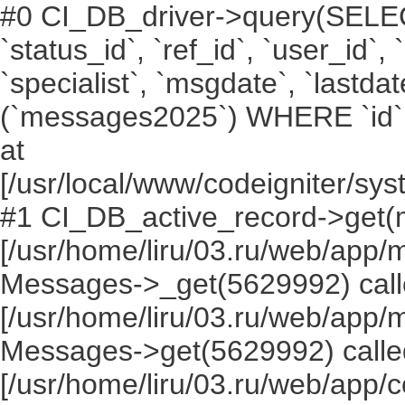
#0 CI_DB_driver->query(SELECT `i
`status_id`, `ref_id`, `user_id`,
`specialist`, `msgdate`, `lastd
(`messages2025`) WHERE `id` =
at
[/usr/local/www/codeigniter/s
#1 CI_DB_active_record->get(
[/usr/home/liru/03.ru/web/app
Messages->_get(5629992) call
[/usr/home/liru/03.ru/web/app
Messages->get(5629992) calle
[/usr/home/liru/03.ru/web/app/