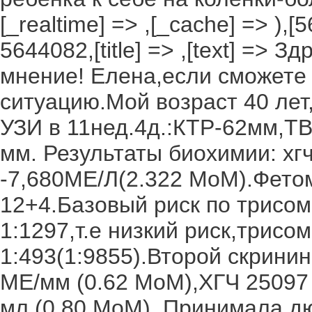
[_realtime] => ,[_cache] => ),[
5644082,[title] => ,[text] =>
мнение! Елена,если сможете
ситуацию.Мой возраст 40 лет
УЗИ в 11нед.4д.:КТР-62мм,ТВ
мм. Результаты биохимии: х
-7,680МЕ/Л(2.322 МоМ).Фетом
12+4.Базовый риск по трисом
1:1297,т.е низкий риск,трисо
1:493(1:9855).Второй скринин
МЕ/мм (0.62 МоМ),ХГЧ 25097 
мл (0.80 МоМ). Принимала дю