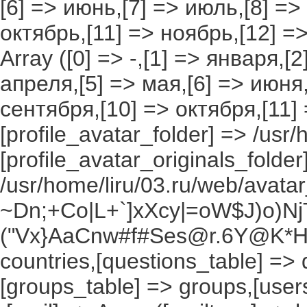
[6] => июнь,[7] => июль,[8] =>
октябрь,[11] => ноябрь,[12] 
Array ([0] => -,[1] => января,[
апреля,[5] => мая,[6] => июня,
сентября,[10] => октября,[11]
[profile_avatar_folder] => /usr/
[profile_avatar_originals_folder
/usr/home/liru/03.ru/web/avatar_
~Dn;+Co|L+`]xXcy|=oW$J)o)NjT
("Vx}AaCnw#f#Ses@r.6Y@K*Hxv
countries,[questions_table] =>
[groups_table] => groups,[users