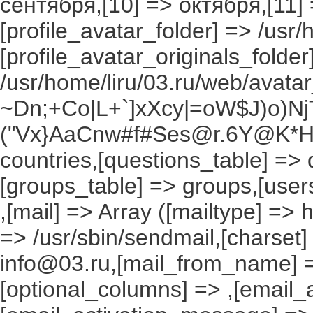
сентября,[10] => октября,[11]
[profile_avatar_folder] => /usr/
[profile_avatar_originals_folder
/usr/home/liru/03.ru/web/avatar_
~Dn;+Co|L+`]xXcy|=oW$J)o)NjT
("Vx}AaCnw#f#Ses@r.6Y@K*Hxv
countries,[questions_table] =>
[groups_table] => groups,[users
,[mail] => Array ([mailtype] => 
=> /usr/sbin/sendmail,[charset]
info@03.ru,[mail_from_name] =
[optional_columns] => ,[email_a