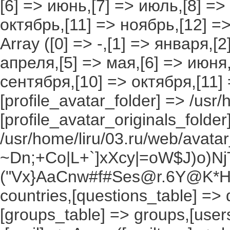
[6] => июнь,[7] => июль,[8] =>
октябрь,[11] => ноябрь,[12] 
Array ([0] => -,[1] => января,[
апреля,[5] => мая,[6] => июня,
сентября,[10] => октября,[11]
[profile_avatar_folder] => /usr/
[profile_avatar_originals_folder
/usr/home/liru/03.ru/web/avatar_
~Dn;+Co|L+`]xXcy|=oW$J)o)NjT
("Vx}AaCnw#f#Ses@r.6Y@K*Hxv
countries,[questions_table] =>
[groups_table] => groups,[users