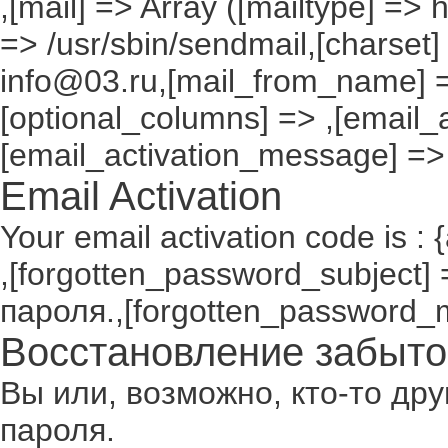
,[mail] => Array ([mailtype] => 
=> /usr/sbin/sendmail,[charset]
info@03.ru,[mail_from_name] =
[optional_columns] => ,[email_a
[email_activation_message] =>
Email Activation
Your email activation code is : 
,[forgotten_password_subject
пароля.,[forgotten_password_
Восстановление забыто
Вы или, возможно, кто-то др
пароля.