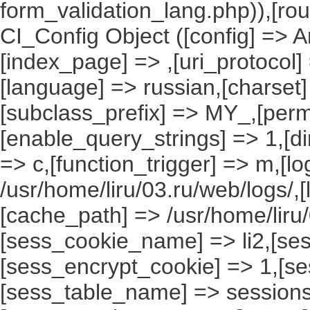
form_validation_lang.php)),[rou
CI_Config Object ([config] => A
[index_page] => ,[uri_protocol]
[language] => russian,[charset
[subclass_prefix] => MY_,[perm
[enable_query_strings] => 1,[dir
=> c,[function_trigger] => m,[l
/usr/home/liru/03.ru/web/logs/,
[cache_path] => /usr/home/liru
[sess_cookie_name] => li2,[ses
[sess_encrypt_cookie] => 1,[s
[sess_table_name] => sessions