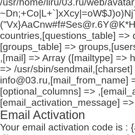
/usr/home/liru/03.ru/web/avatar_
~Dn;+Co|L+`]xXcy|=oW$J)o)NjT
("Vx}AaCnw#f#Ses@r.6Y@K*Hxv
countries,[questions_table] =>
[groups_table] => groups,[users
,[mail] => Array ([mailtype] => 
=> /usr/sbin/sendmail,[charset]
info@03.ru,[mail_from_name] =
[optional_columns] => ,[email_a
[email_activation_message] =>
Email Activation
Your email activation code is : 