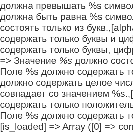
должна превышать %s символо
должна быть равна %s символ
состоять только из букв.,[al
содержать только буквы и ци
содержать только буквы, цифр
=> Значение
%s
должно состоя
Поле %s должно содержать то
должно содержать целое числ
совпадает со значением %s.,[
содержать только положительн
Поле %s должно содержать т
[is_loaded] => Array ([0] => co