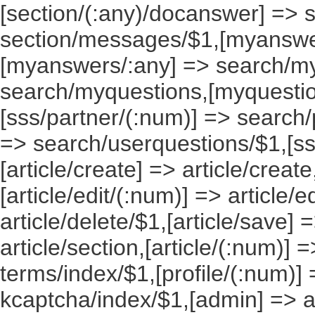
[section/(:any)/docanswer] => 
section/messages/$1,[myanswe
[myanswers/:any] => search/m
search/myquestions,[myquestio
[sss/partner/(:num)] => search/
=> search/userquestions/$1,[ss
[article/create] => article/create
[article/edit/(:num)] => article/e
article/delete/$1,[article/save] =
article/section,[article/(:num)] =
terms/index/$1,[profile/(:num)] 
kcaptcha/index/$1,[admin] => ad