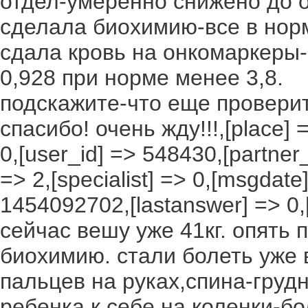
отдел-умеренно снижено до о
сделала биохимию-все в норм
сдала кровь на онкомаркеры-р
0,928 при норме менее 3,8.
подскажите-что еще проверит
спасибо! очень жду!!!,[place] =
0,[user_id] => 548430,[partner_
=> 2,[specialist] => 0,[msgdat
1454092702,[lastanswer] => 0,[
сейчас вешу уже 41кг. опять 
биохимию. стали болеть уже 
пальцев на руках,спина-грудн
ребенка к себе на коленки-боля