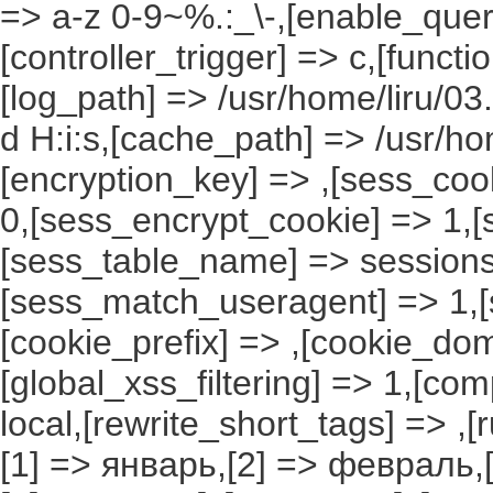
=> a-z 0-9~%.:_\-,[enable_query
[controller_trigger] => c,[funct
[log_path] => /usr/home/liru/03
d H:i:s,[cache_path] => /usr/ho
[encryption_key] => ,[sess_coo
0,[sess_encrypt_cookie] => 1,
[sess_table_name] => sessions
[sess_match_useragent] => 1,[
[cookie_prefix] => ,[cookie_do
[global_xss_filtering] => 1,[co
local,[rewrite_short_tags] => ,
[1] => январь,[2] => февраль,[