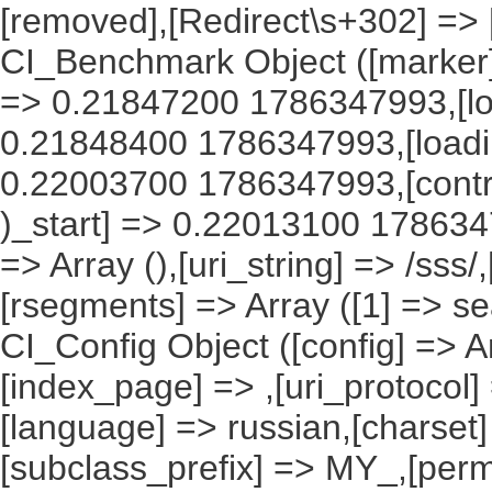
[removed],[Redirect\s+302] =>
CI_Benchmark Object ([marker] 
=> 0.21847200 1786347993,[lo
0.21848400 1786347993,[load
0.22003700 1786347993,[contro
)_start] => 0.22013100 1786347
=> Array (),[uri_string] => /sss
[rsegments] => Array ([1] => se
CI_Config Object ([config] => A
[index_page] => ,[uri_protocol]
[language] => russian,[charset
[subclass_prefix] => MY_,[perm