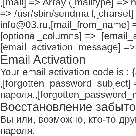
,[mail] => Array ([mailtype] => 
=> /usr/sbin/sendmail,[charset]
info@03.ru,[mail_from_name] =
[optional_columns] => ,[email_a
[email_activation_message] =>
Email Activation
Your email activation code is : 
,[forgotten_password_subject
пароля.,[forgotten_password_
Восстановление забыто
Вы или, возможно, кто-то др
пароля.