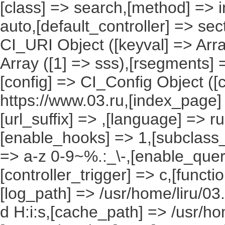
[class] => search,[method] => in
auto,[default_controller] => sec
CI_URI Object ([keyval] => Array
Array ([1] => sss),[rsegments] =
[config] => CI_Config Object ([
https://www.03.ru,[index_page]
[url_suffix] => ,[language] => r
[enable_hooks] => 1,[subclass_
=> a-z 0-9~%.:_\-,[enable_query
[controller_trigger] => c,[funct
[log_path] => /usr/home/liru/03
d H:i:s,[cache_path] => /usr/ho