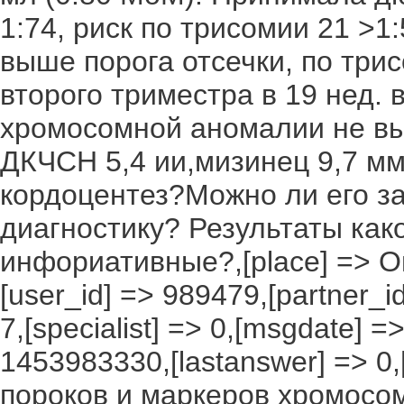
1:74, риск по трисомии 21 >1
выше порога отсечки, по трис
второго триместра в 19 нед.
хромосомной аномалии не вы
ДКЧСН 5,4 ии,мизинец 9,7 мм
кордоцентез?Можно ли его з
диагностику? Результаты како
инфориативные?,[place] => Омск
[user_id] => 989479,[partner_id
7,[specialist] => 0,[msgdate] 
1453983330,[lastanswer] => 0,
пороков и маркеров хромосо