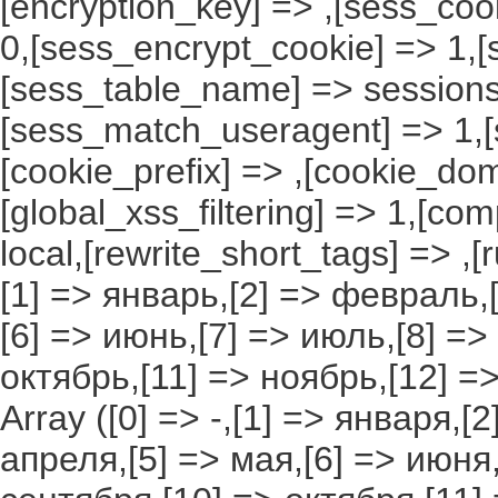
[encryption_key] => ,[sess_coo
0,[sess_encrypt_cookie] => 1,
[sess_table_name] => sessions
[sess_match_useragent] => 1,[
[cookie_prefix] => ,[cookie_do
[global_xss_filtering] => 1,[co
local,[rewrite_short_tags] => ,
[1] => январь,[2] => февраль,[
[6] => июнь,[7] => июль,[8] =>
октябрь,[11] => ноябрь,[12] 
Array ([0] => -,[1] => января,[
апреля,[5] => мая,[6] => июня,