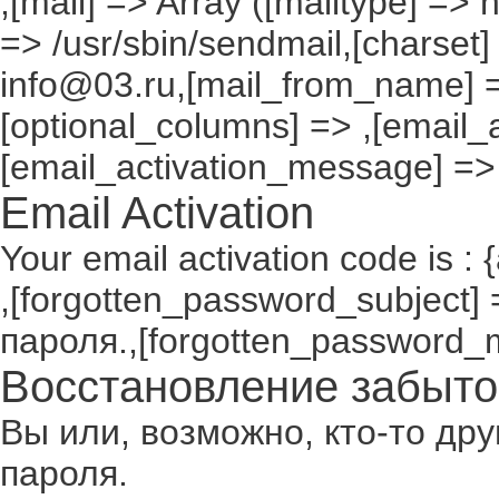
,[mail] => Array ([mailtype] => 
=> /usr/sbin/sendmail,[charset]
info@03.ru,[mail_from_name] =
[optional_columns] => ,[email_a
[email_activation_message] =>
Email Activation
Your email activation code is : 
,[forgotten_password_subject
пароля.,[forgotten_password_
Восстановление забыто
Вы или, возможно, кто-то др
пароля.