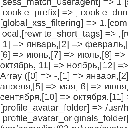
[sess_match_useragent] => 1,[
[cookie_prefix] => ,[cookie_do
[global_xss_filtering] => 1,[co
local,[rewrite_short_tags] => ,
[1] => январь,[2] => февраль,[
[6] => июнь,[7] => июль,[8] =>
октябрь,[11] => ноябрь,[12] 
Array ([0] => -,[1] => января,[
апреля,[5] => мая,[6] => июня,
сентября,[10] => октября,[11]
[profile_avatar_folder] => /usr/
[profile_avatar_originals_folder