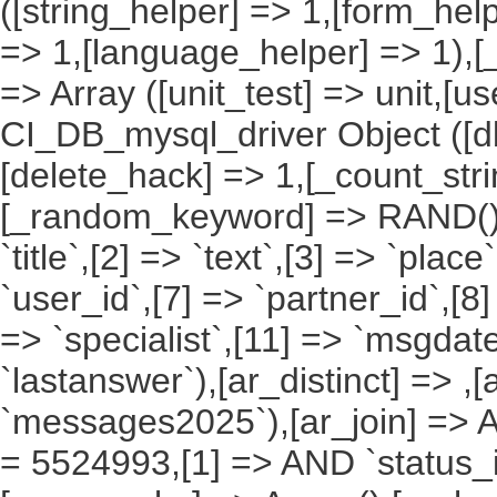
([string_helper] => 1,[form_hel
=> 1,[language_helper] => 1),[_
=> Array ([unit_test] => unit,[u
CI_DB_mysql_driver Object ([db
[delete_hack] => 1,[_count_st
[_random_keyword] => RAND(),[a
`title`,[2] => `text`,[3] => `place
`user_id`,[7] => `partner_id`,[8
=> `specialist`,[11] => `msgdate
`lastanswer`),[ar_distinct] => ,
`messages2025`),[ar_join] => Ar
= 5524993,[1] => AND `status_id`