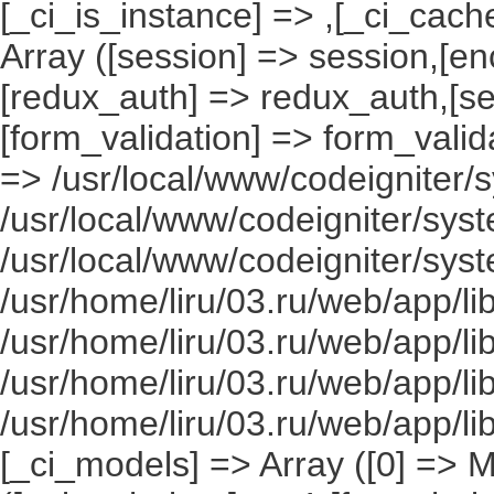
[_ci_is_instance] => ,[_ci_cach
Array ([session] => session,[en
[redux_auth] => redux_auth,[sec
[form_validation] => form_valida
=> /usr/local/www/codeigniter/s
/usr/local/www/codeigniter/syst
/usr/local/www/codeigniter/syst
/usr/home/liru/03.ru/web/app/li
/usr/home/liru/03.ru/web/app/li
/usr/home/liru/03.ru/web/app/li
/usr/home/liru/03.ru/web/app/l
[_ci_models] => Array ([0] => 