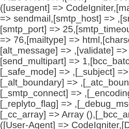
([useragent] => CodeIgniter,[ma
=> sendmail,[smtp_host] => ,[s
[smtp_port] => 25,[smtp_timeou
=> 76,[mailtype] => html,[charse
[alt_message] => ,[validate] => ,
[send_multipart] => 1,[bcc_ba
[_safe_mode] => ,[_subject] => 
[_alt_boundary] => ,[_atc_boun
[_smtp_connect] => ,[_encoding
[_replyto_flag] => ,[_debug_msg]
[_cc_array] => Array (),[_bcc_a
([User-Agent] => CodeIgniter,[