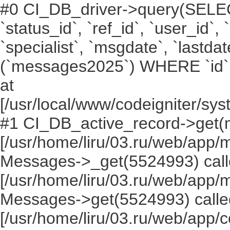
#0 CI_DB_driver->query(SELECT `i
`status_id`, `ref_id`, `user_id`,
`specialist`, `msgdate`, `lastd
(`messages2025`) WHERE `id` =
at
[/usr/local/www/codeigniter/s
#1 CI_DB_active_record->get(
[/usr/home/liru/03.ru/web/app
Messages->_get(5524993) call
[/usr/home/liru/03.ru/web/app
Messages->get(5524993) calle
[/usr/home/liru/03.ru/web/app/