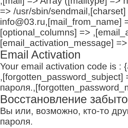
,[mail] => Array ([mailtype] => 
=> /usr/sbin/sendmail,[charset]
info@03.ru,[mail_from_name] =
[optional_columns] => ,[email_a
[email_activation_message] =>
Email Activation
Your email activation code is : 
,[forgotten_password_subject
пароля.,[forgotten_password_
Восстановление забыто
Вы или, возможно, кто-то др
пароля.