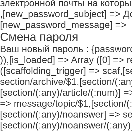
электронной почты на которы
,[new_password_subject] => До
[new_password_message] =>
Смена пароля
Ваш новый пароль : {passwor
)),[is_loaded] => Array ([0] => 
([scaffolding_trigger] => scaf,[
section/archive/$1,[section/(:any
[section/(:any)/article/(:num)] =
=> message/topic/$1,[section/
[section/(:any)/noanswer] => 
[section/(:any)/noanswer/(:any