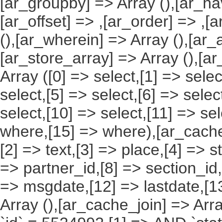
[ar_groupby] => Array (),[ar_hav
[ar_offset] => ,[ar_order] => ,[
(),[ar_wherein] => Array (),[ar_
[ar_store_array] => Array (),[a
Array ([0] => select,[1] => selec
select,[5] => select,[6] => selec
select,[10] => select,[11] => sel
where,[15] => where),[ar_cache_s
[2] => text,[3] => place,[4] => s
=> partner_id,[8] => section_id,
=> msgdate,[12] => lastdate,[1
Array (),[ar_cache_join] => Arr