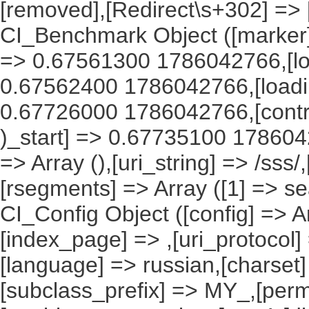
[removed],[Redirect\s+302] =>
CI_Benchmark Object ([marker] 
=> 0.67561300 1786042766,[lo
0.67562400 1786042766,[load
0.67726000 1786042766,[contro
)_start] => 0.67735100 1786042
=> Array (),[uri_string] => /sss
[rsegments] => Array ([1] => se
CI_Config Object ([config] => A
[index_page] => ,[uri_protocol]
[language] => russian,[charset
[subclass_prefix] => MY_,[perm