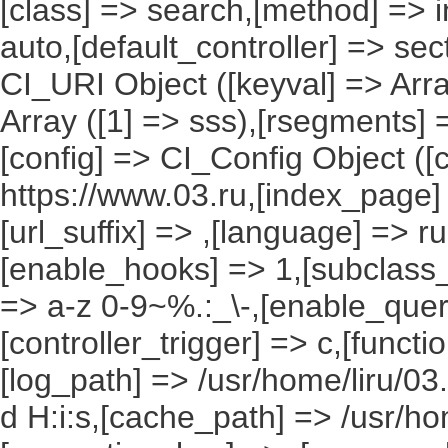
[class] => search,[method] => in
auto,[default_controller] => sec
CI_URI Object ([keyval] => Array
Array ([1] => sss),[rsegments] =
[config] => CI_Config Object ([
https://www.03.ru,[index_page]
[url_suffix] => ,[language] => r
[enable_hooks] => 1,[subclass_
=> a-z 0-9~%.:_\-,[enable_query
[controller_trigger] => c,[funct
[log_path] => /usr/home/liru/03
d H:i:s,[cache_path] => /usr/ho