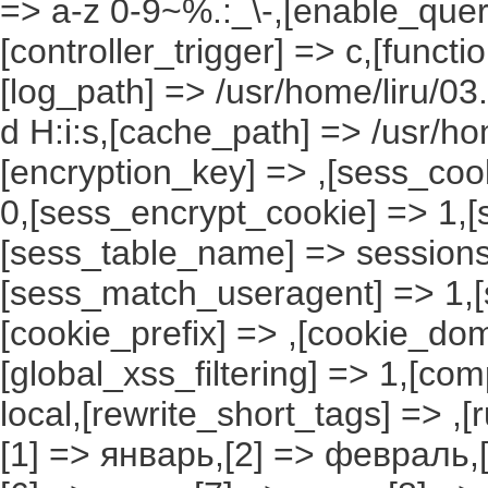
=> a-z 0-9~%.:_\-,[enable_query
[controller_trigger] => c,[funct
[log_path] => /usr/home/liru/03
d H:i:s,[cache_path] => /usr/ho
[encryption_key] => ,[sess_coo
0,[sess_encrypt_cookie] => 1,
[sess_table_name] => sessions
[sess_match_useragent] => 1,[
[cookie_prefix] => ,[cookie_do
[global_xss_filtering] => 1,[co
local,[rewrite_short_tags] => ,
[1] => январь,[2] => февраль,[