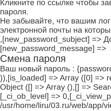
Кликните по ссылке чтобы з
пароля.
Не забывайте, что вашим лог
электронной почты на которы
,[new_password_subject] => До
[new_password_message] =>
Смена пароля
Ваш новый пароль : {passwor
)),[is_loaded] => Array ([0] =>
Object ([] => Array (),[] => S
[_ci_ob_level] => 0,[_ci_view_p
/usr/home/liru/03.ru/web/app/vi