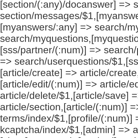
[section/(:any)/docanswer] => 
section/messages/$1,[myanswe
[myanswers/:any] => search/m
search/myquestions,[myquestio
[sss/partner/(:num)] => search/
=> search/userquestions/$1,[ss
[article/create] => article/create
[article/edit/(:num)] => article/e
article/delete/$1,[article/save] =
article/section,[article/(:num)] =
terms/index/$1,[profile/(:num)] 
kcaptcha/index/$1,[admin] => ad