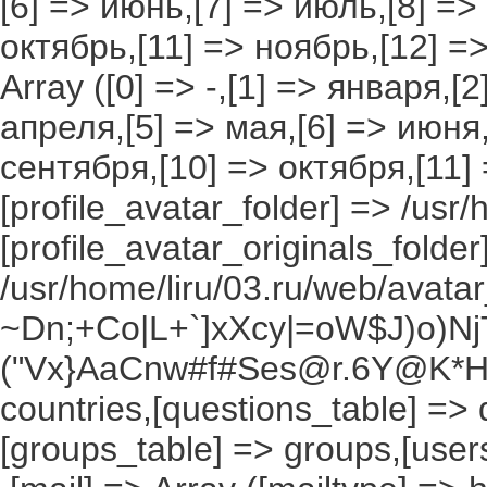
[6] => июнь,[7] => июль,[8] =>
октябрь,[11] => ноябрь,[12] 
Array ([0] => -,[1] => января,[
апреля,[5] => мая,[6] => июня,
сентября,[10] => октября,[11]
[profile_avatar_folder] => /usr/
[profile_avatar_originals_folder
/usr/home/liru/03.ru/web/avatar_
~Dn;+Co|L+`]xXcy|=oW$J)o)NjT
("Vx}AaCnw#f#Ses@r.6Y@K*Hxv
countries,[questions_table] =>
[groups_table] => groups,[users