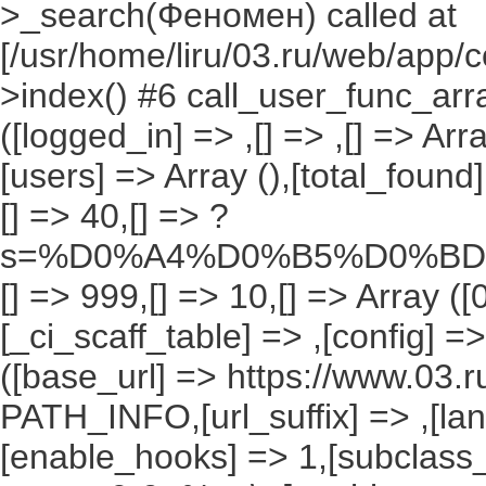
>_search(Феномен) called at
[/usr/home/liru/03.ru/web/app/c
>index() #6 call_user_func_arr
([logged_in] => ,[] => ,[] => Arr
[users] => Array (),[total_foun
[] => 40,[] => ?
s=%D0%A4%D0%B5%D0%BD
[] => 999,[] => 10,[] => Array ([
[_ci_scaff_table] => ,[config] =
([base_url] => https://www.03.r
PATH_INFO,[url_suffix] => ,[la
[enable_hooks] => 1,[subclass_