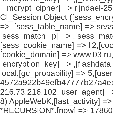
[_mcrypt_cipher] => rijndael-2
CI_Session Object ([sess_encr
=> ,[sess_table_name] => sess
[sess_match_ip] => ,[sess_mat
[sess_cookie_name] => li2,[cook
[cookie_domain] => www.03.ru,
[encryption_key] => ,[flashdata
local,[gc_probability] => 5,[use
4572a922b49efb47777b27a4eb
216.73.216.102,[user_agent] => 
8) AppleWebK,[last_activity] =
*RECURSION*,[now] => 1786042