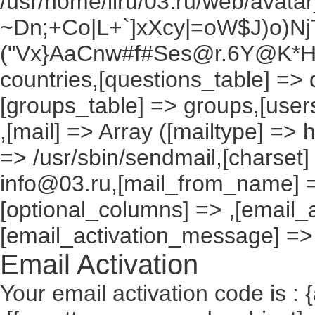
/usr/home/liru/03.ru/web/avatar_
~Dn;+Co|L+`]xXcy|=oW$J)o)NjT
("Vx}AaCnw#f#Ses@r.6Y@K*Hxv
countries,[questions_table] =>
[groups_table] => groups,[users
,[mail] => Array ([mailtype] => 
=> /usr/sbin/sendmail,[charset]
info@03.ru,[mail_from_name] =
[optional_columns] => ,[email_a
[email_activation_message] =>
Email Activation
Your email activation code is : 