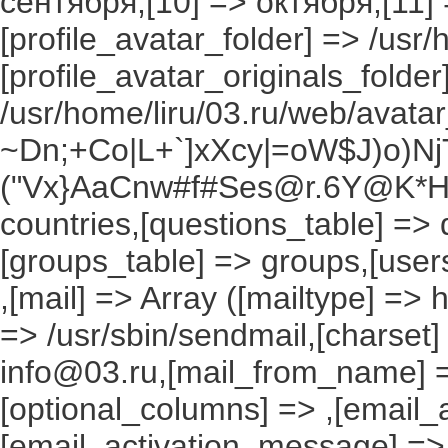
сентября,[10] => октября,[11]
[profile_avatar_folder] => /usr/
[profile_avatar_originals_folder
/usr/home/liru/03.ru/web/avatar_
~Dn;+Co|L+`]xXcy|=oW$J)o)NjT
("Vx}AaCnw#f#Ses@r.6Y@K*Hxv
countries,[questions_table] =>
[groups_table] => groups,[users
,[mail] => Array ([mailtype] => 
=> /usr/sbin/sendmail,[charset]
info@03.ru,[mail_from_name] =
[optional_columns] => ,[email_a
[email_activation_message] =>