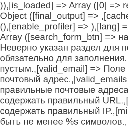
)),[is_loaded] => Array ([0] =>
Object ([final_output] => ,[cac
(),[enable_profiler] => ),[lang
Array ([search_form_btn] => н
Неверно указан раздел для по
обязательно для заполнения.,
пустым.,[valid_email] => По
почтовый адрес.,[valid_email
правильные почтовые адреса.
содержать правильный URL.,[
содержать правильный IP.,[m
быть не менее %s символов.,