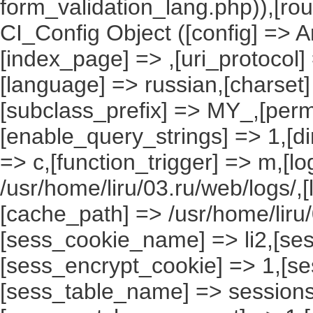
form_validation_lang.php)),[rou
CI_Config Object ([config] => A
[index_page] => ,[uri_protocol]
[language] => russian,[charset
[subclass_prefix] => MY_,[perm
[enable_query_strings] => 1,[dir
=> c,[function_trigger] => m,[l
/usr/home/liru/03.ru/web/logs/,
[cache_path] => /usr/home/liru
[sess_cookie_name] => li2,[ses
[sess_encrypt_cookie] => 1,[s
[sess_table_name] => sessions