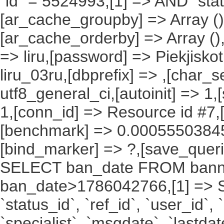
`id` = 5524993,[1] => AND `stat
[ar_cache_groupby] => Array ()
[ar_cache_orderby] => Array ()
=> liru,[password] => Piekjisko
liru_03ru,[dbprefix] => ,[char_se
utf8_general_ci,[autoinit] => 1,
1,[conn_id] => Resource id #7,[
[benchmark] => 0.00055503845
[bind_marker] => ?,[save_querie
SELECT ban_date FROM bann
ban_date>1786042766,[1] => SELE
`status_id`, `ref_id`, `user_id`,
`specialist`, `msgdate`, `last