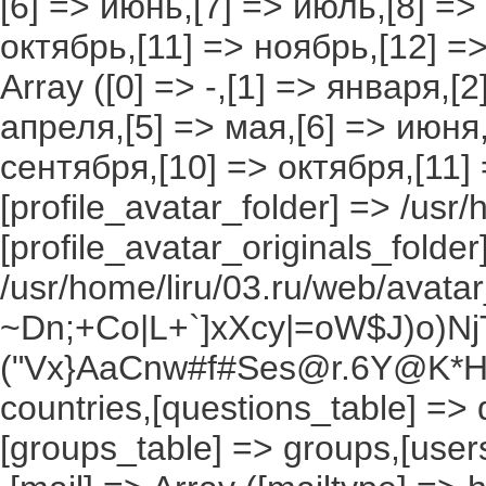
[6] => июнь,[7] => июль,[8] =>
октябрь,[11] => ноябрь,[12] 
Array ([0] => -,[1] => января,[
апреля,[5] => мая,[6] => июня,
сентября,[10] => октября,[11]
[profile_avatar_folder] => /usr/
[profile_avatar_originals_folder
/usr/home/liru/03.ru/web/avatar_
~Dn;+Co|L+`]xXcy|=oW$J)o)NjT
("Vx}AaCnw#f#Ses@r.6Y@K*Hxv
countries,[questions_table] =>
[groups_table] => groups,[users