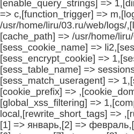
[enable_query_strings] => 1,[dir
=> c,[function_trigger] => m,[l
/usr/home/liru/03.ru/web/logs/,
[cache_path] => /usr/home/liru
[sess_cookie_name] => li2,[ses
[sess_encrypt_cookie] => 1,[s
[sess_table_name] => sessions
[sess_match_useragent] => 1,[
[cookie_prefix] => ,[cookie_do
[global_xss_filtering] => 1,[co
local,[rewrite_short_tags] => ,
[1] => январь,[2] => февраль,[