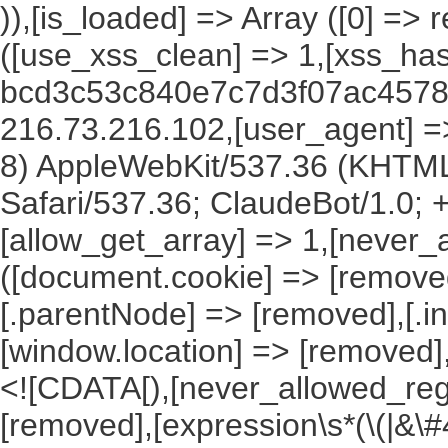
)),[is_loaded] => Array ([0] =>
([use_xss_clean] => 1,[xss_ha
bcd3c53c840e7c7d3f07ac45781
216.73.216.102,[user_agent] => 
8) AppleWebKit/537.36 (KHTML
Safari/537.36; ClaudeBot/1.0;
[allow_get_array] => 1,[never_
([document.cookie] => [remove
[.parentNode] => [removed],[.
[window.location] => [removed]
<![CDATA[),[never_allowed_regex
[removed],[expression\s*(\(|&\#4