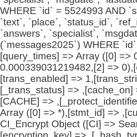
WHERE `id` = 5524993 AND `stat
`text`, `place`, `status_id`, `ref
`answers`, `specialist`, `msgda
(`messages2025`) WHERE `id` 
[query_times] => Array ([0] =
0.000339031219482,[2] => 0),[
[trans_enabled] => 1,[trans_str
[_trans_status] => ,[cache_on] 
[CACHE] => ,[_protect_identifie
Array ([0] => *),[stmt_id] => ,[c
CI_Encrypt Object ([CI] => Se
[encryption_key] => ,[_hash_ty