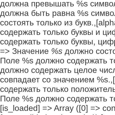
должна превышать %s символо
должна быть равна %s символ
состоять только из букв.,[al
содержать только буквы и ци
содержать только буквы, цифр
=> Значение
%s
должно состоя
Поле %s должно содержать то
должно содержать целое числ
совпадает со значением %s.,[
содержать только положительн
Поле %s должно содержать т
[is_loaded] => Array ([0] => co