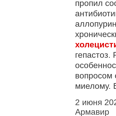
пропил со
антибиоти
аллопури
хроническ
холецист
гепастоз. 
особеннос
вопросом 
миелому. Е
2 июня 202
Армавир