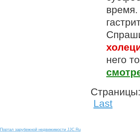
время.
гастри
Спраши
холец
него т
смотр
Страниц
Last
Портал зарубежной недвижимости JJC.Ru