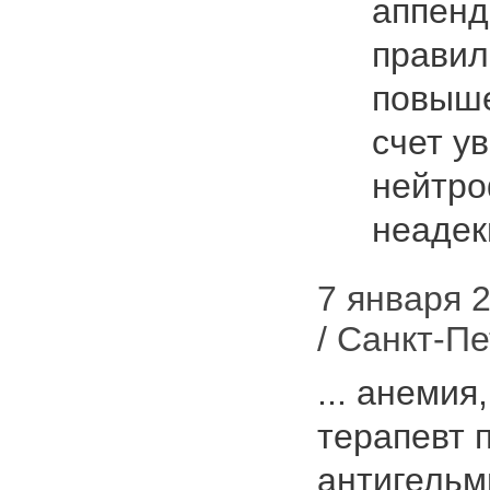
аппенд
правил
повыше
счет у
нейтро
неадек
7 января 2
/ Санкт-П
... анемия
терапевт 
антигельм