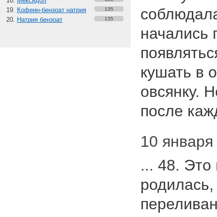
Мексидол
соблюдала
Кофеин-бензоат натрия
135
Натрия бензоат
135
начались 
появлятьс
кушать в 
овсянку. 
после каж
10 января 
... 48. Эт
родилась,
переливан