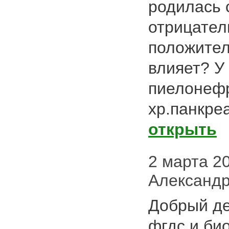
родилась 
отрицател
положител
влияет? У
пиелонефр
хр.панкреа
открыть
2 марта 202
Александр
Добрый де
фгдс и би