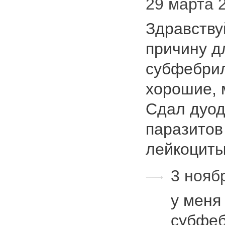
29 марта 2
Здравству
причину д
субфебрил
хорошие, 
Сдал дуод
паразитов 
лейкоци
3 ноябр
у меня
субфеб