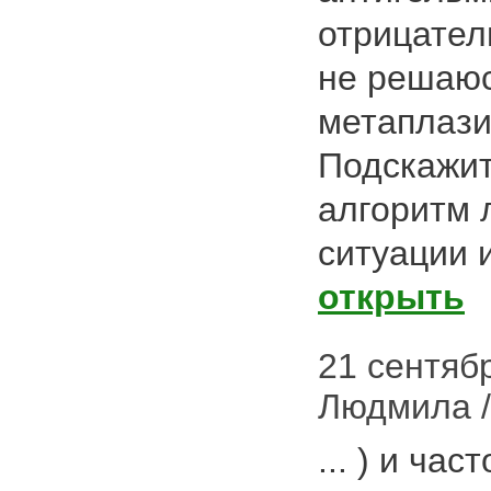
отрицател
не решаюс
метаплаз
Подскажит
алгоритм 
ситуации 
открыть
21 сентябр
Людмила /
... ) и ча