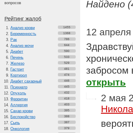
Найдено (
вопросов
Рейтинг жалоб
Анализ крови
1455
12 апреля 
Беременность
1368
Рак
786
Здравству
Анализ мочи
644
Диабет
590
хроническ
Печень
533
Железо
529
забросом 
Гастрит
481
Кортизол
474
открыть
Диабет сахарный
446
Психиатр
445
Опухоль
432
2 мая 2
Ферритин
418
Аллергия
403
Никола
Сахар крови
395
Беспокойство
388
вероят
Сыпь
387
Онкология
379