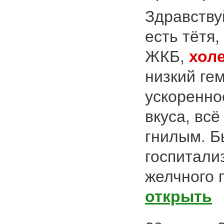
Здравству
есть тётя,
ЖКБ,
хол
низкий ге
ускоренно
вкуса, всё
гнилым. Б
госпитали
желчного п
открыть