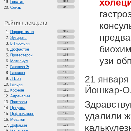
холец
Гепатит
364
Слизь
350
гастро
Рейтинг лекарств
консул
Парацетамол
382
предва
Эутирокс
202
L-Тироксин
186
биохим
Дюфастон
176
Прогестерон
168
узи об
Мотилиум
162
Глюкоза-Э
160
Глюкоза
160
21 января 
Л-Вен
155
Глицин
150
Йошкар-О
Кофеин
150
Адреналин
148
Здравству
Пантогам
147
Церукал
143
удалили ж
Цефтриаксон
142
Мезатон
139
калькуле
Дофамин
137
136