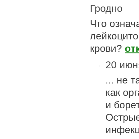
Гродно
Что означ
лейкоцито
крови?
от
20 июн
... не 
как ор
и борет
Острые
инфек