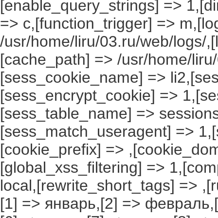
[enable_query_strings] => 1,[dir
=> c,[function_trigger] => m,[l
/usr/home/liru/03.ru/web/logs/,
[cache_path] => /usr/home/liru
[sess_cookie_name] => li2,[ses
[sess_encrypt_cookie] => 1,[s
[sess_table_name] => sessions
[sess_match_useragent] => 1,[
[cookie_prefix] => ,[cookie_do
[global_xss_filtering] => 1,[co
local,[rewrite_short_tags] => ,
[1] => январь,[2] => февраль,[