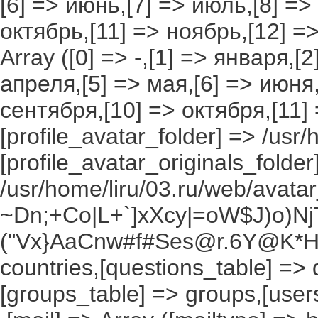
[6] => июнь,[7] => июль,[8] =>
октябрь,[11] => ноябрь,[12] 
Array ([0] => -,[1] => января,[
апреля,[5] => мая,[6] => июня,
сентября,[10] => октября,[11]
[profile_avatar_folder] => /usr/
[profile_avatar_originals_folder
/usr/home/liru/03.ru/web/avatar_
~Dn;+Co|L+`]xXcy|=oW$J)o)NjT
("Vx}AaCnw#f#Ses@r.6Y@K*Hxv
countries,[questions_table] =>
[groups_table] => groups,[users