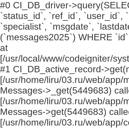
#0 CI_DB_driver->query(SELECT `i
`status_id`, `ref_id`, `user_id`,
`specialist`, `msgdate`, `lastd
(`messages2025`) WHERE `id` =
at
[/usr/local/www/codeigniter/s
#1 CI_DB_active_record->get(
[/usr/home/liru/03.ru/web/app
Messages->_get(5449683) call
[/usr/home/liru/03.ru/web/app
Messages->get(5449683) calle
[/usr/home/liru/03.ru/web/app/