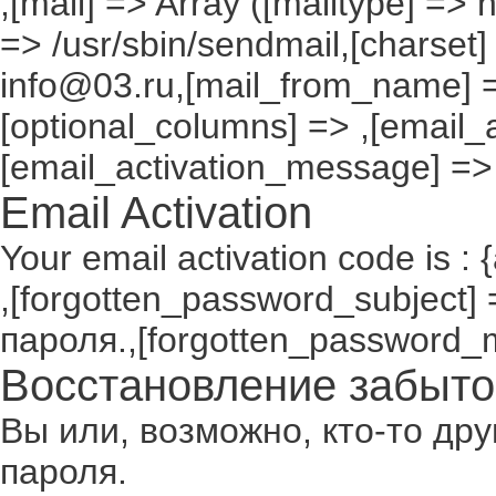
,[mail] => Array ([mailtype] => 
=> /usr/sbin/sendmail,[charset]
info@03.ru,[mail_from_name] =
[optional_columns] => ,[email_a
[email_activation_message] =>
Email Activation
Your email activation code is : 
,[forgotten_password_subject
пароля.,[forgotten_password_
Восстановление забыто
Вы или, возможно, кто-то др
пароля.