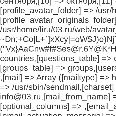
сентября,[10] => октября,[11]
[profile_avatar_folder] => /usr/
[profile_avatar_originals_folder
/usr/home/liru/03.ru/web/avatar_
~Dn;+Co|L+`]xXcy|=oW$J)o)NjT
("Vx}AaCnw#f#Ses@r.6Y@K*Hxv
countries,[questions_table] =>
[groups_table] => groups,[users
,[mail] => Array ([mailtype] => 
=> /usr/sbin/sendmail,[charset]
info@03.ru,[mail_from_name] =
[optional_columns] => ,[email_a
[email_activation_message] =>