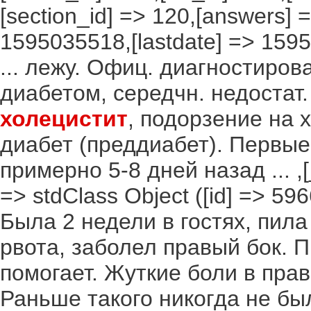
[section_id] => 120,[answers] =
1595035518,[lastdate] => 1595
... лежу. Офиц. диагностиров
диабетом, середчн. недостат. 
холецистит
, подорзение на 
диабет (преддиабет). Первые
примерно 5-8 дней назад ... ,[
=> stdClass Object ([id] => 596
Была 2 недели в гостях, пила
рвота, заболел правый бок. П
помогает. Жуткие боли в прав
Раньше такого никогда не бы