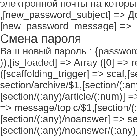
электронной почты на которы
,[new_password_subject] => До
[new_password_message] =>
Смена пароля
Ваш новый пароль : {passwor
)),[is_loaded] => Array ([0] => 
([scaffolding_trigger] => scaf,[
section/archive/$1,[section/(:any
[section/(:any)/article/(:num)] =
=> message/topic/$1,[section/
[section/(:any)/noanswer] => 
[section/(:any)/noanswer/(:any