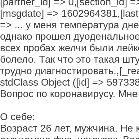
[partner_id] => 0,[section_id] =
[msgdate] => 1602964381,[lastd
=> ... у меня температура дн
однако прошел дуоденальное
всех пробах желчи были лейк
болело. Так что это такая шт
трудно диагностировать.,[_rea
stdClass Object ([id] => 5973385
Вопрос по коронавирусу. Мне
О себе:
Возраст 26 лет, мужчина. Не 