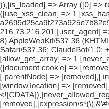
)),[is_loaded] => Array ([0] =>
([use_xss_clean] => 1,[xss_ha
a2699d25ca9f273a925e7b82e9f
216.73.216.201,[user_agent] => 
8) AppleWebKit/537.36 (KHTML
Safari/537.36; ClaudeBot/1.0;
[allow_get_array] => 1,[never_
([document.cookie] => [remove
[.parentNode] => [removed],[.
[window.location] => [removed]
<![CDATA[),[never_allowed_regex
[removed],[expression\s*(\(|&\#4