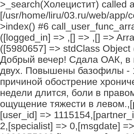
>_search(Холецистит) called a
[/usr/home/liru/03.ru/web/app/c
>index() #6 call_user_func_arr
([logged_in] => ,[] => ,[] => Arr
([5980657] => stdClass Object ([
Добрый вечер! Сдала ОАК, в 
двух. Повышены базофилы - 1
причиной обострение хрониче
недели длится, боли в прав
ощущение тяжести в левом.,[pla
[user_id] => 1115154,[partner_i
2,[specialist] => 0,[msgdate] 