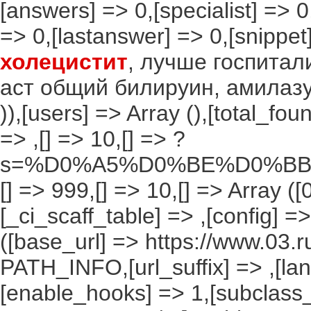
[answers] => 0,[specialist] =>
=> 0,[lastanswer] => 0,[snipp
холецистит
, лучше госпитал
аст общий билируин, амилазу, 
)),[users] => Array (),[total_f
=> ,[] => 10,[] => ?
s=%D0%A5%D0%BE%D0%BB
[] => 999,[] => 10,[] => Array ([
[_ci_scaff_table] => ,[config] =
([base_url] => https://www.03.r
PATH_INFO,[url_suffix] => ,[la
[enable_hooks] => 1,[subclass_