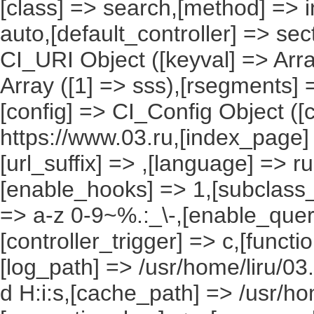
[class] => search,[method] => in
auto,[default_controller] => sec
CI_URI Object ([keyval] => Array
Array ([1] => sss),[rsegments] =
[config] => CI_Config Object ([
https://www.03.ru,[index_page]
[url_suffix] => ,[language] => r
[enable_hooks] => 1,[subclass_
=> a-z 0-9~%.:_\-,[enable_query
[controller_trigger] => c,[funct
[log_path] => /usr/home/liru/03
d H:i:s,[cache_path] => /usr/ho