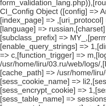
form_validation_lang.php)),[rou
CI_Config Object ([config] => A
[index_page] => ,[uri_protocol]
[language] => russian,[charset
[subclass_prefix] => MY_,[perm
[enable_query_strings] => 1,[dir
=> c,[function_trigger] => m,[l
/usr/home/liru/03.ru/web/logs/,
[cache_path] => /usr/home/liru
[sess_cookie_name] => li2,[ses
[sess_encrypt_cookie] => 1,[s
[sess_table_name] => sessions