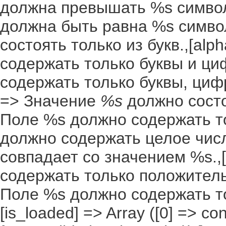
должна превышать %s символо
должна быть равна %s символ
состоять только из букв.,[al
содержать только буквы и ци
содержать только буквы, цифр
=> Значение
%s
должно состоя
Поле %s должно содержать то
должно содержать целое числ
совпадает со значением %s.,[
содержать только положительн
Поле %s должно содержать т
[is_loaded] => Array ([0] => co