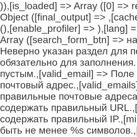
)),[is_loaded] => Array ([0] =>
Object ([final_output] => ,[cac
(),[enable_profiler] => ),[lang
Array ([search_form_btn] => н
Неверно указан раздел для по
обязательно для заполнения.,
пустым.,[valid_email] => По
почтовый адрес.,[valid_email
правильные почтовые адреса.
содержать правильный URL.,[
содержать правильный IP.,[m
быть не менее %s символов.,