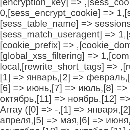
[encryption_key] => ,[sess_coo
0,[sess_encrypt_cookie] => 1,
[sess_table_name] => sessions
[sess_match_useragent] => 1,[
[cookie_prefix] => ,[cookie_do
[global_xss_filtering] => 1,[co
local,[rewrite_short_tags] => ,
[1] => январь,[2] => февраль,[
[6] => июнь,[7] => июль,[8] =>
октябрь,[11] => ноябрь,[12] 
Array ([0] => -,[1] => января,[
апреля,[5] => мая,[6] => июня,