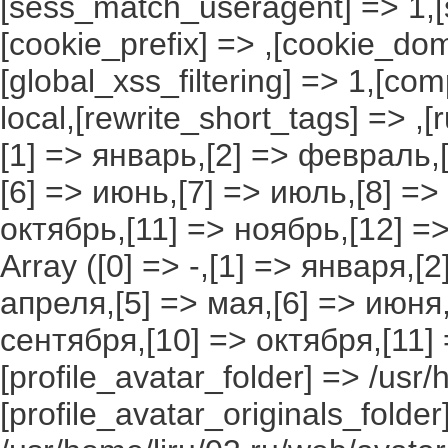
[sess_match_useragent] => 1,[
[cookie_prefix] => ,[cookie_do
[global_xss_filtering] => 1,[co
local,[rewrite_short_tags] => ,
[1] => январь,[2] => февраль,[
[6] => июнь,[7] => июль,[8] =>
октябрь,[11] => ноябрь,[12] 
Array ([0] => -,[1] => января,[
апреля,[5] => мая,[6] => июня,
сентября,[10] => октября,[11]
[profile_avatar_folder] => /usr/
[profile_avatar_originals_folder