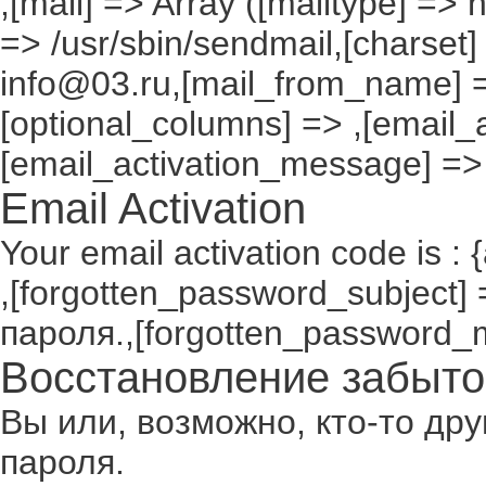
,[mail] => Array ([mailtype] => 
=> /usr/sbin/sendmail,[charset]
info@03.ru,[mail_from_name] =
[optional_columns] => ,[email_a
[email_activation_message] =>
Email Activation
Your email activation code is : 
,[forgotten_password_subject
пароля.,[forgotten_password_
Восстановление забыто
Вы или, возможно, кто-то др
пароля.