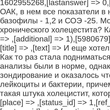
1602955268,[lastanswer] => 0
ОАК, в нем все показатели в
базофилы - 1,2 и СОЭ -25. М
хронического холецестита? Ка
=> ,[additional] => 1),[5980679
[title] => ,[text] => И еще хо
Как то раз стала подниматьс
анализы были в норме, одна
зондирование и оказалось чт
лейкоциты и бактерии, причем
такая штука холецистит, кото
[place] => ,[status_id] => 1,[r