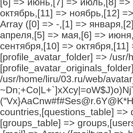
[6] => июнь,[7] => июль,[8] =>
октябрь,[11] => ноябрь,[12] 
Array ([0] => -,[1] => января,[
апреля,[5] => мая,[6] => июня,
сентября,[10] => октября,[11]
[profile_avatar_folder] => /usr/
[profile_avatar_originals_folder
/usr/home/liru/03.ru/web/avatar_
~Dn;+Co|L+`]xXcy|=oW$J)o)NjT
("Vx}AaCnw#f#Ses@r.6Y@K*Hxv
countries,[questions_table] =>
[groups_table] => groups,[users