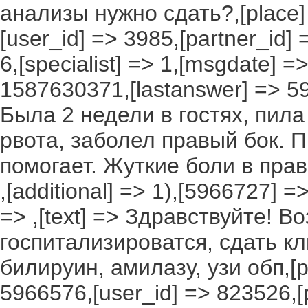
анализы нужно сдать?,[place] =>
[user_id] => 3985,[partner_id] 
6,[specialist] => 1,[msgdate] 
1587630371,[lastanswer] => 5
Была 2 недели в гостях, пила
рвота, заболел правый бок. П
помогает. Жуткие боли в право
,[additional] => 1),[5966727] =>
=> ,[text] => Здравствуйте! 
госпитализироватся, сдать к
билируин, амилазу, узи обп,[pla
5966576,[user_id] => 823526,[p