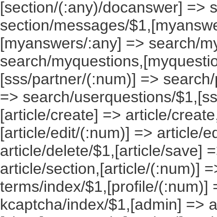
[section/(:any)/docanswer] => 
section/messages/$1,[myanswe
[myanswers/:any] => search/m
search/myquestions,[myquestio
[sss/partner/(:num)] => search/
=> search/userquestions/$1,[ss
[article/create] => article/create
[article/edit/(:num)] => article/e
article/delete/$1,[article/save] =
article/section,[article/(:num)] =
terms/index/$1,[profile/(:num)] 
kcaptcha/index/$1,[admin] => ad