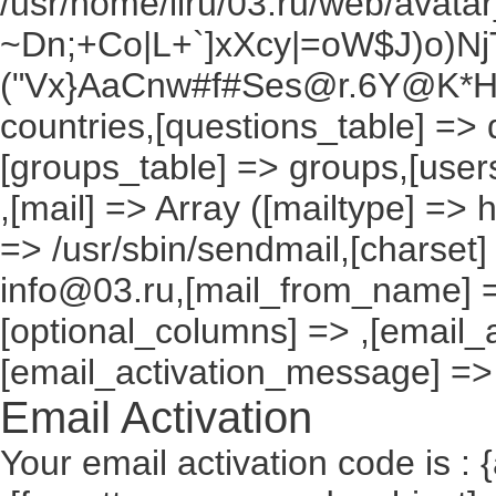
/usr/home/liru/03.ru/web/avatar_
~Dn;+Co|L+`]xXcy|=oW$J)o)NjT
("Vx}AaCnw#f#Ses@r.6Y@K*Hxv
countries,[questions_table] =>
[groups_table] => groups,[users
,[mail] => Array ([mailtype] => 
=> /usr/sbin/sendmail,[charset]
info@03.ru,[mail_from_name] =
[optional_columns] => ,[email_a
[email_activation_message] =>
Email Activation
Your email activation code is : 