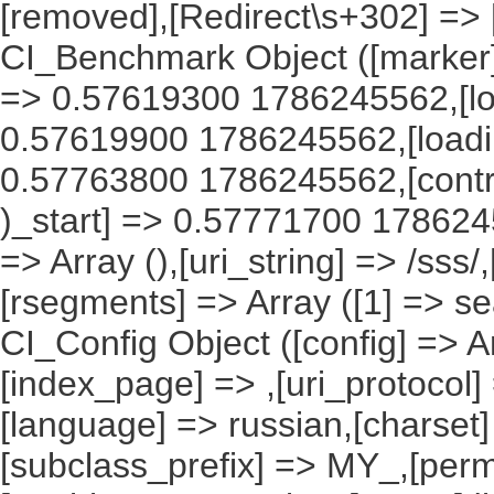
[removed],[Redirect\s+302] =>
CI_Benchmark Object ([marker] 
=> 0.57619300 1786245562,[lo
0.57619900 1786245562,[load
0.57763800 1786245562,[contro
)_start] => 0.57771700 1786245
=> Array (),[uri_string] => /sss
[rsegments] => Array ([1] => se
CI_Config Object ([config] => A
[index_page] => ,[uri_protocol]
[language] => russian,[charset
[subclass_prefix] => MY_,[perm