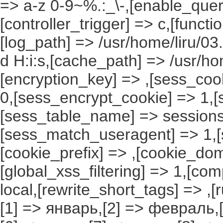
=> a-z 0-9~%.:_\-,[enable_query
[controller_trigger] => c,[funct
[log_path] => /usr/home/liru/03
d H:i:s,[cache_path] => /usr/ho
[encryption_key] => ,[sess_coo
0,[sess_encrypt_cookie] => 1,
[sess_table_name] => sessions
[sess_match_useragent] => 1,[
[cookie_prefix] => ,[cookie_do
[global_xss_filtering] => 1,[co
local,[rewrite_short_tags] => ,
[1] => январь,[2] => февраль,[