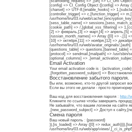
[scaffolding_request] => ,[uri] => CI_URI Object
[config] => CI_Config Object ([config] => Array 
[charset] => UTF-8,[enable_hooks] => 1,[subclas
[controller_trigger] => c,[function_trigger] => 
/usr/home/liru/03.ru/web/cache/,[encryption_ke
[sess_table_name] => sessions,[sess_match_ip]
[cookie_path] => /,[global_xss_filtering] => 1,[
[2] => февраль,[3] => март,[4] => апрель,[5] 
[russian_month_names] => Array ([0] => -,[1] 
[10] => октября,[11] => ноября,[12] => декабря),
/usr/home/liru/03.ru/web/avatar_originals/,[au
[questions_table] => questions,[banned_table] =
[protocol] => sendmail,[mailpath] => /usr/sbin/
[optional_columns] => ,[email_activation_subje
Email Activation
Your email activation code is : {activation_code}
,[forgotten_password_subject] => Восстановл
Восстановление забытого пароля.
Вы или, возможно, кто-то другой запросил в
Если вы этого не делали - просто проигнори
Ваш код для восстановления пароля :
http://
Кликните по ссылке чтобы завершить процед
Не забывайте, что вашим логином на сайте я
,[new_password_subject] => Доступ к сайту,
Смена пароля
Ваш новый пароль : {password}
)),[is_loaded] => Array ([0] => redux_auth)))),
/usr/home/liru/03.ru/web/app/views/,[_ci_is_php