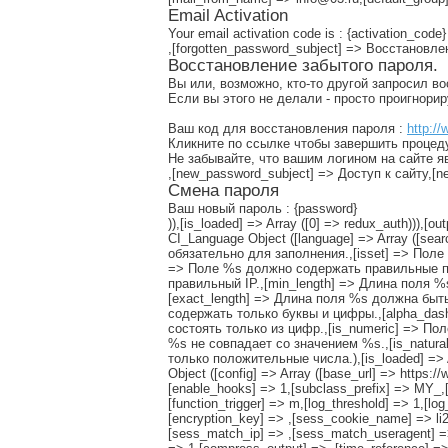
Email Activation
Your email activation code is : {activation_code}
,[forgotten_password_subject] => Восстановл
Восстановление забытого пароля.
Вы или, возможно, кто-то другой запросил в
Если вы этого не делали - просто проигнори
Ваш код для восстановления пароля :
http://
Кликните по ссылке чтобы завершить процед
Не забывайте, что вашим логином на сайте я
,[new_password_subject] => Доступ к сайту,
Смена пароля
Ваш новый пароль : {password}
)),[is_loaded] => Array ([0] => redux_auth))),[ou
CI_Language Object ([language] => Array ([sea
обязательно для заполнения.,[isset] => Поле
=> Поле %s должно содержать правильные по
правильный IP.,[min_length] => Длина поля
[exact_length] => Длина поля %s должна быт
содержать только буквы и цифры.,[alpha_das
состоять только из цифр.,[is_numeric] => П
%s не совпадает со значением %s.,[is_natur
только положительные числа.),[is_loaded] => Arr
Object ([config] => Array ([base_url] => https:
[enable_hooks] => 1,[subclass_prefix] => MY_,[pe
[function_trigger] => m,[log_threshold] => 1,[lo
[encryption_key] => ,[sess_cookie_name] => li
[sess_match_ip] => ,[sess_match_useragent] => 