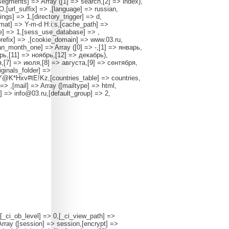
rsegments] => Array ([1] => search,[2] => index),
,[url_suffix] => ,[language] => russian,
gs] => 1,[directory_trigger] => d,
ormat] => Y-m-d H:i:s,[cache_path] =>
ie] => 1,[sess_use_database] => ,
efix] => ,[cookie_domain] => www.03.ru,
ian_month_one] => Array ([0] => -,[1] => январь,
рь,[11] => ноябрь,[12] => декабрь),
,[7] => июля,[8] => августа,[9] => сентября,
iginals_folder] =>
6Y@K*Hxv#tE!Kz,[countries_table] => countries,
> ,[mail] => Array ([mailtype] => html,
] => info@03.ru,[default_group] => 2,
,[_ci_ob_level] => 0,[_ci_view_path] =>
Array ([session] => session,[encrypt] =>