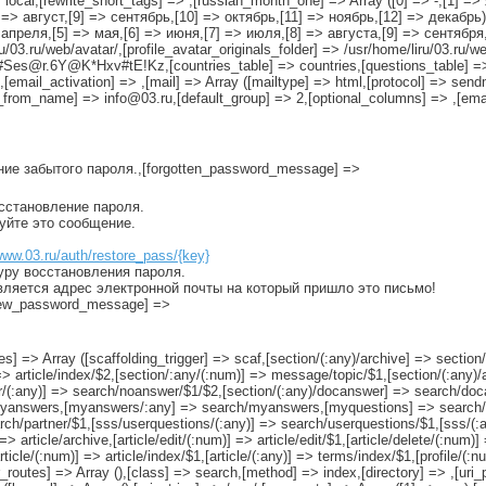
local,[rewrite_short_tags] => ,[russian_month_one] => Array ([0] => -,[1] =
=> август,[9] => сентябрь,[10] => октябрь,[11] => ноябрь,[12] => декабрь)
апреля,[5] => мая,[6] => июня,[7] => июля,[8] => августа,[9] => сентября,
u/03.ru/web/avatar/,[profile_avatar_originals_folder] => /usr/home/liru/03.ru/we
es@r.6Y@K*Hxv#tE!Kz,[countries_table] => countries,[questions_table] =>
[email_activation] => ,[mail] => Array ([mailtype] => html,[protocol] => send
_from_name] => info@03.ru,[default_group] => 2,[optional_columns] => ,[emai
ение забытого пароля.,[forgotten_password_message] =>
осстановление пароля.
руйте это сообщение.
www.03.ru/auth/restore_pass/{key}
уру восстановления пароля.
вляется адрес электронной почты на который пришло это письмо!
[new_password_message] =>
es] => Array ([scaffolding_trigger] => scaf,[section/(:any)/archive] => section/
)] => article/index/$2,[section/:any/(:num)] => message/topic/$1,[section/(:an
/(:any)] => search/noanswer/$1/$2,[section/(:any)/docanswer] => search/doca
yanswers,[myanswers/:any] => search/myanswers,[myquestions] => search/
ch/partner/$1,[sss/userquestions/(:any)] => search/userquestions/$1,[sss/(:
 => article/archive,[article/edit/(:num)] => article/edit/$1,[article/delete/(:num)
article/(:num)] => article/index/$1,[article/(:any)] => terms/index/$1,[profile/(
routes] => Array (),[class] => search,[method] => index,[directory] => ,[uri_p