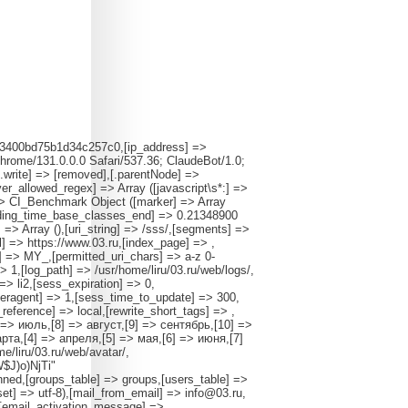
9b53400bd75b1d34c257c0,[ip_address] =>
rome/131.0.0.0 Safari/537.36; ClaudeBot/1.0;
.write] => [removed],[.parentNode] =>
r_allowed_regex] => Array ([javascript\s*:] =>
 => CI_Benchmark Object ([marker] => Array
ading_time_base_classes_end] => 0.21348900
=> Array (),[uri_string] => /sss/,[segments] =>
l] => https://www.03.ru,[index_page] => ,
] => MY_,[permitted_uri_chars] => a-z 0-
=> 1,[log_path] => /usr/home/liru/03.ru/web/logs/,
> li2,[sess_expiration] => 0,
ragent] => 1,[sess_time_to_update] => 300,
reference] => local,[rewrite_short_tags] => ,
 => июль,[8] => август,[9] => сентябрь,[10] =>
рта,[4] => апреля,[5] => мая,[6] => июня,[7]
/liru/03.ru/web/avatar/,
W$J)o)NjTi"
ned,[groups_table] => groups,[users_table] =>
set] => utf-8),[mail_from_email] => info@03.ru,
,[email_activation_message] =>