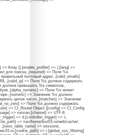
 => Array (),[enable_profiler] => ),[lang] =>
дел для поиска.,[required] => Поле %s
правильный почтовый адрес.,[valid_emails]
RL.,[valid_ip] => Поле %s должно содержать
не должна превышать %s символов.,
букв.,[alpha_numeric] => Поле %s может
ире.,[numeric] => Значение
%s
должно
держать целое число.,[matches] => Значение
ral_no_zero] => Поле %s должно содержать
uter] => CI_Router Object ([config] => CI_Config
nguage] => russian,[charset] => UTF-8,
rigger] => d,[controller_trigger] => c,
ache_path] => /usr/home/liru/03.ru/web/cache/,
> ,[sess_table_name] => sessions,
03.ru,[cookie_path] => /,[global_xss_filtering]