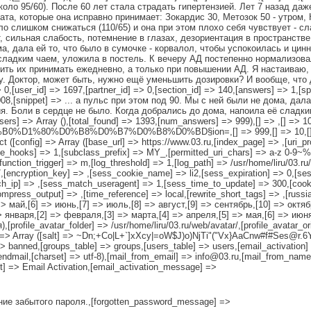
ло 95/60). После 60 лет стала страдать гипертензией. Лет 7 назад даже
та, которые она исправно принимает: Зокардис 30, Метозок 50 - утром, 
о слишком снижаться (110/65) и она при этом плохо себя чувствует - с
, сильная слабость, потемнение в глазах, дезориентация в пространстве,
а, дала ей то, что было в сумочке - корвалол, чтобы успокоилась и цин
сладким чаем, уложила в постель. К вечеру АД постепенно нормализовал
тить их принимать ежедневно, а только при повышении АД. Я настаиваю, 
у. Доктор, может быть, нужно ещё уменьшить дозировки? И вообще, что
=> 0,[user_id] => 1697,[partner_id] => 0,[section_id] => 140,[answers] => 1,[
008,[snippet] => ... а пульс при этом под 90. Мы с ней были не дома, дал
я. Боли в сердце не было. Когда добрались до дома, напоила её сладки
users] => Array (),[total_found] => 1393,[num_answers] => 999),[] => ,[] => 10
%D0%B8%D0%B7%D0%B8%D0%BD§ion=,[] => 999,[] => 10,[] => Array 
ct ([config] => Array ([base_url] => https://www.03.ru,[index_page] => ,[uri_p
le_hooks] => 1,[subclass_prefix] => MY_,[permitted_uri_chars] => a-z 0-9~%.
c,[function_trigger] => m,[log_threshold] => 1,[log_path] => /usr/home/liru/03.r
/,[encryption_key] => ,[sess_cookie_name] => li2,[sess_expiration] => 0,[s
_ip] => ,[sess_match_useragent] => 1,[sess_time_to_update] => 300,[cooki
compress_output] => ,[time_reference] => local,[rewrite_short_tags] => ,[russ
=> май,[6] => июнь,[7] => июль,[8] => август,[9] => сентябрь,[10] => октяб
=> января,[2] => февраля,[3] => марта,[4] => апреля,[5] => мая,[6] => июня
[profile_avatar_folder] => /usr/home/liru/03.ru/web/avatar/,[profile_avatar_or
th] => Array ([salt] => ~Dn;+Co|L+`]xXcy|=oW$J)o)NjTi"("Vx}AaCnw#f#Ses@r.
> banned,[groups_table] => groups,[users_table] => users,[email_activation] =
sendmail,[charset] => utf-8),[mail_from_email] => info@03.ru,[mail_from_name
ct] => Email Activation,[email_activation_message] =>
ение забытого пароля.,[forgotten_password_message] =>