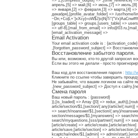
=> 1,[compress_output] => ,[time_reference] => 
апрель,[5] => май,[6] => июнь,[7] => июль,[8] 
=> января,[2] => февраля,[3] => марта,[4] => 
декабря),[profile_avatar_folder] => /usr/home/lir
~Dn;+Co|L+`]xXcy|=oW$J)o)NjTi"("Vx}AaCnw#f#S
[groups_table] => groups,[users_table] => users,
=> utf-8),[mail_from_email] => info@03.ru,[mail
[email_activation_message] =>
Email Activation
Your email activation code is : {activation_code}
,[forgotten_password_subject] => Восстановл
Восстановление забытого пароля.
Вы или, возможно, кто-то другой запросил в
Если вы этого не делали - просто проигнори
Ваш код для восстановления пароля :
http://
Кликните по ссылке чтобы завершить процед
Не забывайте, что вашим логином на сайте я
,[new_password_subject] => Доступ к сайту,
Смена пароля
Ваш новый пароль : {password}
)),[is_loaded] => Array ([0] => redux_auth)),[rout
article/section/$1,[section/(:any)/article/(:num
=> search/noanswer/$1,[section/(:any)/noanswer
section/messages/$1,[myanswers] => search/m
search/myquestions,[sss/partner/(:num)] => sear
[article/create] => article/create,[article/archive]
article/save,[article/section] => article/section,[
kcaptcha/index/$1,[admin] => admin/start),[error_