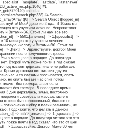
, `specialist`, `msgdate`, `lastdate`, `lastanswer`
/DB_active_rec.php:1046] #1
_get(5720140) called at
ontrollers/search.php:338] #4 Search-
c_array(Array ([0] => Search Object ([logged_in]
> Здравствуйте! Моей девочке 2года. В 10мес мы
есяцев что упустили лечение. Невропатолог
ту и ВитаминВ6. Стоит ли нам все это
tion_id] => 5501,[answers] => 1,[specialist] =>
а те 10 месяцев что упустили лечение.
аминовую кислоту и ВитаминВ6. Стоит ли
le] => ,[text] => Здравствуйте, доктор! Моей
охранении после полученного стресса
 Узи в месяц все в порядке. До полугода
нет. Второй чуть позже почти в год сказал
лго под языком держать, иначе не работает.
я. Кроме дрожания нет никаких других
овно час и со слезами просыпается, спать
йно, но опять бывает час спит потом
, плачет без тремора, а вот если
 плачет без тремора. В последнее время
кая 3 дня держалась, зубы), постоянно
е неврологи советовали массаж, мы его
дня стресс был колоссальный, больше не
сь потихонечку шейку и плечи разминать, не
екаю. Подскажите, что делать в данной
tion_id] => 5379,[answers] => 1,[specialist] =>
сяц все в порядке. До полугода читала что это
уть позже почти в год сказал что это от шеи
[text] => Здравствуйте, Доктор. Маме 80 лет.