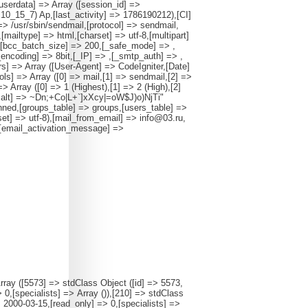
userdata] => Array ([session_id] =>
0_15_7) Ap,[last_activity] => 1786190212),[CI]
 /usr/sbin/sendmail,[protocol] => sendmail,
ailtype] => html,[charset] => utf-8,[multipart]
> ,[bcc_batch_size] => 200,[_safe_mode] => ,
_encoding] => 8bit,[_IP] => ,[_smtp_auth] => ,
ers] => Array ([User-Agent] => CodeIgniter,[Date]
ls] => Array ([0] => mail,[1] => sendmail,[2] =>
=> Array ([0] => 1 (Highest),[1] => 2 (High),[2]
[salt] => ~Dn;+Co|L+`]xXcy|=oW$J)o)NjTi"
ned,[groups_table] => groups,[users_table] =>
set] => utf-8),[mail_from_email] => info@03.ru,
,[email_activation_message] =>
> 0,[start] => 2004-02-26,[read_only] => 1,[specialists] => Array ()),[190] => stdClass Object ([id] => 190,[ref] => 0,[alpha] => neurology,[url] => /section/neurology,[name] => невролог,[activity] => 0,[start] => 2000-03-07,[read_only] => 0,[specialists] => Array ()),[5556] => stdClass Object ([id] => 5556,[ref] => 190,[alpha] => vertebr,[url] => /section/vertebr,[name] => позвоночник,[activity] => 0,[start] => 2003-03-24,[read_only] => 0,[specialists] => Array ()),[200] => stdClass Object ([id] => 200,[ref] => 0,[alpha] => oncology,[url] => /section/oncology,[name] => онколог,[activity] => 0,[start] => 2000-03-08,[read_only] => 0,[specialists] => Array ()),[5580] => stdClass Object ([id] => 5580,[ref] => 200,[alpha] => oncoreabilitation,[url] => /section/oncoreabilitation,[name] => онкореабилитация,[activity] => 0,[start] => 2003-11-17,[read_only] => 0,[specialists] => Array ()),[1228] => stdClass Object ([id] => 1228,[ref] => 0,[alpha] => oftalmology,[url] => /section/oftalmology,[name] => офтальмолог,[activity] => 0,[start] => 2000-03-08,[read_only] => 0,[specialists] => Array ()),[5616] => stdClass Object ([id] => 5616,[ref] => 1228,[alpha] => glass,[url] => /section/glass,[name] => линзы и очки,[activity] => 0,[start] => 2009-10-30,[read_only] => 0,[specialists] => Array ()),[230] => stdClass Object ([id] => 230,[ref] => 0,[alpha] => pediatry,[url] => /section/pediatry,[name] => педиатр,[activity] => 0,[start] => 2000-03-07,[read_only] => 0,[specialists] => Array ()),[5335] => stdClass Object ([id] => 5335,[ref] => 230,[alpha] => cardiology_children,[url] => /section/cardiology_children,[name] => детский кардиолог,[activity] => 0,[start] => 2000-11-13,[read_only] => 0,[specialists] => Array ()),[5258] => stdClass Object ([id] => 5258,[ref] => 230,[alpha] => dermatology_children,[url] => /section/dermatology_children,[name] => детский дерматолог,[activity] => 0,[start] => 2000-12-17,[read_only] => 0,[specialists] => Array ()),[5379] => stdClass Object ([id] => 5379,[ref] => 230,[alpha] => neurology_children,[url] => /section/neurology_children,[name] => детский невролог,[activity] => 0,[start] => 2001-01-06,[read_only] => 0,[specialists] => Array ()),[5481] => stdClass Object ([id] => 5481,[ref] => 230,[alpha] => orthopedy,[url] => /section/orthopedy,[name] => детский ортопед,[activity] => 0,[start] => 2000-12-25,[read_only] => 0,[specialists] => Array ()),[5501] => stdClass Object ([id] => 5501,[ref] => 230,[alpha] => endokrinology_children,[url] => /section/endokrinology_children,[name] => детский эндокринолог,[activity] => 0,[start] => 2001-10-17,[read_only] => 0,[specialists] => Array ()),[5542] => stdClass Object ([id