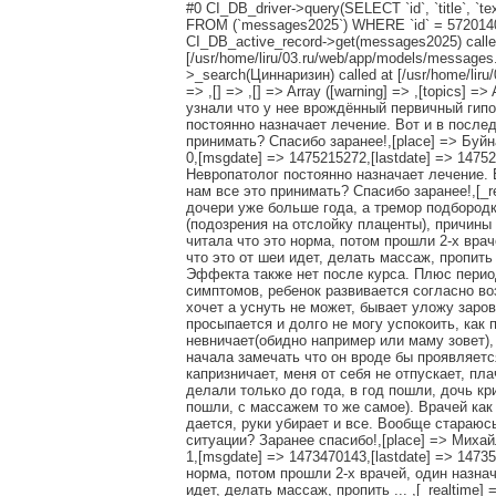
#0 CI_DB_driver->query(SELECT `id`, `title`, `text`
FROM (`messages2025`) WHERE `id` = 5720140 AN
CI_DB_active_record->get(messages2025) called
[/usr/home/liru/03.ru/web/app/models/messages.
>_search(Циннаризин) called at [/usr/home/liru/
=> ,[] => ,[] => Array ([warning] => ,[topics] 
узнали что у нее врождённый первичный гипо
постоянно назначает лечение. Вот и в после
принимать? Спасибо заранее!,[place] => Буйнакск
0,[msgdate] => 1475215272,[lastdate] => 14752
Невропатолог постоянно назначает лечение. 
нам все это принимать? Спасибо заранее!,[_real
дочери уже больше года, а тремор подбородк
(подозрения на отслойку плаценты), причины 
читала что это норма, потом прошли 2-х врач
что это от шеи идет, делать массаж, пропить
Эффекта также нет после курса. Плюс перио
симптомов, ребенок развивается согласно воз
хочет а уснуть не может, бывает уложу заров
просыпается и долго не могу успокоить, как 
невничает(обидно например или маму зовет),
начала замечать что он вроде бы проявляетс
капризничает, меня от себя не отпускает, пл
делали только до года, в год пошли, дочь к
пошли, с массажем то же самое). Врачей как 
дается, руки убирает и все. Вообще стараюсь
ситуации? Заранее спасибо!,[place] => Михайловс
1,[msgdate] => 1473470143,[lastdate] => 14735
норма, потом прошли 2-х врачей, один назна
идет, делать массаж, пропить ... ,[_realtime] 