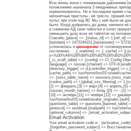
Всю жизнь жила с пониженным давлением (око
поликлинике назначила 3 ежедневных препара
нормализовалось. Но в последнее время стал
непонятные приступы - её трясло, прошиб пот
пульс при этом под 90. Мы с ней были не дом
было. Когда добрались до дома, напоила её 
в снижении АД свои таблетки и хочет прекра
уменьшить дозу всех её таблеток на половин
Спасибо.,[place] => ,[status_id] => 1,[ref_id] 
[lastdate] => 1473244151,[lastanswer] => 5721
успокоилась и
циннаризин
от головокружени
постепенно ... ,[_realtime] => ,[_cache] => )),[
s=%D0%A6%D0%B8%D0%BD%D0%BD%D0%B0%D1%80
[_ci_scaff_table] => ,[config] => CI_Config Obje
[language] => russian,[charset] => UTF-8,[enab
[directory_trigger] => d,[controller_trigger] => 
[cache_path] => /usr/home/liru/03.ru/web/cache
=> ,[sess_table_name] => sessions,[sess_match
[cookie_path] => /,[global_xss_filtering] => 1,[
[2] => февраль,[3] => март,[4] => апрель,[5] 
[russian_month_names] => Array ([0] => -,[1] 
[10] => октября,[11] => ноября,[12] => декабря),
/usr/home/liru/03.ru/web/avatar_originals/,[au
[questions_table] => questions,[banned_table] =
[protocol] => sendmail,[mailpath] => /usr/sbin/
[optional_columns] => ,[email_activation_subje
Email Activation
Your email activation code is : {activation_code}
,[forgotten_password_subject] => Восстановл