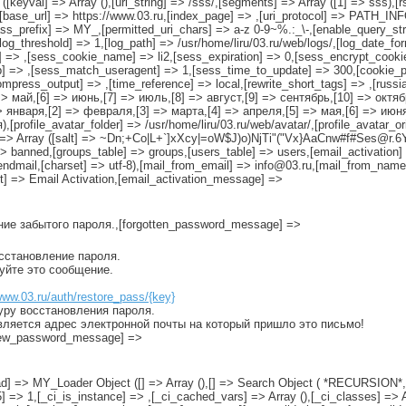
 ([keyval] => Array (),[uri_string] => /sss/,[segments] => Array ([1] => sss),[
([base_url] => https://www.03.ru,[index_page] => ,[uri_protocol] => PATH_INFO
s_prefix] => MY_,[permitted_uri_chars] => a-z 0-9~%.:_\-,[enable_query_strin
m,[log_threshold] => 1,[log_path] => /usr/home/liru/03.ru/web/logs/,[log_date_f
y] => ,[sess_cookie_name] => li2,[sess_expiration] => 0,[sess_encrypt_cook
 => ,[sess_match_useragent] => 1,[sess_time_to_update] => 300,[cookie_pr
compress_output] => ,[time_reference] => local,[rewrite_short_tags] => ,[russ
=> май,[6] => июнь,[7] => июль,[8] => август,[9] => сентябрь,[10] => октяб
=> января,[2] => февраля,[3] => марта,[4] => апреля,[5] => мая,[6] => июня
[profile_avatar_folder] => /usr/home/liru/03.ru/web/avatar/,[profile_avatar_or
th] => Array ([salt] => ~Dn;+Co|L+`]xXcy|=oW$J)o)NjTi"("Vx}AaCnw#f#Ses@r.
> banned,[groups_table] => groups,[users_table] => users,[email_activation] =
sendmail,[charset] => utf-8),[mail_from_email] => info@03.ru,[mail_from_name
ct] => Email Activation,[email_activation_message] =>
ение забытого пароля.,[forgotten_password_message] =>
осстановление пароля.
руйте это сообщение.
www.03.ru/auth/restore_pass/{key}
уру восстановления пароля.
вляется адрес электронной почты на который пришло это письмо!
[new_password_message] =>
[load] => MY_Loader Object ([] => Array (),[] => Search Object ( *RECURSION*
5] => 1,[_ci_is_instance] => ,[_ci_cached_vars] => Array (),[_ci_classes] => 