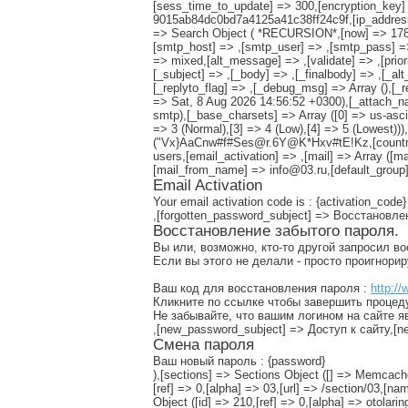
[sess_time_to_update] => 300,[encryption_key] =
9015ab84dc0bd7a4125a41c38ff24c9f,[ip_address]
=> Search Object ( *RECURSION*,[now] => 178619
[smtp_host] => ,[smtp_user] => ,[smtp_pass] => 
=> mixed,[alt_message] => ,[validate] => ,[prio
[_subject] => ,[_body] => ,[_finalbody] => ,[_a
[_replyto_flag] => ,[_debug_msg] => Array (),[_r
=> Sat, 8 Aug 2026 14:56:52 +0300),[_attach_name
smtp),[_base_charsets] => Array ([0] => us-ascii,[
=> 3 (Normal),[3] => 4 (Low),[4] => 5 (Lowest)
("Vx}AaCnw#f#Ses@r.6Y@K*Hxv#tE!Kz,[countries_
users,[email_activation] => ,[mail] => Array ([m
[mail_from_name] => info@03.ru,[default_group]
Email Activation
Your email activation code is : {activation_code}
,[forgotten_password_subject] => Восстановл
Восстановление забытого пароля.
Вы или, возможно, кто-то другой запросил в
Если вы этого не делали - просто проигнори
Ваш код для восстановления пароля :
http://
Кликните по ссылке чтобы завершить процед
Не забывайте, что вашим логином на сайте я
,[new_password_subject] => Доступ к сайту,
Смена пароля
Ваш новый пароль : {password}
),[sections] => Sections Object ([] => Memcache Object ([connection] => Resource id #15),[] => 1,[] => 03_sections_,[] => Array ([5573] => stdClass Object ([id] => 5573,[ref] => 0,[alpha] => 03,[url] => /section/03,[name] => 03-Скорая Помощь,[activity] => 0,[start] => 2003-07-01,[read_only] => 0,[specialists] => Array ()),[210] => stdClass Object ([id] => 210,[ref] => 0,[alpha] => otolaringology,[url] => /section/otolaringology,[name] => ЛОР,[activity] => 0,[start] => 2000-03-15,[read_only] => 0,[specialists] => Array ()),[1388] => stdClass Object ([id] => 1388,[ref] => 0,[alpha] => sport,[url] => /section/sport,[name] => ЛФК и спорт,[activity] => 0,[start] => 2000-08-08,[read_only] => 0,[specialists] => Array ()),[5470] => stdClass Object ([id] => 5470,[ref] => 0,[alpha] => family,[url] => /section/family,[name] => семейный доктор,[activity] => 0,[start] => 2001-06-19,[read_only] => 0,[specialists] => Array ()),[20] => stdClass Object ([id] => 20,[ref] => 0,[alpha] => artrology,[url] => /section/artrology,[name] => артролог,[activity] => 0,[start] => 2000-03-22,[read_only] => 0,[specialists] => Array ()),[110] => stdClass Object ([id] => 110,[ref] => 0,[alpha] => immunology,[url] => /section/immunology,[name] => аллерго-иммунолог,[activity] => 0,[start] => 2000-03-09,[read_only] => 0,[specialists] => Array ()),[5458] => stdClass Object ([id] => 5458,[ref] => 0,[alpha] => apteka,[url] => /section/apteka,[name] => аптека,[activity] => 0,[start] => 2000-03-08,[read_only] => 0,[specialists] => Array ()),[5490] => stdClass Object ([id] => 5490,[ref] => 5458,[alpha] => foodadd,[url] => /section/foodadd,[name] => пищевые добавки,[activity] => 0,[start] => 2001-09-17,[read_only] => 0,[specialists] => Array ()),[1323] => stdClass Object ([id] => 1323,[ref] => 0,[alpha] => sterility,[url] => /section/sterility,[name] => бесплодие,[activity] => 0,[start] => 2000-07-22,[read_only] => 0,[specialists] => Array ()),[5599] => stdClass Object ([id] => 5599,[ref] => 1323,[alpha] => natural,[url] => /section/natural,[name] => естеств. методы,[activity] => 0,[start] => 2004-02-27,[read_only] => 0,[specialists] => Array ()),[5598] => stdClass Object ([id] => 5598,[ref] => 1323,[alpha] => artificial,[url] => /section/artificial,[name] => искусств. методы,[activity] => 0,[start] => 2004-02-27,[read_only] => 0,[specialists] => Array ()),[40] => stdClass Object ([id] => 40,[ref] => 0,[alpha] => venerology,[url] => /section/venerology,[name] => венеролог,[activity] => 0,[start] => 2000-03-06,[read_only] => 0,[specialists] => Array ()),[1110] => stdClass Object ([id] => 1110,[ref] => 0,[alpha] => veterinary,[url] => /section/veterinary,[name] => ветеринар,[activity] => 0,[start] => 2000-05-08,[read_only] => 0,[specialists] => Array ()),[50] => stdClass Object ([id] => 50,[ref] => 0,[alpha] 