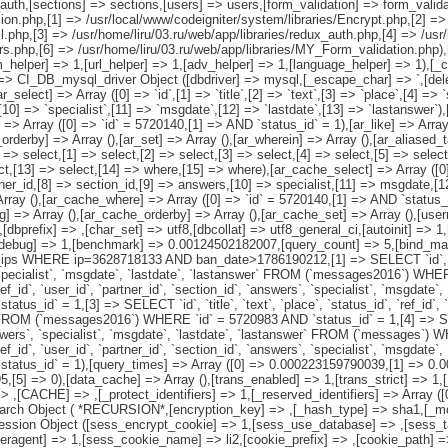
uth,[sections] => sections,[users] => users,[form_validation] => form_validat
ion.php,[1] => /usr/local/www/codeigniter/system/libraries/Encrypt.php,[2] =>
l.php,[3] => /usr/home/liru/03.ru/web/app/libraries/redux_auth.php,[4] => /usr
sers.php,[6] => /usr/home/liru/03.ru/web/app/libraries/MY_Form_validation.php
rm_helper] => 1,[url_helper] => 1,[adv_helper] => 1,[language_helper] => 1),[_
db] => CI_DB_mysql_driver Object ([dbdriver] => mysql,[_escape_char] => `,[d
ct] => Array ([0] => `id`,[1] => `title`,[2] => `text`,[3] => `place`,[4] => `st
[10] => `specialist`,[11] => `msgdate`,[12] => `lastdate`,[13] => `lastanswer`),
=> Array ([0] => `id` = 5720140,[1] => AND `status_id` = 1),[ar_like] => Array
r_orderby] => Array (),[ar_set] => Array (),[ar_wherein] => Array (),[ar_aliased_
=> select,[1] => select,[2] => select,[3] => select,[4] => select,[5] => select
ct,[13] => select,[14] => where,[15] => where),[ar_cache_select] => Array ([0] 
rtner_id,[8] => section_id,[9] => answers,[10] => specialist,[11] => msgdate,[1
rray (),[ar_cache_where] => Array ([0] => `id` = 5720140,[1] => AND `status_i
] => Array (),[ar_cache_orderby] => Array (),[ar_cache_set] => Array (),[user
[dbprefix] => ,[char_set] => utf8,[dbcollat] => utf8_general_ci,[autoinit] => 1
b_debug] => 1,[benchmark] => 0.00124502182007,[query_count] => 5,[bind_mar
 WHERE ip=3628718133 AND ban_date>1786190212,[1] => SELECT `id`, `title`, 
, `specialist`, `msgdate`, `lastdate`, `lastanswer` FROM (`messages2016`) WH
 `ref_id`, `user_id`, `partner_id`, `section_id`, `answers`, `specialist`, `msgdate
_id` = 1,[3] => SELECT `id`, `title`, `text`, `place`, `status_id`, `ref_id`, `u
` FROM (`messages2016`) WHERE `id` = 5720983 AND `status_id` = 1,[4] => SELECT
 `answers`, `specialist`, `msgdate`, `lastdate`, `lastanswer` FROM (`messages`
 `ref_id`, `user_id`, `partner_id`, `section_id`, `answers`, `specialist`, `msgdate
tatus_id` = 1),[query_times] => Array ([0] => 0.000223159790039,[1] => 0
] => 0),[data_cache] => Array (),[trans_enabled] => 1,[trans_strict] => 1,[
 ,[CACHE] => ,[_protect_identifiers] => 1,[_reserved_identifiers] => Array ([0]
earch Object ( *RECURSION*,[encryption_key] => ,[_hash_type] => sha1,[_mcr
ssion Object ([sess_encrypt_cookie] => 1,[sess_use_database] => ,[sess_t
agent] => 1,[sess_cookie_name] => li2,[cookie_prefix] => ,[cookie_path] =