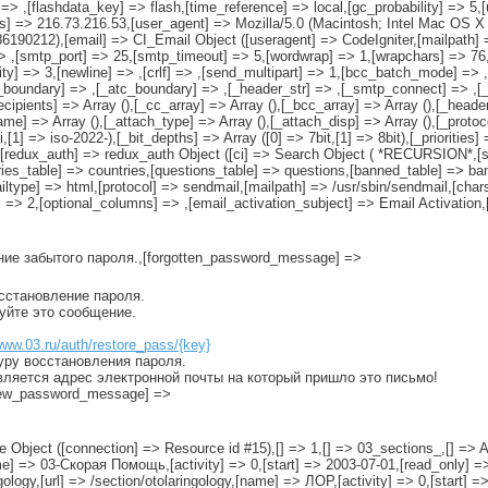
> ,[flashdata_key] => flash,[time_reference] => local,[gc_probability] => 5,[
 => 216.73.216.53,[user_agent] => Mozilla/5.0 (Macintosh; Intel Mac OS X 1
0212),[email] => CI_Email Object ([useragent] => CodeIgniter,[mailpath] =>
,[smtp_port] => 25,[smtp_timeout] => 5,[wordwrap] => 1,[wrapchars] => 76,[m
rity] => 3,[newline] => ,[crlf] => ,[send_multipart] => 1,[bcc_batch_mode] =
lt_boundary] => ,[_atc_boundary] => ,[_header_str] => ,[_smtp_connect] => ,[
ecipients] => Array (),[_cc_array] => Array (),[_bcc_array] => Array (),[_head
] => Array (),[_attach_type] => Array (),[_attach_disp] => Array (),[_protoco
1] => iso-2022-),[_bit_depths] => Array ([0] => 7bit,[1] => 8bit),[_priorities] 
)),[redux_auth] => redux_auth Object ([ci] => Search Object ( *RECURSION*,
table] => countries,[questions_table] => questions,[banned_table] => ban
ailtype] => html,[protocol] => sendmail,[mailpath] => /usr/sbin/sendmail,[char
 => 2,[optional_columns] => ,[email_activation_subject] => Email Activation
ение забытого пароля.,[forgotten_password_message] =>
осстановление пароля.
руйте это сообщение.
www.03.ru/auth/restore_pass/{key}
уру восстановления пароля.
вляется адрес электронной почты на который пришло это письмо!
[new_password_message] =>
=> gastro,[url] => /section/gastro,[name] => гастроэнтеролог,[activity] => 0,[start] => 2000-04-19,[read_only] => 0,[specialists] => Array ()),[60] => stdClass Object ([id] => 60,[ref] => 0,[alpha] => genetics,[url] => /section/genetics,[name] => генетик,[activity] => 0,[start] => 2000-03-23,[read_only] => 0,[specialists] => Array ()),[70] => stdClass Object ([id] => 70,[ref] => 0,[alpha] => gematology,[url] => /section/gematology,[name] => гематолог,[activity] => 0,[start] => 2000-04-05,[read_only] => 0,[specialists] => Array ()),[80] => stdClass Object ([id] => 80,[ref] => 0,[alpha] => gynecology,[url] => /section/gynecology,[name] => гинеколог,[activity] => 0,[start] => 2000-03-07,[read_only] => 0,[specialists] => Array ()),[1322] => stdClass Object ([id] => 1322,[ref] => 80,[alpha] => pregnancy,[url] => /section/pregnancy,[name] => о беременности,[activity] => 0,[start] => 2000-03-14,[read_only] => 0,[specialists] => Array ()),[5354] => stdClass Object ([id] => 5354,[ref] => 80,[alpha] => onco,[url] => /section/onco,[name] => онкогинеколог,[activity] => 0,[start] => 2000-11-28,[read_only] => 0,[specialists] => Array ()),[5485] => stdClass Object ([id] => 5485,[ref] => 80,[alpha] => contraception,[url] => /section/contraception,[name] => контрацепция,[activity] => 0,[start] => 2000-03-21,[read_only] => 0,[specialists] => Array ()),[90] => stdClass Object ([id] => 90,[ref] => 0,[alpha] => gomeo,[url] => /section/gomeo,[name] => гомеопат,[activity] => 0,[start] => 2000-04-25,[read_only] => 0,[specialists] => Array ()),[100] => stdClass Object ([id] => 100,[ref] => 0,[alpha] => dermatology,[url] => /section/dermatology,[name] => дерматолог,[activity] => 0,[start] => 2000-03-07,[read_only] => 0,[specialists] => Array ()),[1288] => stdClass Object ([id] => 1288,[ref] => 0,[alpha] => dietology,[url] => /section/dietology,[name] => диетолог,[activity] => 0,[start] => 2000-07-03,[read_only] => 0,[specialists] => Array ()),[120] => stdClass Object ([id] => 120,[ref] => 0,[alpha] => infection,[url] => /section/infection,[name] => инфекционист,[activity] => 0,[start] => 2000-03-07,[read_only] => 0,[specialists] => Array ()),[5613] => stdClass Object ([id] => 5613,[ref] => 120,[alpha] => spid,[url] => /section/spid,[name] => СПИД,[activity] => yellow,[start] => 2006-01-10,[read_only] => 0,[specialists] => Array ()),[5351] => stdClass Object ([id] => 5351,[ref] => 0,[alpha] => research,[url] => /section/research,[name] => лучевая диагностика,[activity] => 0,[start] => 2000-11-25,[read_only] => 0,[specialists] => Array ()),[5340] => stdClass Object ([id] => 5340,[ref] => 5351,[alpha] => histology,[url] => /section/histology,[name] => гистолог,[activity] => 0,[start] => 2000-11-16,[read_only] => 0,[specialists] => Array ()),[5601] => stdClass Object ([id] => 5601,[ref] => 0,[alpha] => invalidi,[url] => /section/invalidi,[name] => инвалиды,[activity] => 0,[start] => 2004-04-13,[read_only] => 0,[specialists] => Array ()),[140] => stdClass Object ([id] => 140,[ref] => 0,[alpha] => cardiology,[url] => /section/cardiology,[name] => кардиолог,[activity] => 0,[start] => 2000-03-08,[read_only] => 0,[specialists] => Array ()),[5600] => stdClass Object ([id] => 5600,[ref] => 0,[alpha] => kosmetika,[url] => /section/kosmetika,[name] => косметолог,[activity] => 0,[start] => 2000-03-22,[read_only] => 0,[specialists] => Array ()),[1389] => stdClass Object ([id] => 1389,[ref] => 0,[alpha] => mammology,[url] => /section/mammology,[name] => маммолог,[activity] => 0,[start] => 2000-08-29,[read_only] => 0,[specialists] => Array ()),[5572] => stdClass Object ([id] => 5572,[ref] => 0,[alpha] => manual,[url] => /section/manual,[name] => мануальный терапевт,[activity] => 0,[start] => 2003-06-27,[read_only] => 0,[specialists] => Array ()),[5604] => stdClass Object ([id] => 5604,[ref] => 0,[alpha] => massaj,[url] => /section/massaj,[name] => массаж,[activity] => 0,[start] => 2005-01-18,[read_only] => 0,[specialists] => Array ()),[191] => stdClass Object ([id] => 191,[ref] => 0,[alpha] => narcology,[url] => /section/narcology,[name] => нарколог,[activity] => 0,[start] => 2000-03-29,[read_only] => 1,[specialists] => Array ()),[5550] => stdClass Object ([id] => 5550,[ref] => 191,[alpha] => anonim,[url] => /section/anonim,[name] => для тех, кто бросил,[activity] => 0,[start] => 2002-10-25,[read_only] => 1,[specialists] => Array ()),[5595] => stdClass Object ([id] => 5595,[ref] => 191,[alpha] => near,[url] => /section/near,[name] => для тех, кто рядом,[activity] =