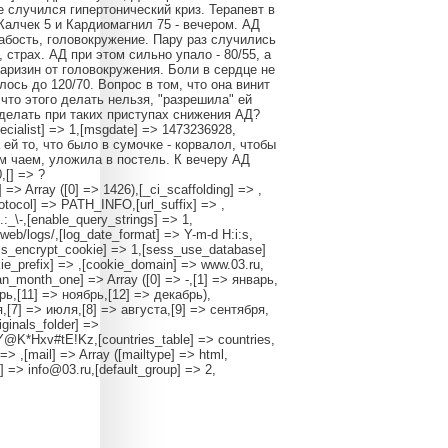
 случился гипертонический криз. Терапевт в
Калчек 5 и Кардиомагнил 75 - вечером. АД
лабость, головокружение. Пару раз случились
 страх. АД при этом сильно упало - 80/55, а
наризин от головокружения. Боли в сердце не
ось до 120/70. Вопрос в том, что она винит
что этого делать нельзя, "разрешила" ей
 делать при таких приступах снижения АД?
specialist] => 1,[msgdate] => 1473236928,
а ей то, что было в сумочке - корвалол, чтобы
м чаем, уложила в постель. К вечеру АД
,[] => ?
([0] => 1426),[_ci_scaffolding] => ,
rotocol] => PATH_INFO,[url_suffix] => ,
:_\-,[enable_query_strings] => 1,
u/web/logs/,[log_date_format] => Y-m-d H:i:s,
ess_encrypt_cookie] => 1,[sess_use_database]
e_prefix] => ,[cookie_domain] => www.03.ru,
ian_month_one] => Array ([0] => -,[1] => январь,
рь,[11] => ноябрь,[12] => декабрь),
,[7] => июля,[8] => августа,[9] => сентября,
iginals_folder] =>
6Y@K*Hxv#tE!Kz,[countries_table] => countries,
> ,[mail] => Array ([mailtype] => html,
] => info@03.ru,[default_group] => 2,