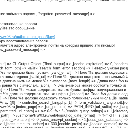
ение забытого пароля.,[forgotten_password_message] =>
осстановление пароля.
руйте это сообщение.
www.03.ru/auth/restore_pass/{key}
уру восстановления пароля.
вляется адрес электронной почты на который пришло это письмо!
[new_password_message] =>
tput] => CI_Output Object ([final_output] => ,[cache_expiration] => 0,[headers]
rch_form_btn] => найти,[search_form_error_section] => Неверно указан раз
 %s не должно быть пустым.,[valid_email] => Поле %s должно содержать 
чтовые адреса.,[valid_url] => Поле %s должно содержать правильный U
 %s должна быть не менее %s символов.,[max_length] => Длина поля %s 
ь равна %s символам.,[alpha] => Значение
%s
может состоять только из 
h] => Поле %s может содержать только буквы, цифры, подчеркивания и т
оле %s должно содержать только цифры.,[integer] => Поле %s должно со
al] => Поле %s должно содержать только положительные числа.,[is_natu
ay ([0] => controller_search_lang.php,[1] => form_validation_lang.php)),[ro
//www.03.ru,[index_page] => ,[uri_protocol] => PATH_INFO,[url_suffix] => ,[la
rmitted_uri_chars] => a-z 0-9~%.:_\-,[enable_query_strings] => 1,[directory_t
g_path] => /usr/home/liru/03.ru/web/logs/,[log_date_format] => Y-m-d H:i:s,[c
2,[sess_expiration] => 0,[sess_encrypt_cookie] => 1,[sess_use_database] =
1,[sess_time_to_update] => 300,[cookie_prefix] => ,[cookie_domain] => www.