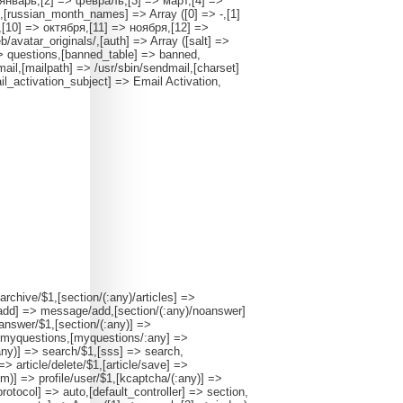
> январь,[2] => февраль,[3] => март,[4] =>
,[russian_month_names] => Array ([0] => -,[1]
[10] => октября,[11] => ноября,[12] =>
b/avatar_originals/,[auth] => Array ([salt] =>
 questions,[banned_table] => banned,
mail,[mailpath] => /usr/sbin/sendmail,[charset]
l_activation_subject] => Email Activation,
archive/$1,[section/(:any)/articles] =>
y)/add] => message/add,[section/(:any)/noanswer]
nswer/$1,[section/(:any)] =>
myquestions,[myquestions/:any] =>
any)] => search/$1,[sss] => search,
] => article/delete/$1,[article/save] =>
:num)] => profile/user/$1,[kcaptcha/(:any)] =>
rotocol] => auto,[default_controller] => section,