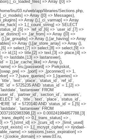
ion),[_ci_loaded_files] => Array ([0] =>
/home/liru/03.ru/web/app/libraries/Sections.php,
),[_ci_models] => Array ([0] => Messages),
ci_plugins] => Array (),[_ci_varmap] => Array
elete_hack] => 1,[_count_string] => SELECT
atus_id`,[5] => `ref_id`,[6] => `user_id`,[7] =>
[ar_distinct] => ,[ar_from] => Array ([0] =>
 (),[ar_groupby] => Array (),[ar_having] => Array
tables] => Array (),[ar_store_array] => Array (),
,[6] => select,[7] => select,[8] => select,[9] =>
=> id,[1] => title,[2] => text,[3] => place,[4] =>
2] => lastdate,[13] => lastanswer),
d` = 1),[ar_cache_like] => Array (),
name] => liru,[password] => Piekjiskot,
,[swap_pre] => ,[port] => ,[pconnect] => 1,
ker] => ?,[save_queries] => 1,[queries] =>
`text`, `place`, `status_id`, `ref_id`,
ERE `id` = 5725235 AND `status_id` = 1,[2] =>
`, `lastdate`, `lastanswer` FROM
ser_id`, `partner_id`, `section_id`, `answers`,
 `id`, `title`, `text`, `place`, `status_id`,
) WHERE `id` = 5720140 AND `status_id` = 1,[5] =>
`, `lastdate`, `lastanswer` FROM
.000371932983398,[2] => 0.000241994857788,[3]
_trans_depth] => 0,[_trans_status] => ,
 => *),[stmt_id] => ,[curs_id] => ,[limit_used]
ypt_exists] => 1,[_mcrypt_cipher] => rijndael-
able_name] => sessions,[sess_expiration] =>
> /,[cookie_domain] => www.03.ru,