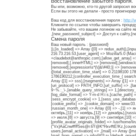
Восстановление забытого пароля.
Вы или, возможно, кто-то другой запросил в
Если вы этого не делали - просто проигнори
Ваш код для восстановления пароля :
http://
Кликните по ссылке чтобы завершить процед
Не забывайте, что вашим логином на сайте я
,[new_password_subject] => Доступ к сайту,
Смена пароля
Ваш новый пароль : {password}
)),[is_loaded] => Array ([0] => redux_auth)),
216.73.216.53,[user_agent] => Mozilla/5.0 (Ma
+claudebot@anthropic.com),[allow_get_array] =>
[removed],[.innerHTML] => [removed],[window.lo
[removed],[expression\s*(\(|&\#40;)] => [remov
([total_execution_time_start] => 0.21198100 1
1786190212,[controller_execution_time_( search 
Array ([1] => sss),[rsegments] => Array ([1] => 
[uri_protocol] => PATH_INFO,[url_suffix] => ,[l
9~%.:_\-,[enable_query_strings] => 1,[directory_t
[log_date_format] => Y-m-d H:i:s,[cache_path] =
[sess_encrypt_cookie] => 1,[sess_use_databas
[cookie_prefix] => ,[cookie_domain] => www.03.r
[russian_month_one] => Array ([0] => -,[1] => 
октябрь,[11] => ноябрь,[12] => декабрь),[russ
=> июля,[8] => августа,[9] => сентября,[10] => 
[profile_avatar_originals_folder] => /usr/home/l
("Vx}AaCnw#f#Ses@r.6Y@K*Hxv#tE!Kz,[countries_
users,[email_activation] => ,[mail] => Array ([m
[mail_from_name] => info@03.ru,[default_group]