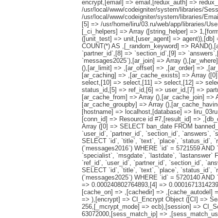
encrypt,[email] => email,[redux_auth] => redux_a
/usr/local/www/codeigniter/system/libraries/Sess
/usr/local/www/codeigniter/system/libraries/Emai
[5] => /usr/home/liru/03.ru/web/app/libraries/U
[_ci_helpers] => Array ([string_helper] => 1,[fo
([unit_test] => unit,[user_agent] => agent)),[
COUNT(*) AS ,[_random_keyword] => RAND(),[ar_sele
`partner_id`,[8] => `section_id`,[9] => `answers`,
`messages2025`),[ar_join] => Array (),[ar_where] 
(),[ar_limit] => ,[ar_offset] => ,[ar_order] => ,[a
[ar_caching] => ,[ar_cache_exists] => Array ([0] 
select,[10] => select,[11] => select,[12] => sele
status_id,[5] => ref_id,[6] => user_id,[7] => pa
[ar_cache_from] => Array (),[ar_cache_join] => A
[ar_cache_groupby] => Array (),[ar_cache_having
[hostname] => localhost,[database] => liru_03ru,
[conn_id] => Resource id #7,[result_id] => ,[d
Array ([0] => SELECT ban_date FROM banned_ips
`user_id`, `partner_id`, `section_id`, `answers`
SELECT `id`, `title`, `text`, `place`, `status_id`,
(`messages2016`) WHERE `id` = 5721559 AND `status
`specialist`, `msgdate`, `lastdate`, `lastanswer
`ref_id`, `user_id`, `partner_id`, `section_id`,
SELECT `id`, `title`, `text`, `place`, `status_id`,
(`messages2025`) WHERE `id` = 5720140 AND `s
=> 0.000240802764893,[4] => 0.00016713142395,[5
[cache_on] => ,[cachedir] => ,[cache_autodel] =>
=> ),[encrypt] => CI_Encrypt Object ([CI] => S
256,[_mcrypt_mode] => ecb),[session] => CI_Se
63072000,[sess_match_ip] => ,[sess_match_user