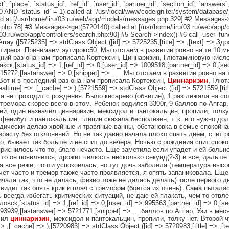
, `place`, `status_id`, `ref_id`, `user_id`, `partner_id`, `section_id`, `answers`
D `status_id` = 1) called at [/usr/local/www/codeigniter/system/database
 at [/usr/home/liru/03.ru/web/app/models/messages.php:329] #2 Messages->
php:78] #3 Messages->get(5720140) called at [/usr/home/liru/03.ru/web/app/c
03.ru/web/app/controllers/search.php:90] #5 Search->index() #6 call_user_fun
=> Array ([5725235] => stdClass Object ([id] => 5725235,[title] => ,[text] =
тиреоз. Принимаем эутирокс50. Мы отстаём в развитии ровно на те 10 м
дний раз она нам прописала Кортексин, Циннаризин, Глютаминовую кисло
,[status_id] => 1,[ref_id] => 0,[user_id] => 1009518,[partner_id] => 0,[sec
15272,[lastanswer] => 0,[snippet] => ... . Мы отстаём в развитии ровно н
Вот и в последний раз она нам прописала Кортексин,
Циннаризин
, Глют
time] => ,[_cache] => ),[5721559] => stdClass Object ([id] => 5721559,[tit
а не проходит с рождения. Было кесарево (обвитие), 1 раз лежала на с
тремора скорее всего в этом. Ребенок родился 3300г, 9 баллов по Апгар.
ей, один назначил циннаризин, мексидол и пантокальцин, пропили, толку 
 фенибут и пантокальцин, глицин сказала бесполезен, т. к. его нужно до
дически делаю хвойные и травяные ванны, обстановка в семье спокойна
расту без отклонений. Но не так давно начала плохо спать днем, спит р
о, бывает так больше и не спит до вечера. Ночью с рождения спит споко
приснилось что-то, благо нечасто. Еще заметила если упадет и ей больно
 то он появляется, дрожит челюсть несколько секунд(2-3) и все, дальше
я все реже, почти успокоилась, но тут дочь заболела (температура высо
ачет часто и тремор также часто проявляется, я опять запаниковала. Ещ
ричала так, что не далась, физио тоже не далась делать(после первого 
видит так опять крик и плач с тремором (боится их очень). Сама пытала
 всегда избегать критических ситуаций, не даю ей плакать, чем то отвл
к,[status_id] => 1,[ref_id] => 0,[user_id] => 995563,[partner_id] => 0,[sec
93939,[lastanswer] => 5721771,[snippet] => ... баллов по Апгар. Узи в ме
чил
циннаризин
, мексидол и пантокальцин, пропили, толку нет. Второй ч
=> ,[_cache] => ),[5720983] => stdClass Object ([id] => 5720983,[title] => ,