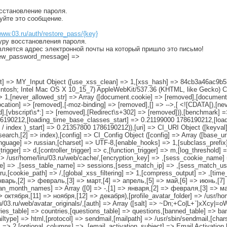
осстановление пароля.
руйте это сообщение.
www.03.ru/auth/restore_pass/{key}
уру восстановления пароля.
вляется адрес электронной почты на который пришло это письмо!
[new_password_message] =>
[input] => MY_Input Object ([use_xss_clean] => 1,[xss_hash] => 84cb3a46ac
cintosh; Intel Mac OS X 10_15_7) AppleWebKit/537.36 (KHTML, like Gecko) Ch
 1,[never_allowed_str] => Array ([document.cookie] => [removed],[document
cation] => [removed],[-moz-binding] => [removed],[
] => -->,[
<![CDATA[),[neve
ed],[vbscript\s*:] => [removed],[Redirect\s+302] => [removed])),[benchmark]
786190212,[loading_time_base_classes_start] => 0.21199000 1786190212,[lo
/ index )_start] => 0.21357800 1786190212)),[uri] => CI_URI Object ([keyval] 
search,[2] => index),[config] => CI_Config Object ([config] => Array ([base_ur
anguage] => russian,[charset] => UTF-8,[enable_hooks] => 1,[subclass_prefix
rigger] => d,[controller_trigger] => c,[function_trigger] => m,[log_threshold] 
> /usr/home/liru/03.ru/web/cache/,[encryption_key] => ,[sess_cookie_name] =
e] => ,[sess_table_name] => sessions,[sess_match_ip] => ,[sess_match_use
u,[cookie_path] => /,[global_xss_filtering] => 1,[compress_output] => ,[time_
январь,[2] => февраль,[3] => март,[4] => апрель,[5] => май,[6] => июнь,[7]
ian_month_names] => Array ([0] => -,[1] => января,[2] => февраля,[3] => ма
октября,[11] => ноября,[12] => декабря),[profile_avatar_folder] => /usr/home
iru/03.ru/web/avatar_originals/,[auth] => Array ([salt] => ~Dn;+Co|L+`]xXcy|=o
table] => countries,[questions_table] => questions,[banned_table] => ban
ailtype] => html,[protocol] => sendmail,[mailpath] => /usr/sbin/sendmail,[char
 => 2,[optional_columns] => ,[email_activation_subject] => Email Activation