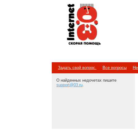
Internet
Скорая помощь
Задать свой вопрос.
Все вопросы
Не
О найденных недочетах пишите
support@03.ru
.