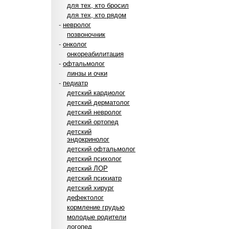
для тех, кто бросил
для тех, кто рядом
-
невролог
позвоночник
-
онколог
онкореабилитация
-
офтальмолог
линзы и очки
-
педиатр
детский кардиолог
детский дерматолог
детский невролог
детский ортопед
детский
эндокринолог
детский офтальмолог
детский психолог
детский ЛОР
детский психиатр
детский хирург
дефектолог
кормление грудью
молодые родители
логопед