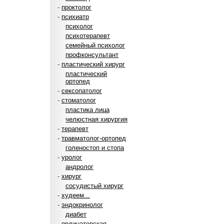
-
проктолог
-
психиатр
психолог
психотерапевт
семейный психолог
профконсультант
-
пластический хирург
пластический
ортопед
-
сексопатолог
-
стоматолог
пластика лица
челюстная хирургия
-
терапевт
-
травматолог-ортопед
голеностоп и стопа
-
уролог
андролог
-
хирург
сосудистый хирург
-
худеем...
-
эндокринолог
диабет
-
ординаторская