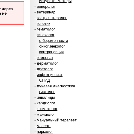
искусств. методы
-
венеролог
 через
-
ветеринар
а не
-
гастроэнтеролог
-
генетик
-
гематолог
-
гинеколог
о беременности
онкогинеколог
контрацепция
-
гомеопат
-
дерматолог
-
диетолог
-
инфекционист
СПИД
-
лучевая диагностика
гистолог
-
инвалиды
-
кардиолог
-
косметолог
-
маммолог
-
мануальный терапевт
-
массаж
-
нарколог