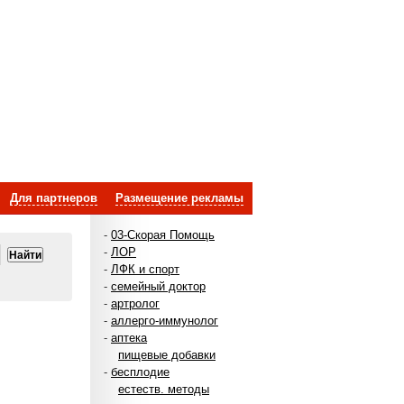
Для партнеров
Размещение рекламы
-
03-Скорая Помощь
-
ЛОР
-
ЛФК и спорт
-
семейный доктор
-
артролог
-
аллерго-иммунолог
-
аптека
пищевые добавки
-
бесплодие
естеств. методы