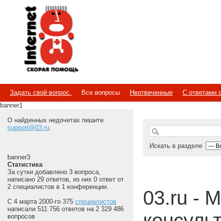
Internet
Скорая помощь
Задать свой вопрос.
Все вопросы
Неотвеченные
С ответами 
banner1
О найденных недочетах пишите
support@03.ru
.
Искать в разделе
banner3
Статистика
За сутки добавлено 3 вопроса,
написано 29 ответов, из них 0 ответ от
2 специалистов в 1 конференции.
03.ru - 
С 4 марта 2000-го 375
специалистов
написали 511 756 ответов на 2 329 486
консуль
вопросов