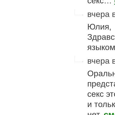
секс…
вчера 
Юлия,
Здравст
языко
вчера в
Оральн
предст
секс э
и толь
нет.
см