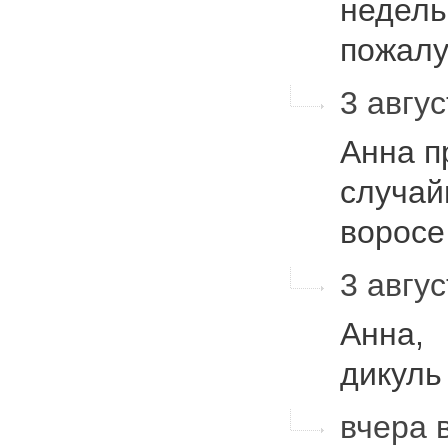
недель
пожал
3 авгус
Анна п
случай
ворос
3 авгус
Анна,
дикуль
вчера в