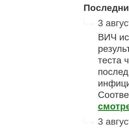
Последни
3 авгус
ВИЧ ис
резуль
теста 
послед
инфици
Соотве
смотр
3 авгус