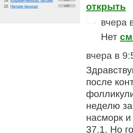
Кофеин-бензоат натрия
открыть
Натрия бензоат
135
вчера в
Нет
см
вчера в 9:
Здравству
после кон
фолликули
неделю за
насморк и
37.1. Но 