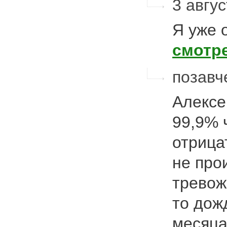
3 авгус
Я уже 
смотр
позавч
Алексе
99,9% 
отрица
не про
тревож
то дож
месяц