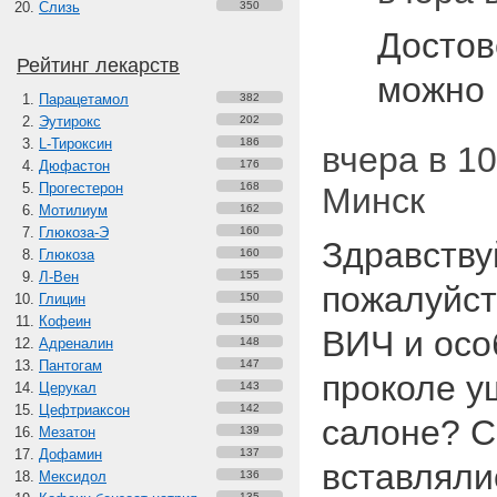
Слизь
350
Достов
Рейтинг лекарств
можно 
Парацетамол
382
Эутирокс
202
L-Тироксин
186
вчера в 10
Дюфастон
176
Прогестерон
168
Минск
Мотилиум
162
Глюкоза-Э
160
Здравству
Глюкоза
160
Л-Вен
155
пожалуйст
Глицин
150
Кофеин
150
ВИЧ и осо
Адреналин
148
Пантогам
147
проколе у
Церукал
143
Цефтриаксон
142
салоне? С
Мезатон
139
Дофамин
137
вставляли
Мексидол
136
135