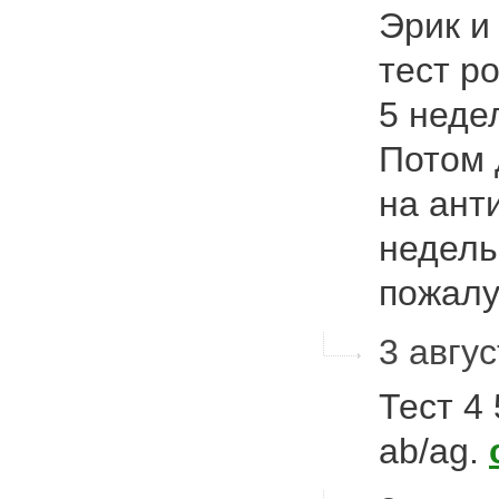
Эрик и
тест ро
5 неде
Потом 
на ант
недель
пожал
3 авгус
Тест 4 
ab/ag.