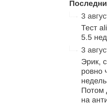
Последни
3 авгус
Тест al
5.5 не
3 авгус
Эрик, 
ровно ч
недель
Потом 
на ант