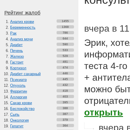
Рейтинг жалоб
Анализ крови
1455
вчера в 11
Беременность
1368
Рак
786
Анализ мочи
644
Эрик, хоте
Диабет
590
Печень
533
информати
Железо
529
Гастрит
481
теста 4-го
Кортизол
474
Диабет сахарный
446
+ антител
Психиатр
445
Опухоль
432
можно быт
Ферритин
418
Аллергия
403
отрицател
Сахар крови
395
Беспокойство
388
открыть
Сыпь
387
Онкология
379
вчера в
Гепатит
364