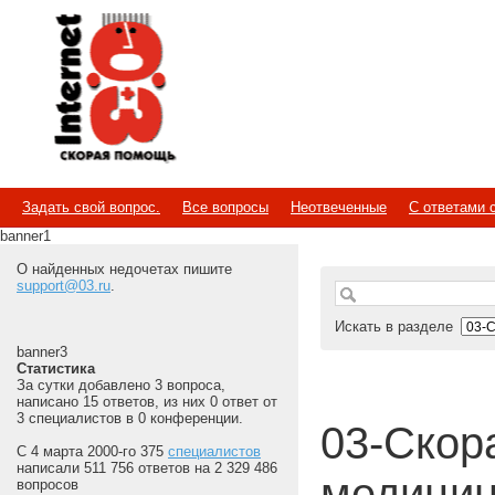
Internet
Скорая помощь
Задать свой вопрос.
Все вопросы
Неотвеченные
С ответами 
banner1
О найденных недочетах пишите
support@03.ru
.
Искать в разделе
banner3
Статистика
За сутки добавлено 3 вопроса,
написано 15 ответов, из них 0 ответ от
3 специалистов в 0 конференции.
03-Скора
С 4 марта 2000-го 375
специалистов
написали 511 756 ответов на 2 329 486
медицин
вопросов