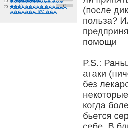
� �������
����������� ���
��-10
87
���������-������
(после ди
������� 10%-���
польза? И
предприня
помощи
P.S.: Ран
атаки (ни
без лекарс
некоторые
когда боле
бьется сер
себе. В б