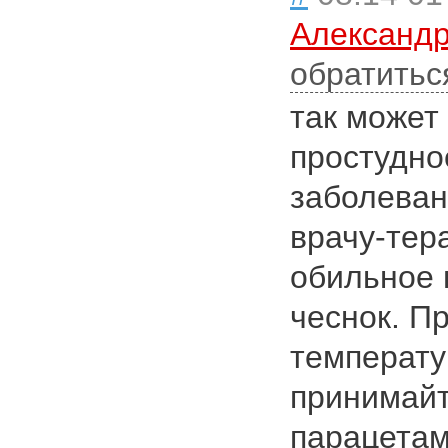
Александр
обратитьс
так может
простудно
заболеван
врачу-тера
обильное п
чеснок. П
температу
принимай
парацетам