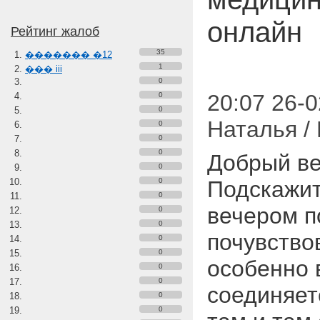
онлайн
Рейтинг жалоб
35
������� �12
1
��� iii
0
20:07 26-0
0
0
Наталья /
0
0
0
Добрый в
0
0
Подскажит
0
вечером п
0
0
почувство
0
0
особенно 
0
0
соединяет
0
0