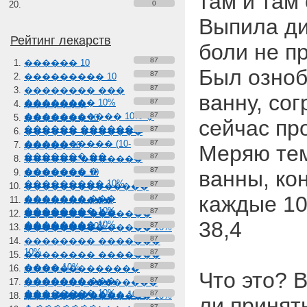
там и там
0
Выпила ди
Рейтинг лекарств
боли не п
87
������ 10
Был озноб
87
��������� 10
87
�������� ���
ванну, со
�������� 10%
87
�������
����������� 10% �
87
������� 10
сейчас пр
������ �������
87
������ �������
���������� (10-
87
����� 10
Меряю тем
������� ��
87
������ �������
������� �
87
ванны, ко
������� 10
��������� 10%
87
��������������
каждые 10
������� ���
87
����������
�������� 10%
������� ���
87
������� �������
38,4
�������� 10%
������� 10%
87
��������� ����� 10%
87
�������� �������
10%
87
�������� �������
���� 10%
87
�������������
Что это? 
������� ���
87
���������������
�������� 10%
��� �������� 10%
87
������� ������� 10%
ли принят
87