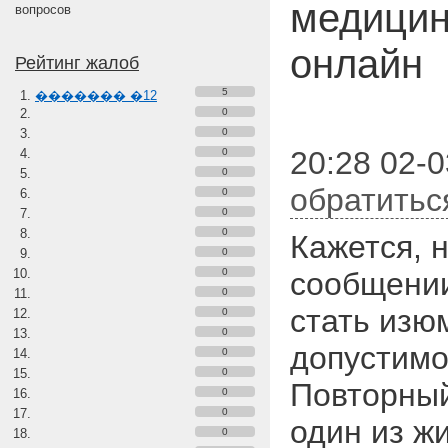
медицин
вопросов
онлайн
Рейтинг жалоб
5
������� �12
0
0
20:28 02-03
0
0
обратитьс
0
0
0
Кажется, 
0
0
сообщении
0
стать изю
0
0
допустимо
0
0
Повторный
0
0
один из ж
0