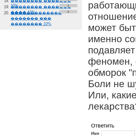
�������� �������
работающи
10%
4
�������� �������
���� 10%
4
�������������
отношение
������� ���
�������� 10%
может быт
именно со
подавляет
феномен, 
обморок "
Боли не ш
Или, каки
лекарства
Ответить
Имя