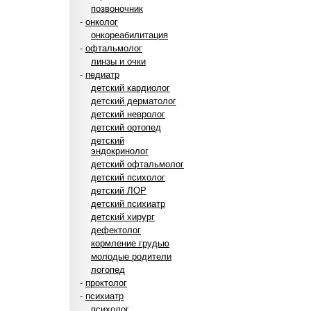
позвоночник
-
онколог
онкореабилитация
-
офтальмолог
линзы и очки
-
педиатр
детский кардиолог
детский дерматолог
детский невролог
детский ортопед
детский
эндокринолог
детский офтальмолог
детский психолог
детский ЛОР
детский психиатр
детский хирург
дефектолог
кормление грудью
молодые родители
логопед
-
проктолог
-
психиатр
психолог