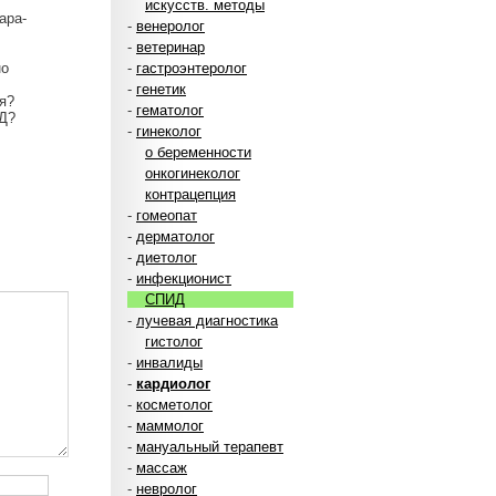
искусств. методы
ара-
-
венеролог
-
ветеринар
но
-
гастроэнтеролог
-
генетик
я?
-
гематолог
АД?
-
гинеколог
о беременности
онкогинеколог
контрацепция
-
гомеопат
-
дерматолог
-
диетолог
-
инфекционист
СПИД
-
лучевая диагностика
гистолог
-
инвалиды
-
кардиолог
-
косметолог
-
маммолог
-
мануальный терапевт
-
массаж
-
невролог