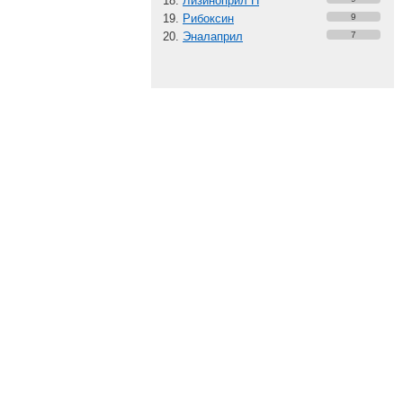
Лизиноприл Н
Рибоксин
9
Эналаприл
7