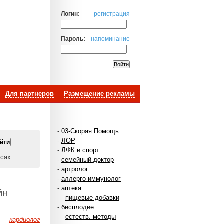
Логин:
регистрация
Пароль:
напоминание
Для партнеров
Размещение рекламы
-
03-Скорая Помощь
-
ЛОР
-
ЛФК и спорт
осах
-
семейный доктор
-
артролог
-
аллерго-иммунолог
-
аптека
йн
пищевые добавки
-
бесплодие
естеств. методы
кардиолог