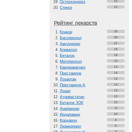
Остеохондроз
12
Стеноз
12
Рейтинг лекарств
Конкор
35
Бисопролол
29
Амлодипин
21
Корвалол
16
Беталок
16
Метопролол
15
Кардиомагнил
14
Престариум
14
Лозартан
14
Престариум А
14
Лозап
13
Аторвастатин
13
Беталок ЗОК
12
Анаприлин
11
Индапамид
10
Кордарон
9
Лизиноприл
9
9