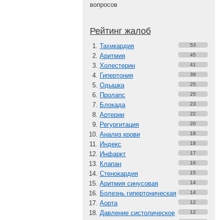
вопросов
Рейтинг жалоб
Тахикардия
53
Аритмия
45
Холестерин
41
Гипертония
39
Одышка
25
Пролапс
25
Блокада
23
Артерии
22
Регургитация
20
Анализ крови
18
Индекс
18
Инфаркт
17
Клапан
16
Стенокардия
15
Аритмия синусовая
14
Болезнь гипертоническая
14
Аорта
12
Давление систолическое
12