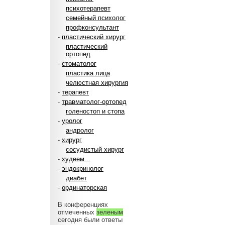
психотерапевт
семейный психолог
профконсультант
-
пластический хирург
пластический
ортопед
-
стоматолог
пластика лица
челюстная хирургия
-
терапевт
-
травматолог-ортопед
голеностоп и стопа
-
уролог
андролог
-
хирург
сосудистый хирург
-
худеем...
-
эндокринолог
диабет
-
ординаторская
В конференциях
отмеченных
зеленым
сегодня были ответы