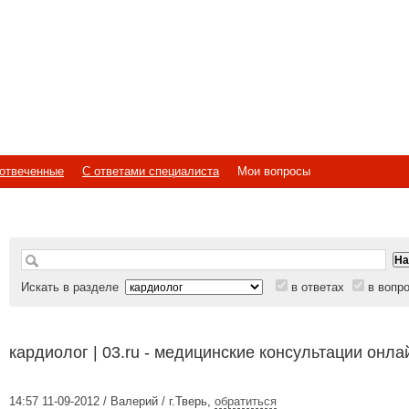
отвеченные
С ответами специалиста
Мои вопросы
Искать в разделе
в ответах
в вопр
кардиолог | 03.ru - медицинские консультации онла
14:57 11-09-2012 / Валерий / г.Тверь
,
обратиться