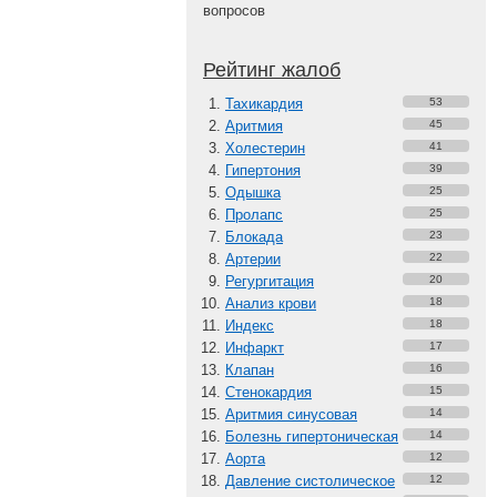
вопросов
Рейтинг жалоб
Тахикардия
53
Аритмия
45
Холестерин
41
Гипертония
39
Одышка
25
Пролапс
25
Блокада
23
Артерии
22
Регургитация
20
Анализ крови
18
Индекс
18
Инфаркт
17
Клапан
16
Стенокардия
15
Аритмия синусовая
14
Болезнь гипертоническая
14
Аорта
12
Давление систолическое
12