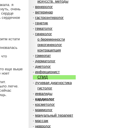
искусств. методы
акала. я
-
венеролог
снуть, очень
-
ветеринар
с сердце
ь сердечное
-
гастроэнтеролог
-
генетик
-
гематолог
-
гинеколог
ритм кстати
о беременности
онкогинеколог
олновалась
контрацепция
-
гомеопат
 что
-
дерматолог
-
диетолог
что еще выше
-
инфекционист
 ноет
СПИД
лит.
-
лучевая диагностика
ыло легче.
гистолог
 сейчас
-
инвалиды
ещь.
-
кардиолог
-
косметолог
-
маммолог
-
мануальный терапевт
-
массаж
-
невролог