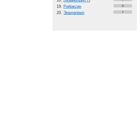
Лизиноприл Н
Рибоксин
9
Эналаприл
7