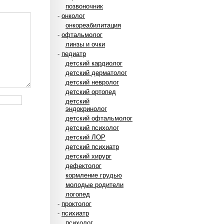
позвоночник
-
онколог
онкореабилитация
-
офтальмолог
линзы и очки
-
педиатр
детский кардиолог
детский дерматолог
детский невролог
детский ортопед
детский
эндокринолог
детский офтальмолог
детский психолог
детский ЛОР
детский психиатр
детский хирург
дефектолог
кормление грудью
молодые родители
логопед
-
проктолог
-
психиатр
психолог