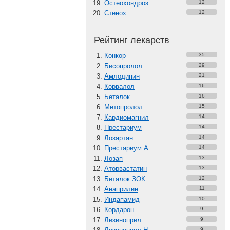
Остеохондроз
12
Стеноз
12
Рейтинг лекарств
Конкор
35
Бисопролол
29
Амлодипин
21
Корвалол
16
Беталок
16
Метопролол
15
Кардиомагнил
14
Престариум
14
Лозартан
14
Престариум А
14
Лозап
13
Аторвастатин
13
Беталок ЗОК
12
Анаприлин
11
Индапамид
10
Кордарон
9
Лизиноприл
9
9