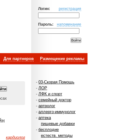
Логин:
регистрация
Пароль:
напоминание
Для партнеров
Размещение рекламы
-
03-Скорая Помощь
-
ЛОР
-
ЛФК и спорт
осах
-
семейный доктор
-
артролог
-
аллерго-иммунолог
-
аптека
йн
пищевые добавки
-
бесплодие
естеств. методы
кардиолог