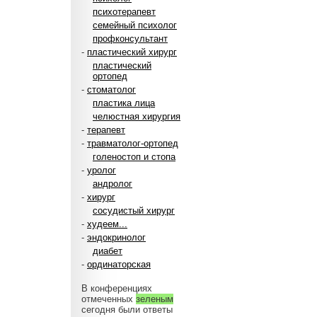
психотерапевт
семейный психолог
профконсультант
-
пластический хирург
пластический
ортопед
-
стоматолог
пластика лица
челюстная хирургия
-
терапевт
-
травматолог-ортопед
голеностоп и стопа
-
уролог
андролог
-
хирург
сосудистый хирург
-
худеем...
-
эндокринолог
диабет
-
ординаторская
В конференциях
отмеченных
зеленым
сегодня были ответы