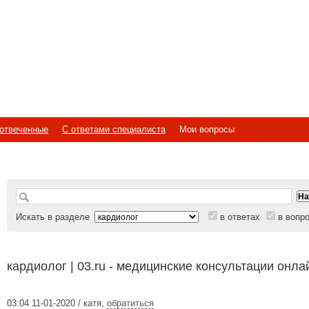
отвеченные
С ответами специалиста
Мои вопросы
Искать в разделе
в ответах
в вопр
кардиолог | 03.ru - медицинские консультации онла
03:04 11-01-2020 / катя
,
обратиться