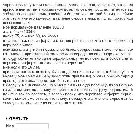
здравствуйте. у меня очень сильно болела голова, из-за того, что я пл
приняла пенталгин в нооиальной дозе, голова не прошла. пыталась за
заболела лопатка, прям вообще. и болела час, острой болью. а сейча
жгёт, или мне это кажется. давление скрось в норме, пульс тоже, лиш
повышено на 6.
мое нормальное давление 100/70
а это было 100/80
пульс 75, обычно 80, ну норма.
я начиталась про инфаркт, и мне теперь страшно, что я его пережила. 
пару раз сбился.
всю жизнь экг у меня нормальное было. сердце лишь ныло, когда я в
как-нибудь. при головной боли обычно сердце вообще впорядке было.
я пойду обязательно сдам кардиограмму, но вот сейчас я боюсь спать,
пережила инфаркт. на сколько это вероятно?
мне если что 16 лет.
при паническах атаках (ну бывало давление повысится, я боюсь уже, 
будет у моей мамы и бабушки с этим проблемы), у меня обычно сердце
просто, а это реально острая боль в лопатке.
к слову, у меня сколиоз, но у меня лишь иногда поясница из-за него бо
когда я выпрямляла спину во время этого приступа, руку поднимала, б
или мне так показалось. я теперь плачу, что пережила инфаркт, серце
колит, может уже оттого, что плачу. потому, что это очень серьезная в
хочу узнать мнение специалиста на этот счёт
Ответить
Имя