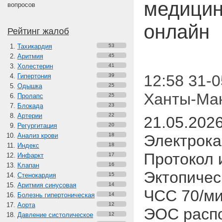
медицин
вопросов
онлайн
Рейтинг жалоб
Тахикардия
53
Аритмия
45
Холестерин
41
12:58 31-0
Гипертония
39
Одышка
25
Ханты-Ма
Пролапс
25
Блокада
23
Артерии
22
21.05.2026
Регургитация
20
Анализ крови
18
Электрок
Индекс
18
Протокол 
Инфаркт
17
Клапан
16
Эктопичес
Стенокардия
15
Аритмия синусовая
14
ЧСС 70/ми
Болезнь гипертоническая
14
Аорта
12
ЭОС расп
Давление систолическое
12