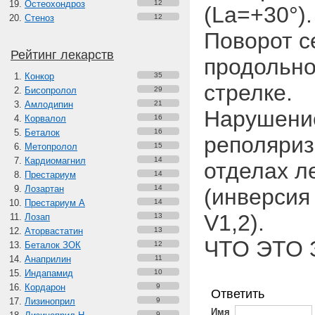
Остеохондроз
12
(La=+30°).
Стеноз
12
Поворот с
Рейтинг лекарств
продольно
Конкор
35
стрелке.
Бисопролол
29
Амлодипин
21
Нарушени
Корвалол
16
Беталок
16
реполяриз
Метопролол
15
Кардиомагнил
14
отделах л
Престариум
14
Лозартан
14
(инверсия 
Престариум А
14
V1,2).
Лозап
13
Аторвастатин
13
ЧТО ЭТО 
Беталок ЗОК
12
Анаприлин
11
Индапамид
10
Кордарон
9
Ответить
Лизиноприл
9
Имя
9