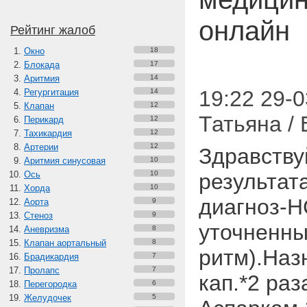
онлайн
Рейтинг жалоб
Окно
18
Блокада
17
Аритмия
14
19:22 29-0
Регургитация
14
Клапан
12
Татьяна /
Перикард
12
Тахикардия
12
Артерии
12
Здравству
Аритмия синусовая
10
Ось
10
результат
Хорда
10
диагноз-
Аорта
9
Стеноз
9
уточненн
Аневризма
8
Клапан аортальный
8
ритм).Наз
Брадикардия
7
Пролапс
7
кап.*2 раз
Перегородка
6
Желудочек
5