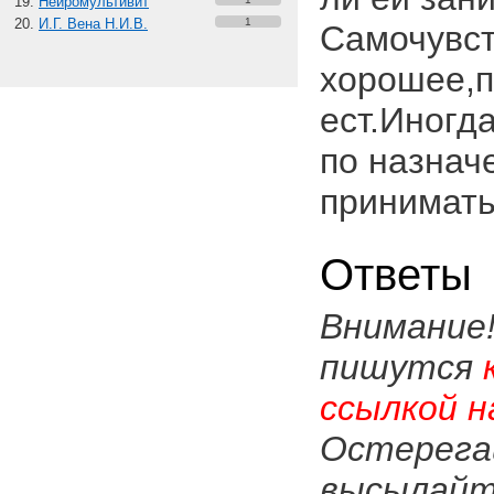
Нейромультивит
И.Г. Вена Н.И.В.
1
Самочувст
хорошее,п
ест.Иногд
по назнач
принимать
Ответы
Внимание
пишутся
ссылкой н
Остерега
высылайте