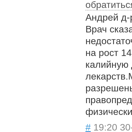
обратитьс
Андрей д-
Врач сказа
недостато
на рост 1
калийную д
лекарств.
разрешены
правопре
физически
#
19:20 30