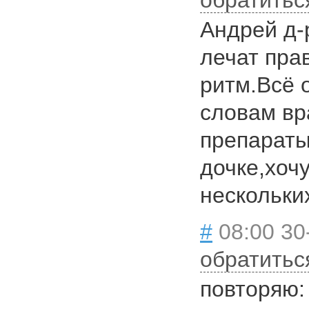
обратитьс
Андрей д-
лечат пра
ритм.Всё 
словам в
препараты
дочке,хоч
нескольки
#
08:00 30
обратитьс
повторяю: