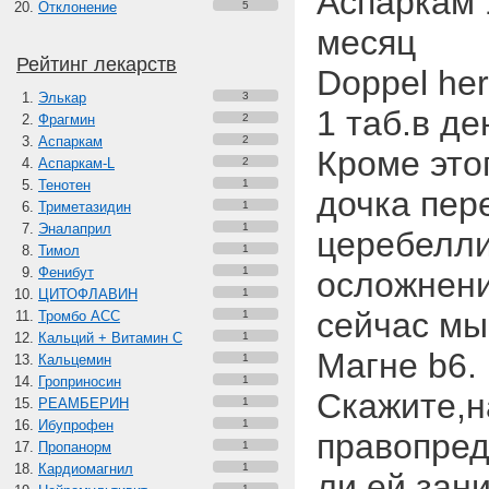
Аспаркам 1
Отклонение
5
месяц
Рейтинг лекарств
Doppel he
Элькар
3
1 таб.в де
Фрагмин
2
Аспаркам
2
Кроме это
Аспаркам-L
2
Тенотен
1
дочка пер
Триметазидин
1
Эналаприл
1
церебелли
Тимол
1
Фенибут
1
осложнени
ЦИТОФЛАВИН
1
сейчас мы
Тромбо АСС
1
Кальций + Витамин C
1
Магне b6.
Кальцемин
1
Гроприносин
1
Скажите,н
РЕАМБЕРИН
1
Ибупрофен
1
правопре
Пропанорм
1
Кардиомагнил
1
ли ей зан
1