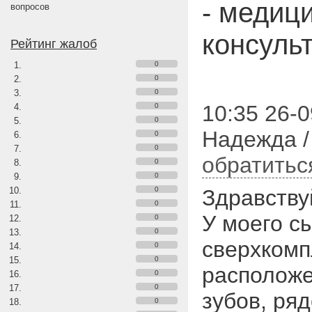
- медиц
вопросов
консуль
Рейтинг жалоб
0
0
0
10:35 26-0
0
0
Надежда /
0
0
обратитьс
0
0
0
Здравству
0
У моего с
0
0
сверхкомп
0
0
расположе
0
0
зубов, ря
0