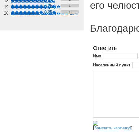
��������� �
�����������
его челюс
�������� 0,25�
����������� �
1
���������� �
�������� 0,25�
�������� 0,15�
1
������� ������� 15%
Благодарю
Ответить
Имя
Населенный пункт
[
Заменить картинку!
]