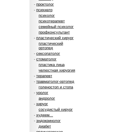
-
проктолог
-
психиатр
психолог
психотерапевт
семейный психолог
профконсультант
-
пластический хирург
пластический
ортопед
-
сексопатолог
-
стоматолог
пластика лица
челюстная хирургия
-
терапевт
-
травматолог-ортопед
голеностоп и стопа
-
уролог
андролог
-
хирург
сосудистый хирург
-
худеем...
-
эндокринолог
диабет
-
ординаторская