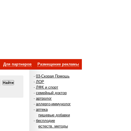
Для партнеров
Размещение рекламы
-
03-Скорая Помощь
-
ЛОР
-
ЛФК и спорт
-
семейный доктор
-
артролог
-
аллерго-иммунолог
-
аптека
пищевые добавки
-
бесплодие
естеств. методы