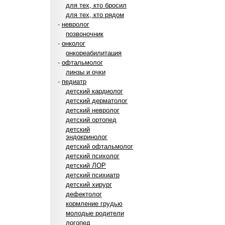
для тех, кто бросил
для тех, кто рядом
-
невролог
позвоночник
-
онколог
онкореабилитация
-
офтальмолог
линзы и очки
-
педиатр
детский кардиолог
детский дерматолог
детский невролог
детский ортопед
детский
эндокринолог
детский офтальмолог
детский психолог
детский ЛОР
детский психиатр
детский хирург
дефектолог
кормление грудью
молодые родители
логопед