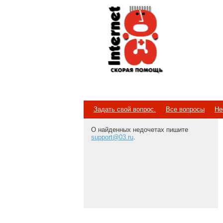
Internet
Скорая помощь
Задать свой вопрос.
Все вопросы
Не
О найденных недочетах пишите
support@03.ru
.