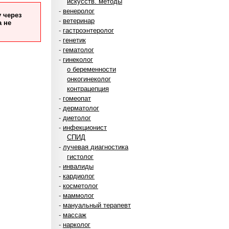
искусств. методы
-
венеролог
 через
-
ветеринар
а не
-
гастроэнтеролог
-
генетик
-
гематолог
-
гинеколог
о беременности
онкогинеколог
контрацепция
-
гомеопат
-
дерматолог
-
диетолог
-
инфекционист
СПИД
-
лучевая диагностика
гистолог
-
инвалиды
-
кардиолог
-
косметолог
-
маммолог
-
мануальный терапевт
-
массаж
-
нарколог