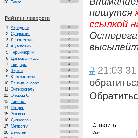
Внимание
Точка
5
пишутся
Рейтинг лекарств
ссылкой н
Акридерм
10
Остерега
Супрастин
6
Левомеколь
6
высылайте
Ацикловир
6
Тербинафин
5
Цинковая мазь
5
Тридерм
4
#
21:03 31
Зиртек
4
Клотримазол
4
обратитьс
Бензилбензоат
4
Энтеросгель
3
Обратитьс
Элоком С
3
Тавегил
3
Цетрин
3
Элоком
3
Дипроспан
3
Ответить
Метрогил
3
Белогент
3
Имя
3