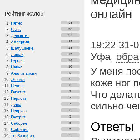
онлайн
Рейтинг жалоб
Пятно
58
Сыпь
53
Дерматит
27
19:22 31-0
Аллергия
24
Шелушение
18
Уфа
,
обра
Лишай
15
Герпес
14
Невус
10
У меня по
Анализ крови
9
Экзема
9
коже ног 
Печень
8
Что делать
Гепатит
7
Перхоть
7
сильно че
Душа
7
Псориаз
6
Гастрит
5
Ответы
Себорея
5
Сифилис
5
Тербинафин
5