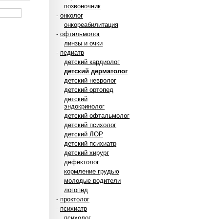
позвоночник
-
онколог
онкореабилитация
-
офтальмолог
линзы и очки
-
педиатр
детский кардиолог
детский дерматолог
детский невролог
детский ортопед
детский
эндокринолог
детский офтальмолог
детский психолог
детский ЛОР
детский психиатр
детский хирург
дефектолог
кормление грудью
молодые родители
логопед
-
проктолог
-
психиатр
психолог