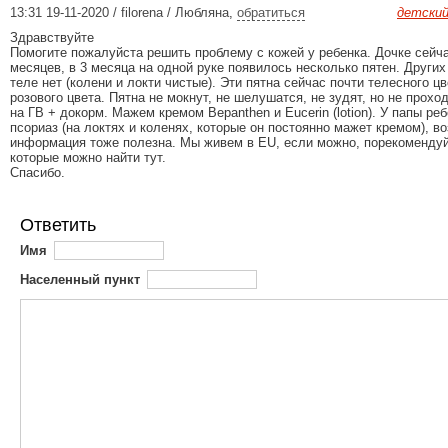
13:31 19-11-2020 / filorena / Любляна
,
обратиться
детский
Здравствуйте
Помогите пожалуйста решить проблему с кожей у ребенка. Дочке сейч
месяцев, в 3 месяца на одной руке появилось несколько пятен. Других
теле нет (колени и локти чистые). Эти пятна сейчас почти телесного цв
розового цвета. Пятна не мокнут, не шелушатся, не зудят, но не прохо
на ГВ + докорм. Мажем кремом Bepanthen и Eucerin (lotion). У папы реб
псориаз (на локтях и коленях, которые он постоянно мажет кремом), в
информация тоже полезна. Мы живем в EU, если можно, порекоменду
которые можно найти тут.
Спасибо.
Ответить
Имя
Населенный пункт