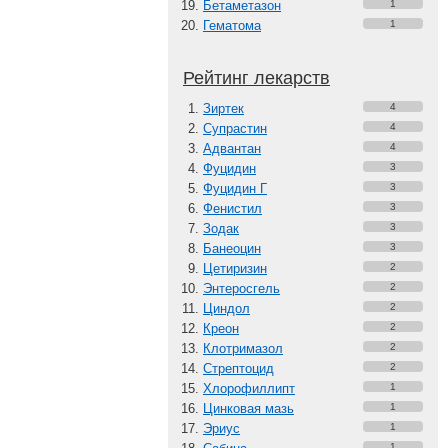
Бетаметазон
1
Гематома
1
Рейтинг лекарств
Зиртек
4
Супрастин
4
Адвантан
4
Фуцидин
3
Фуцидин Г
3
Фенистил
3
Зодак
3
Банеоцин
3
Цетиризин
2
Энтеросгель
2
Циндол
2
Креон
2
Клотримазол
2
Стрептоцид
2
Хлорофиллипт
1
Цинковая мазь
1
Эриус
1
1