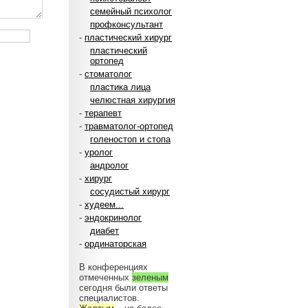
семейный психолог
профконсультант
-
пластический хирург
пластический
ортопед
-
стоматолог
пластика лица
челюстная хирургия
-
терапевт
-
травматолог-ортопед
голеностоп и стопа
-
уролог
андролог
-
хирург
сосудистый хирург
-
худеем...
-
эндокринолог
диабет
-
ординаторская
В конференциях
отмеченных
зеленым
сегодня были ответы
специалистов.