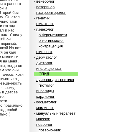
-
венеролог
и с раннего
-
ветеринар
ой и
 Второй был
-
гастроэнтеролог
лу. Он стал
-
генетик
льно таки
-
гематолог
и взгляд
-
гинеколог
ал и нас
нас. У них у
о беременности
ший он
онкогинеколог
е нервный,
контрацепция
такой.Но вот
-
гомеопат
тя он был
е молвит и
-
дерматолог
я на меня ,
-
диетолог
ты, когда он
-
инфекционист
ем что они
СПИД
учалось, хотя
нимать то ,
-
лучевая диагностика
новешенность
гистолог
о своему,
-
инвалиды
А в детсве
то,
-
кардиолог
асти
-
косметолог
ло правильно.
-
маммолог
 над собой
-
мануальный терапевт
льно (
-
массаж
-
невролог
позвоночник