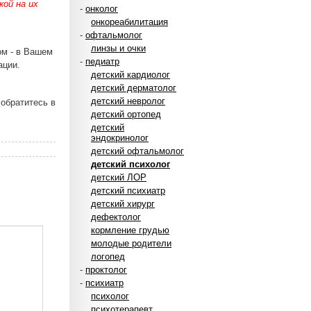
ой на их
-
онколог
онкореабилитация
-
офтальмолог
линзы и очки
ом - в Вашем
-
педиатр
ации.
детский кардиолог
детский дерматолог
детский невролог
обратитесь в
детский ортопед
детский
эндокринолог
детский офтальмолог
детский психолог
детский ЛОР
детский психиатр
детский хирург
дефектолог
кормление грудью
молодые родители
логопед
-
проктолог
-
психиатр
психолог
психотерапевт