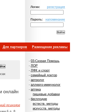
Логин:
регистрация
Пароль:
напоминание
Для партнеров
Размещение рекламы
-
03-Скорая Помощь
-
ЛОР
-
ЛФК и спорт
осах
-
семейный доктор
-
артролог
-
аллерго-иммунолог
-
аптека
ии онлайн
пищевые добавки
-
бесплодие
естеств. методы
кий психолог
искусств. методы
шки 6 л, 8