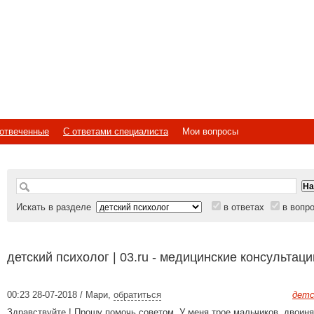
отвеченные
С ответами специалиста
Мои вопросы
Искать в разделе
в ответах
в вопр
детский психолог | 03.ru - медицинские консультац
00:23 28-07-2018 / Мари
,
обратиться
детс
Здравствуйте ! Прошу помочь советом. У меня трое мальчиков, двоиня