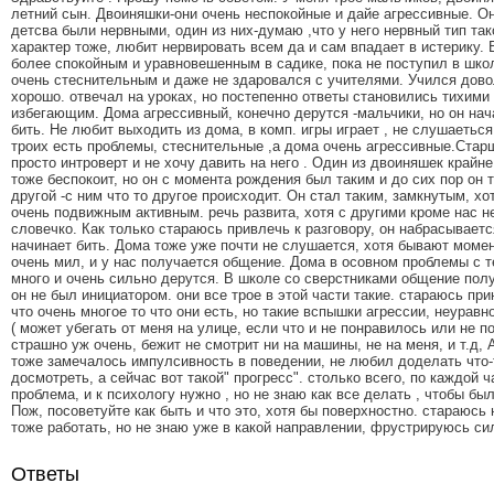
летний сын. Двоиняшки-они очень неспокойные и дайе агрессивные. Он
детсва были нервными, один из них-думаю ,что у него нервный тип так
характер тоже, любит нервировать всем да и сам впадает в истерику.
более спокойным и уравновешенным в садике, пока не поступил в шко
очень стеснительным и даже не здаровался с учителями. Учился дово
хорошо. отвечал на уроках, но постепенно ответы становились тихими 
избегающим. Дома агрессивный, конечно дерутся -мальчики, но он нач
бить. Не любит выходить из дома, в комп. игры играет , не слушаеться 
троих есть проблемы, стеснительные ,а дома очень агрессивные.Стар
просто интроверт и не хочу давить на него . Один из двоиняшек крайн
тоже беспокоит, но он с момента рождения был таким и до сих пор он 
другой -с ним что то другое происходит. Он стал таким, замкнутым, хо
очень подвижным активным. речь развита, хотя с другими кроме нас н
словечко. Как только стараюсь привлечь к разговору, он набрасываетс
начинает бить. Дома тоже уже почти не слушается, хотя бывают момен
очень мил, и у нас получается общение. Дома в осовном проблемы с т
много и очень сильно дерутся. В школе со сверстниками общение пол
он не был инициатором. они все трое в этой части такие. стараюсь при
что очень многое то что они есть, но такие вспышки агрессии, неурав
( может убегать от меня на улице, если что и не понравилось или не п
страшно уж очень, бежит не смотрит ни на машины, не на меня, и т.д, 
тоже замечалось импулсивность в поведении, не любил доделать что-
досмотреть, а сейчас вот такой" прогресс". столько всего, по каждой ч
проблема, и к психологу нужно , но не знаю как все делать , чтобы бы
Пож, посоветуйте как быть и что это, хотя бы поверхностно. стараюсь
тоже работать, но не знаю уже в какой направлении, фрустрируюсь си
Ответы