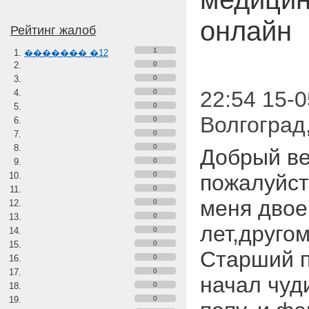
онлайн
Рейтинг жалоб
1
������� �12
0
0
22:54 15-0
0
0
Волгоград
0
0
0
Добрый ве
0
0
пожалуйст
0
меня двое
0
0
лет,другом
0
0
Старший п
0
0
начал чуд
0
0