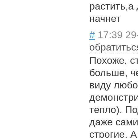
растить,а 
начнет
#
17:39 29
обратитьс
Похоже, с
больше, ч
виду любо
демонстри
тепло). П
даже сами
строгие. А