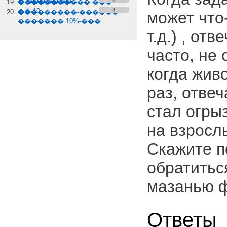
� �������
����������� ���
��-10
4
���������-������
может что
������� 10%-���
т.д.) , от
часто, не 
когда жив
раз, отвеч
стал огры
на взросл
Скажите п
обратитьс
мазанью 
Ответы