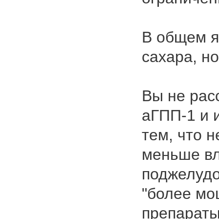
В общем я
сахара, но
Вы не рас
аГПП-1 и 
тем, что н
меньше в
поджелудо
"более м
препараты