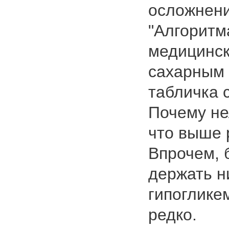
осложнени
"Алгоритм
медицинс
сахарным 
табличка 
Почему не
что выше 
Впрочем, 
держать н
гипоглике
редко.