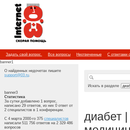
Internet
Скорая помощь
Задать свой вопрос.
Все вопросы
Неотвеченные
С ответами 
banner1
О найденных недочетах пишите
support@03.ru
.
Искать в разделе
banner3
Статистика
За сутки добавлено 1 вопрос,
написано 29 ответов, из них 0 ответ от
2 специалистов в 1 конференции.
диабет | 
С 4 марта 2000-го 375
специалистов
написали 511 756 ответов на 2 329 486
медицин
вопросов