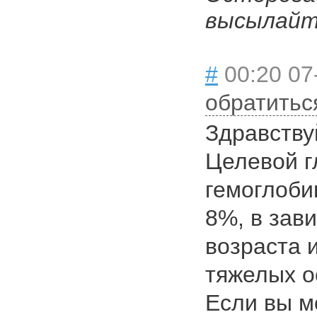
высылайте
#
00:20 07
обратитьс
Здравству
Целевой г
гемоглоби
8%, в зав
возраста 
тяжелых о
Если вы м