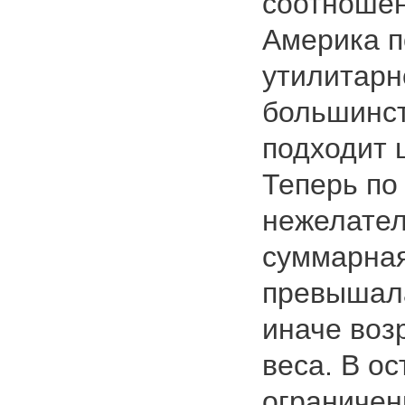
соотношен
Америка п
утилитарно
большинс
подходит 
Теперь по
нежелател
суммарная
превышала
иначе воз
веса. В о
ограничен