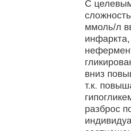
С целевым
сложность 
ммоль/л в
инфаркта, 
нефермен
гликирован
вниз повы
т.к. повыш
гипоглике
разброс п
индивидуа