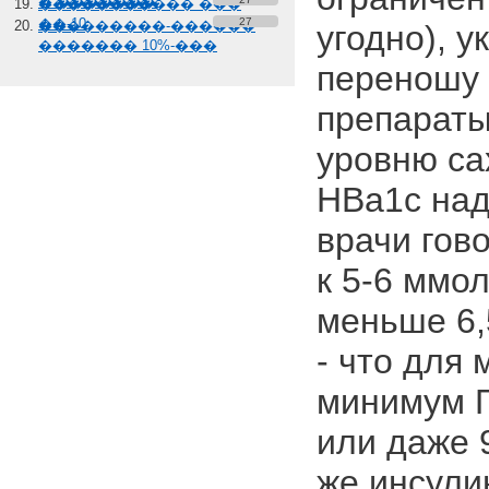
� �������
����������� ���
��-10
27
���������-������
угодно), 
������� 10%-���
переношу 
препараты
уровню са
HBa1c над
врачи гов
к 5-6 ммо
меньше 6,
- что для
минимум Г
или даже 
же инсули