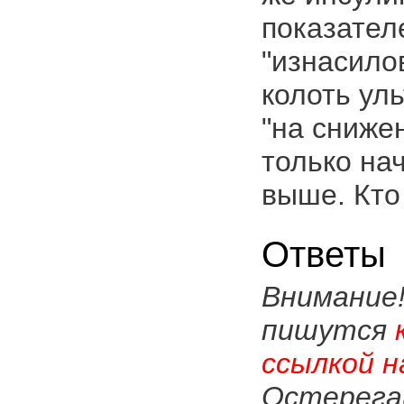
показателе
"изнасило
колоть ул
"на сниже
только на
выше. Кто
Ответы
Внимание
пишутся
ссылкой н
Остерега