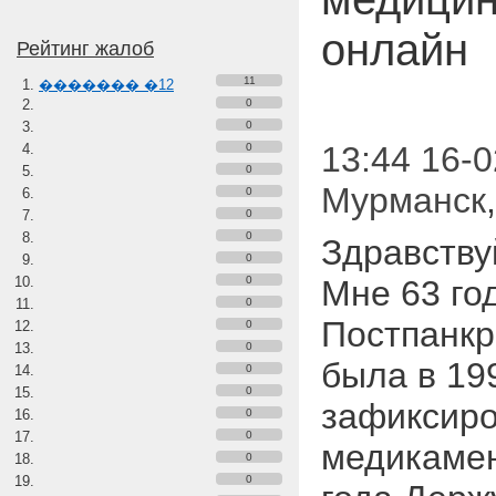
онлайн
Рейтинг жалоб
11
������� �12
0
0
13:44 16-0
0
0
Мурманск
0
0
0
Здравству
0
0
Мне 63 год
0
Постпанкр
0
0
была в 199
0
0
зафиксиро
0
0
медикамен
0
0