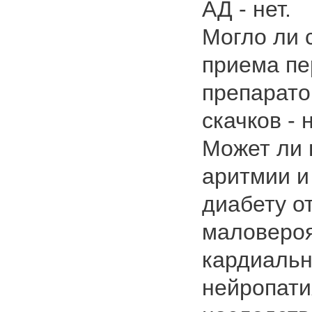
АД - нет.
Могло ли 
приема пе
препарато
скачков - н
Может ли 
аритмии и
диабету о
маловероя
кардиальн
нейропати