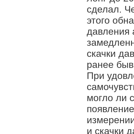
сделал. Ч
этого обн
давления 
замедленн
скачки дав
ранее быв
При удовл
самочувст
могло ли 
появлени
измерени
и скачки 