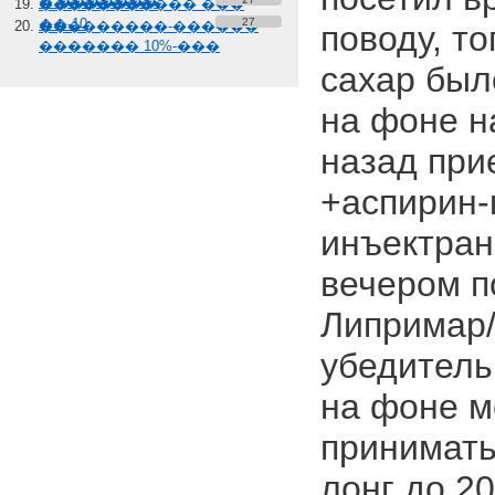
� �������
����������� ���
��-10
27
���������-������
поводу, т
������� 10%-���
сахар было
на фоне н
назад при
+аспирин-
инъектран
вечером п
Липримар/
убедитель
на фоне м
принимать
лонг до 20