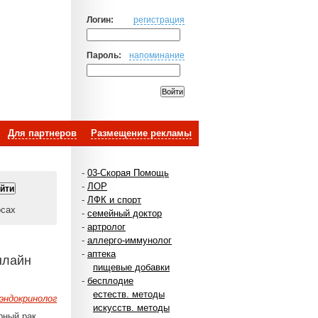
Логин:
регистрация
Пароль:
напоминание
Для партнеров
Размещение рекламы
-
03-Скорая Помощь
-
ЛОР
-
ЛФК и спорт
осах
-
семейный доктор
-
артролог
-
аллерго-иммунолог
-
аптека
нлайн
пищевые добавки
-
бесплодие
естеств. методы
эндокринолог
искусств. методы
рный рак