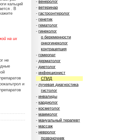
-
венеролог
оги кальций
-
ветеринар
ается . В
кажите
-
гастроэнтеролог
-
генетик
-
гематолог
-
гинеколог
о беременности
ой на их
онкогинеколог
контрацепция
-
гомеопат
рг не
-
дерматолог
идные
-
диетолог
зой
-
инфекционист
препаратов
СПИД
 рокальтрол и
-
лучевая диагностика
 препаратов
гистолог
-
инвалиды
-
кардиолог
-
косметолог
-
маммолог
-
мануальный терапевт
-
массаж
-
невролог
позвоночник