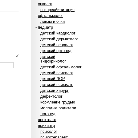
-
онколог
онкореабилитация
-
офтальмолог
линзы и очки
-
педиатр
детский кардиолог
детский дерматолог
детский невролог
детский ортопед
детский
эндокринолог
детский офтальмолог
детский психолог
детский ЛОР
детский психиатр
детский хирург
дефектолог
кормление грудью
молодые родители
логопед
-
проктолог
-
психиатр
психолог
психотерапевт