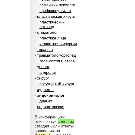
семейный психолог
профконсультант
-
пластический хирург
пластический
ортопед
-
стоматолог
пластика лица
челюстная хирургия
-
терапевт
-
травматолог-ортопед
голеностоп и стопа
-
уролог
андролог
-
хирург
сосудистый хирург
-
худеем...
-
эндокринолог
диабет
-
ординаторская
В конференциях
отмеченных
зеленым
сегодня были ответы
специалистов.