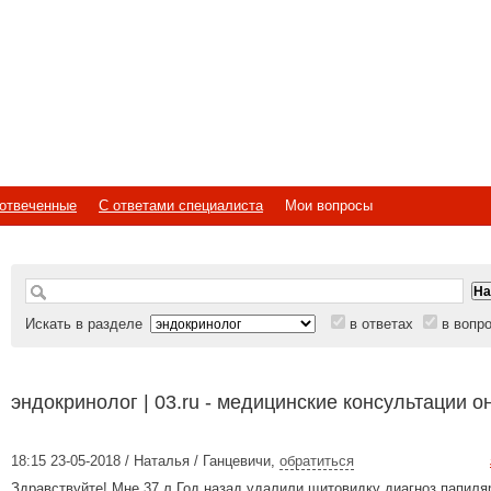
отвеченные
С ответами специалиста
Мои вопросы
Искать в разделе
в ответах
в вопр
эндокринолог | 03.ru - медицинские консультации о
18:15 23-05-2018 / Наталья / Ганцевичи
,
обратиться
Здравствуйте! Мне 37 л.Год назад удалили щитовидку диагноз папиля