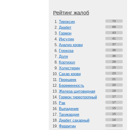
Рейтинг жалоб
Тироксин
73
Диабет
69
Гормон
43
Инсулин
41
Анализ крови
37
Глюкоза
36
Доля
36
Кортизол
29
Холестерин
25
Сахар крови
23
Перешеек
21
Беременность
20
Железа щитовидная
19
Гормон тиреотропный
17
Рак
17
Выпадение
15
Тахикардия
15
Диабет сахарный
14
Ферритин
14