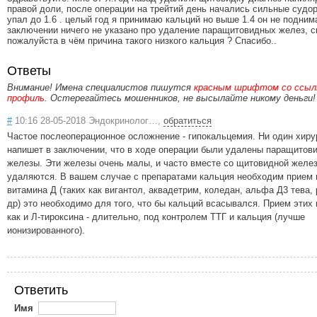
правой доли, после операции на трейтий день начались сильные судор
упал до 1.6 . целый год я принимаю кальций но выше 1.4 он не подним
заключении ничего не указано про удаление паращитовидных желез, с
пожалуйста в чём причина такого низкого кальция ? Спасибо..
Ответы
Внимание! Имена специалистов пишутся
красным шрифтом со ссылк
профиль
. Остерегайтесь мошенников, не высылайте никому деньги!
#
10:16 28-05-2018 Эндокринолог…,
обратиться
Частое послеоперационное осложнение - гипокальцемия. Ни один хиру
напишет в заключении, что в ходе операции были удалены паращитов
железы. Эти железы очень малы, и часто вместе со щитовидной желе
удаляются. В вашем случае с препаратами кальция необходим прием 
витамина Д (таких как вигантол, аквадетрим, коледан, альфа Д3 тева,
др) это необходимо для того, что бы кальций всасывался. Прием этих
как и Л-тироксина - длительно, под контролем ТТГ и кальция (лучше
ионизированного).
Ответить
Имя