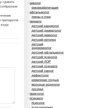
му сдавать
-
онколог
есообразным.
онкореабилитация
-
офтальмолог
течение
линзы и очки
м препаратов
-
педиатр
 когда
детский кардиолог
детский дерматолог
детский невролог
детский ортопед
детский
эндокринолог
детский офтальмолог
детский психолог
детский ЛОР
детский психиатр
детский хирург
дефектолог
кормление грудью
молодые родители
логопед
-
проктолог
-
психиатр
психолог
психотерапевт