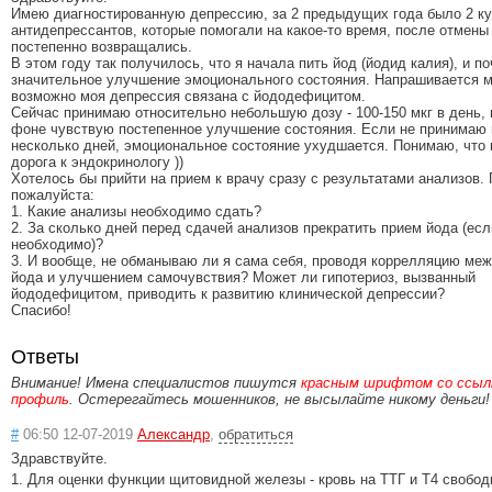
Имею диагностированную депрессию, за 2 предыдущих года было 2 к
антидепрессантов, которые помогали на какое-то время, после отмен
постепенно возвращались.
В этом году так получилось, что я начала пить йод (йодид калия), и п
значительное улучшение эмоционального состояния. Напрашивается м
возможно моя депрессия связана с йододефицитом.
Сейчас принимаю относительно небольшую дозу - 100-150 мкг в день, 
фоне чувствую постепенное улучшение состояния. Если не принимаю
несколько дней, эмоциональное состояние ухудшается. Понимаю, что
дорога к эндокринологу ))
Хотелось бы прийти на прием к врачу сразу с результатами анализов.
пожалуйста:
1. Какие анализы необходимо сдать?
2. За сколько дней перед сдачей анализов прекратить прием йода (есл
необходимо)?
3. И вообще, не обманываю ли я сама себя, проводя коррелляцию ме
йода и улучшением самочувствия? Может ли гипотериоз, вызванный
йододефицитом, приводить к развитию клинической депрессии?
Спасибо!
Ответы
Внимание! Имена специалистов пишутся
красным шрифтом со ссылк
профиль
. Остерегайтесь мошенников, не высылайте никому деньги!
#
06:50 12-07-2019
Александр
,
обратиться
Здравствуйте.
1. Для оценки функции щитовидной железы - кровь на ТТГ и Т4 свобод