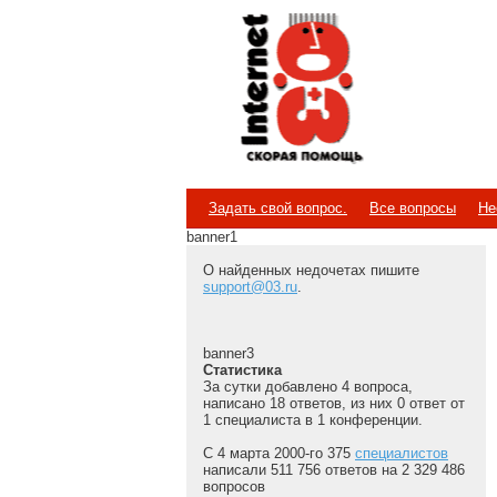
Internet
Скорая помощь
Задать свой вопрос.
Все вопросы
Не
banner1
О найденных недочетах пишите
support@03.ru
.
banner3
Статистика
За сутки добавлено 4 вопроса,
написано 18 ответов, из них 0 ответ от
1 специалиста в 1 конференции.
С 4 марта 2000-го 375
специалистов
написали 511 756 ответов на 2 329 486
вопросов