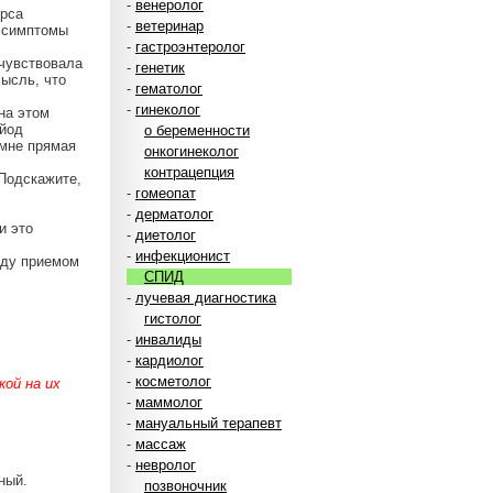
-
венеролог
урса
-
ветеринар
ы симптомы
-
гастроэнтеролог
очувствовала
-
генетик
ысль, что
-
гематолог
-
гинеколог
на этом
 йод
о беременности
 мне прямая
онкогинеколог
контрацепция
 Подскажите,
-
гомеопат
-
дерматолог
и это
-
диетолог
-
инфекционист
жду приемом
СПИД
-
лучевая диагностика
гистолог
-
инвалиды
-
кардиолог
-
косметолог
ой на их
-
маммолог
-
мануальный терапевт
-
массаж
-
невролог
ный.
позвоночник