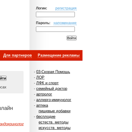
Логин:
регистрация
Пароль:
напоминание
Для партнеров
Размещение рекламы
-
03-Скорая Помощь
-
ЛОР
-
ЛФК и спорт
осах
-
семейный доктор
-
артролог
-
аллерго-иммунолог
-
аптека
нлайн
пищевые добавки
-
бесплодие
естеств. методы
эндокринолог
искусств. методы