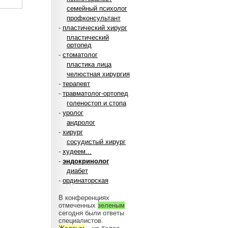
семейный психолог
профконсультант
-
пластический хирург
пластический
ортопед
-
стоматолог
пластика лица
челюстная хирургия
-
терапевт
-
травматолог-ортопед
голеностоп и стопа
-
уролог
андролог
-
хирург
сосудистый хирург
-
худеем...
-
эндокринолог
диабет
-
ординаторская
В конференциях
отмеченных
зеленым
сегодня были ответы
специалистов.