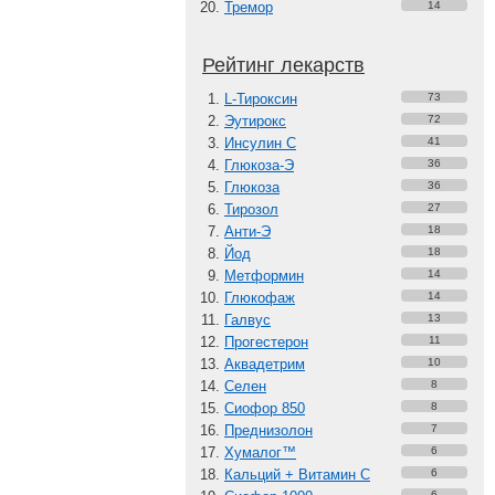
Тремор
14
Рейтинг лекарств
L-Тироксин
73
Эутирокс
72
Инсулин С
41
Глюкоза-Э
36
Глюкоза
36
Тирозол
27
Анти-Э
18
Йод
18
Метформин
14
Глюкофаж
14
Галвус
13
Прогестерон
11
Аквадетрим
10
Селен
8
Сиофор 850
8
Преднизолон
7
Хумалог™
6
Кальций + Витамин C
6
6