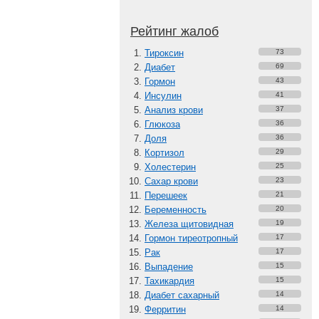
Рейтинг жалоб
Тироксин
73
Диабет
69
Гормон
43
Инсулин
41
Анализ крови
37
Глюкоза
36
Доля
36
Кортизол
29
Холестерин
25
Сахар крови
23
Перешеек
21
Беременность
20
Железа щитовидная
19
Гормон тиреотропный
17
Рак
17
Выпадение
15
Тахикардия
15
Диабет сахарный
14
Ферритин
14