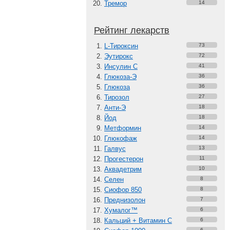
Тремор
14
Рейтинг лекарств
L-Тироксин
73
Эутирокс
72
Инсулин С
41
Глюкоза-Э
36
Глюкоза
36
Тирозол
27
Анти-Э
18
Йод
18
Метформин
14
Глюкофаж
14
Галвус
13
Прогестерон
11
Аквадетрим
10
Селен
8
Сиофор 850
8
Преднизолон
7
Хумалог™
6
Кальций + Витамин C
6
6