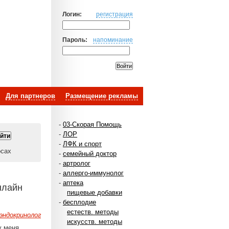
Логин:
регистрация
Пароль:
напоминание
Для партнеров
Размещение рекламы
-
03-Скорая Помощь
-
ЛОР
-
ЛФК и спорт
осах
-
семейный доктор
-
артролог
-
аллерго-иммунолог
-
аптека
нлайн
пищевые добавки
-
бесплодие
естеств. методы
эндокринолог
искусств. методы
у меня