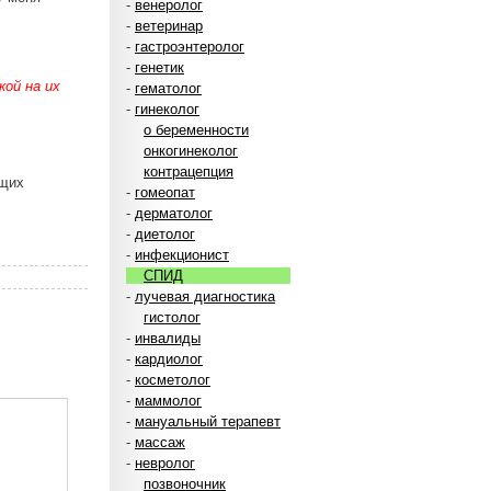
-
венеролог
-
ветеринар
-
гастроэнтеролог
-
генетик
ой на их
-
гематолог
-
гинеколог
о беременности
онкогинеколог
контрацепция
ющих
-
гомеопат
-
дерматолог
-
диетолог
-
инфекционист
СПИД
-
лучевая диагностика
гистолог
-
инвалиды
-
кардиолог
-
косметолог
-
маммолог
-
мануальный терапевт
-
массаж
-
невролог
позвоночник