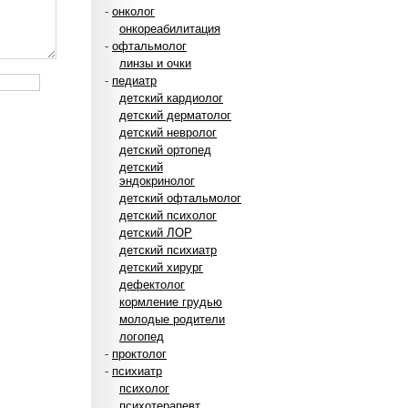
-
онколог
онкореабилитация
-
офтальмолог
линзы и очки
-
педиатр
детский кардиолог
детский дерматолог
детский невролог
детский ортопед
детский
эндокринолог
детский офтальмолог
детский психолог
детский ЛОР
детский психиатр
детский хирург
дефектолог
кормление грудью
молодые родители
логопед
-
проктолог
-
психиатр
психолог
психотерапевт