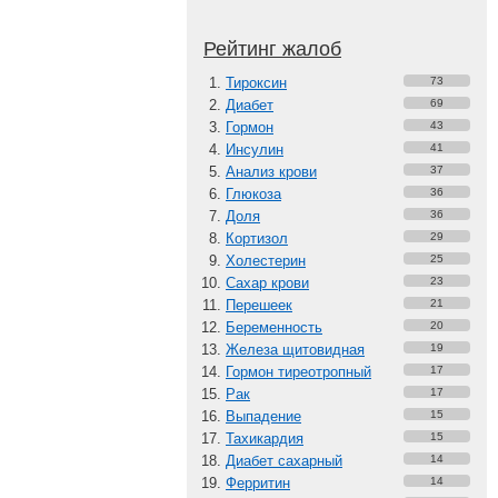
Рейтинг жалоб
Тироксин
73
Диабет
69
Гормон
43
Инсулин
41
Анализ крови
37
Глюкоза
36
Доля
36
Кортизол
29
Холестерин
25
Сахар крови
23
Перешеек
21
Беременность
20
Железа щитовидная
19
Гормон тиреотропный
17
Рак
17
Выпадение
15
Тахикардия
15
Диабет сахарный
14
Ферритин
14