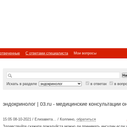
отвеченные
С ответами специалиста
Мои вопросы
Искать в разделе
в ответах
в вопр
эндокринолог | 03.ru - медицинские консультации о
15:05 08-10-2021 / Елизавета… / Колпино
,
обратиться
Здравствуйте скажите пожалуйста можно ли принимать инсулин если 