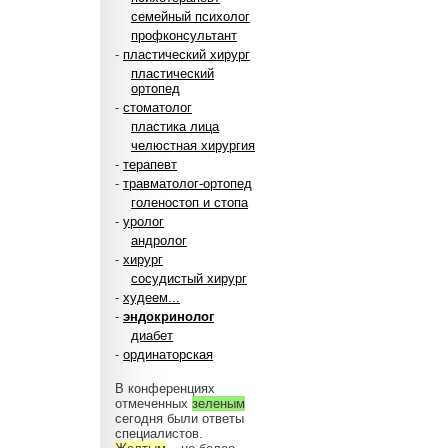
семейный психолог
профконсультант
-
пластический хирург
пластический
ортопед
-
стоматолог
пластика лица
челюстная хирургия
-
терапевт
-
травматолог-ортопед
голеностоп и стопа
-
уролог
андролог
-
хирург
сосудистый хирург
-
худеем...
-
эндокринолог
диабет
-
ординаторская
В конференциях
отмеченных
зеленым
сегодня были ответы
специалистов.