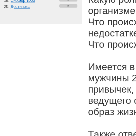
Сиофор 1000
Достинекс
6
организме
Что проис
недостатк
Что проис
Имеется в
мужчины 2
привычек,
ведущего 
образ жиз
Также отв