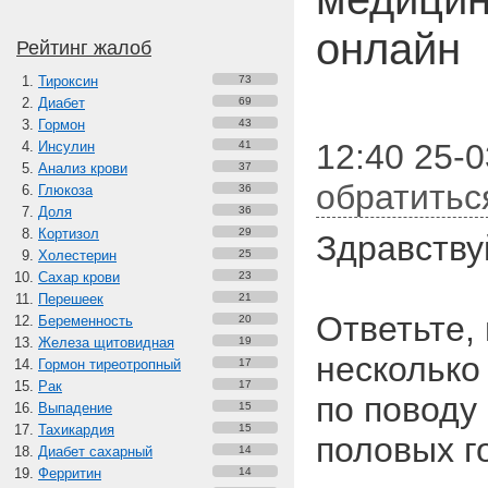
онлайн
Рейтинг жалоб
Тироксин
73
Диабет
69
Гормон
43
12:40 25-0
Инсулин
41
Анализ крови
37
обратитьс
Глюкоза
36
Доля
36
Кортизол
29
Здравству
Холестерин
25
Сахар крови
23
Перешеек
21
Ответьте,
Беременность
20
Железа щитовидная
19
несколько
Гормон тиреотропный
17
Рак
17
по поводу
Выпадение
15
Тахикардия
15
половых г
Диабет сахарный
14
Ферритин
14