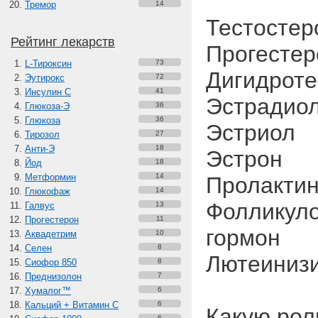
Тремор
14
Тестостер
Рейтинг лекарств
Прогестер
L-Тироксин
73
Дигидроте
Эутирокс
72
Инсулин С
41
Эстрадио
Глюкоза-Э
36
Глюкоза
36
Эстриол
Тирозол
27
Анти-Э
18
Эстрон
Йод
18
Метформин
14
Пролакти
Глюкофаж
14
Фолликул
Галвус
13
Прогестерон
11
гормон
Аквадетрим
10
Селен
8
Лютеиниз
Сиофор 850
8
Преднизолон
7
Хумалог™
6
Кальций + Витамин C
6
Какую рол
6