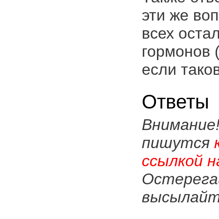
эти же во
всех оста
гормонов 
если тако
Ответы
Внимание
пишутся
ссылкой н
Остерега
высылайте