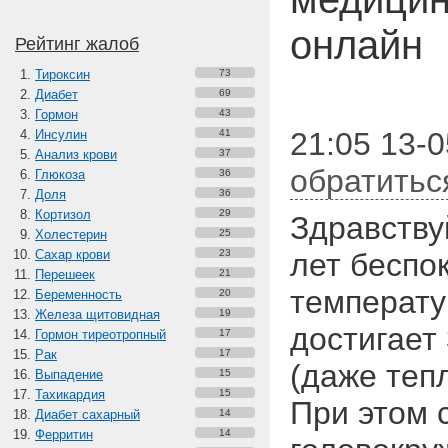
онлайн
Рейтинг жалоб
Тироксин
73
Диабет
69
Гормон
43
21:05 13-
Инсулин
41
Анализ крови
37
обратитьс
Глюкоза
36
Доля
36
Кортизол
29
Здравству
Холестерин
25
Сахар крови
23
лет беспо
Перешеек
21
температу
Беременность
20
Железа щитовидная
19
достигает 
Гормон тиреотропный
17
Рак
17
(даже теп
Выпадение
15
Тахикардия
15
При этом 
Диабет сахарный
14
Ферритин
14