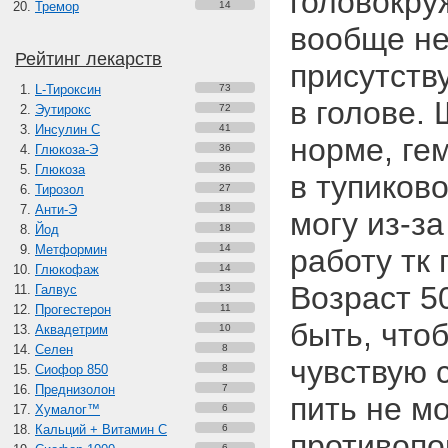
головокру
Тремор
14
вообще не
Рейтинг лекарств
присутств
L-Тироксин
73
в голове.
Эутирокс
72
Инсулин С
41
норме, ге
Глюкоза-Э
36
Глюкоза
36
в тупиков
Тирозол
27
Анти-Э
18
могу из-за
Йод
18
Метформин
14
работу тк
Глюкофаж
14
Возраст 5
Галвус
13
Прогестерон
11
быть, что
Аквадетрим
10
Селен
8
чувствую 
Сиофор 850
8
Преднизолон
7
пить не мо
Хумалог™
6
Кальций + Витамин C
6
противопо
6