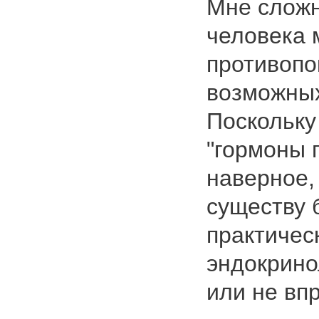
Мне сложн
человека 
противопо
возможных
Поскольку
"гормоны п
наверное,
существу 
практическ
эндокрино
или не вп