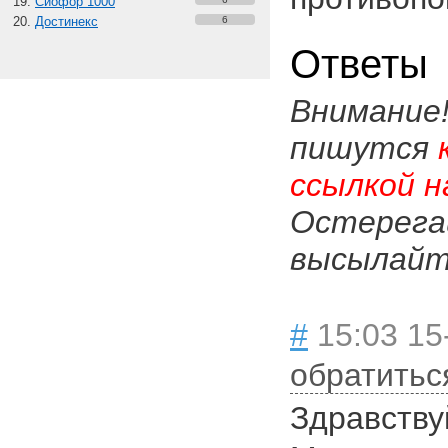
Сиофор 1000
Достинекс
6
Ответы
Внимание
пишутся
ссылкой н
Остерега
высылайте
#
15:03 15
обратитьс
Здравству