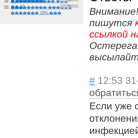
� �������
����������� ���
��-10
71
���������-������
Внимание
������� 10%-���
пишутся
ссылкой н
Остерега
высылайте
#
12:53 31
обратитьс
Если уже 
отклонени
инфекцией