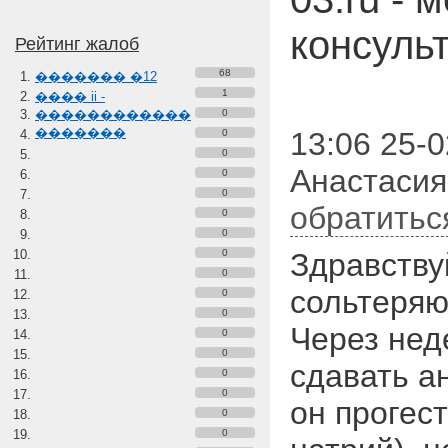
консуль
Рейтинг жалоб
68
������� �12
1
���� ii -
������������
0
�������
13:06 25-0
0
0
Анастасия
0
0
обратитьс
0
0
0
Здравству
0
сольтеряю
0
0
Через нед
0
0
сдавать а
0
0
он прогест
0
0