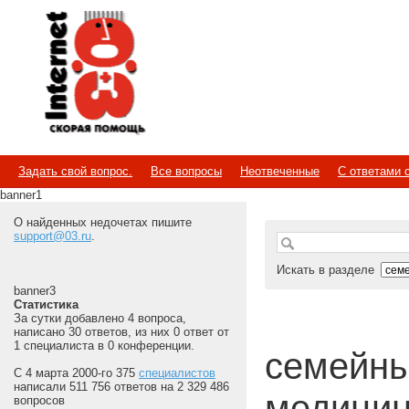
Internet
Скорая помощь
Задать свой вопрос.
Все вопросы
Неотвеченные
С ответами 
banner1
О найденных недочетах пишите
support@03.ru
.
Искать в разделе
banner3
Статистика
За сутки добавлено 4 вопроса,
написано 30 ответов, из них 0 ответ от
1 специалиста в 0 конференции.
семейный
С 4 марта 2000-го 375
специалистов
написали 511 756 ответов на 2 329 486
медицин
вопросов