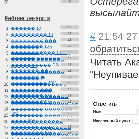
Остерега
0
высылайте
Рейтинг лекарств
18
������ 10
#
21:54 27
18
��������� 10
18
�������� ���
обратитьс
�������� 10%
18
�������
����������� 10% �
18
������� 10
������ �������
18
Читать Ак
������ �������
���������� (10-
18
����� 10
������� ��
18
"Неупивае
������ �������
������� �
18
������� 10
��������� 10%
18
��������������
������� ���
18
����������
�������� 10%
������� ���
18
������� �������
�������� 10%
������� 10%
18
��������� ����� 10%
Ответить
18
�������� �������
Имя
10%
18
�������� �������
���� 10%
18
Населенный пункт
�������������
������� ���
18
���������������
�������� 10%
��� �������� 10%
18
������� ������� 10%
18