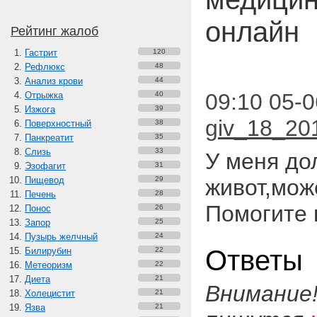
онлайн
Рейтинг жалоб
Гастрит
120
Рефлюкс
48
Анализ крови
44
09:10 05-0
Отрыжка
40
Изжога
39
giv_18_20
Поверхностный
38
Панкреатит
35
Слизь
33
У меня до
Эзофагит
31
Пищевод
29
живот,мож
Печень
28
Помогите 
Понос
26
Запор
25
Пузырь желчный
24
Ответы
Билирубин
22
Метеоризм
22
Диета
21
Внимание
Холецистит
21
Язва
21