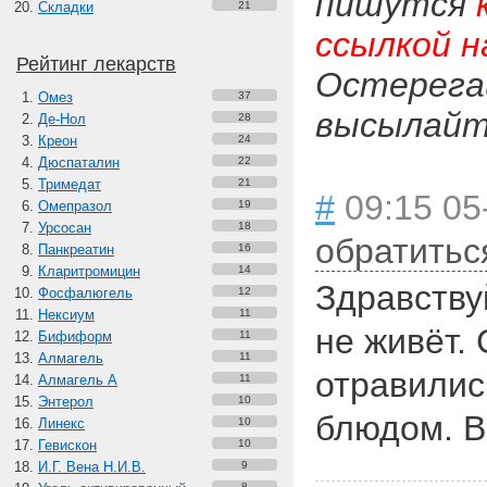
пишутся
Складки
21
ссылкой н
Рейтинг лекарств
Остерега
Омез
37
высылайте
Де-Нол
28
Креон
24
Дюспаталин
22
Тримедат
21
#
09:15 05
Омепразол
19
Урсосан
18
обратитьс
Панкреатин
16
Кларитромицин
14
Здравству
Фосфалюгель
12
Нексиум
11
не живёт.
Бифиформ
11
Алмагель
11
отравилис
Алмагель А
11
Энтерол
10
блюдом. В
Линекс
10
Гевискон
10
И.Г. Вена Н.И.В.
9
8