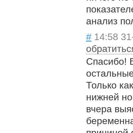
показател
анализ по
#
14:58 31
обратитьс
Спасибо! 
остальные
Только ка
нижней нор
вчера выя
беременна
причиной 