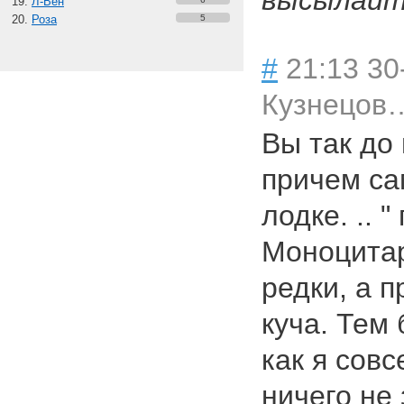
высылайте
Л-Вен
Роза
5
#
21:13 30
Кузнецов
Вы так до
причем са
лодке. .. 
Моноцита
редки, а 
куча. Тем 
как я сов
ничего не