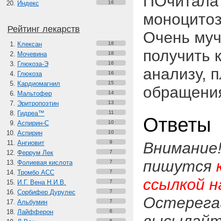
ПОчитала 
Индекс
16
моноцитоз
Рейтинг лекарств
Очень муч
Клексан
18
получить 
Мочевина
18
Глюкоза-Э
16
анализу, п
Глюкоза
16
Кардиомагнил
15
обращения
Мальтофер
14
Эритропоэтин
13
Гидреа™
11
Ответы
Аспирин-C
10
Аспирин
10
Ангиовит
9
Внимание
Феррум Лек
7
пишутся
Фолиевая кислота
7
Тромбо АСС
7
ссылкой н
И.Г. Вена Н.И.В.
7
Сорбифер Дурулес
7
Остерега
Альбумин
7
Лайфферон
6
6