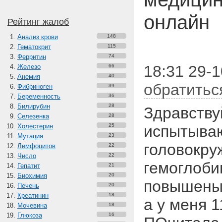
онлайн
Рейтинг жалоб
Анализ крови
148
Гематокрит
115
Ферритин
74
18:31 29-1
Железо
66
Анемия
40
обратитьс
Фибриноген
39
Беременность
36
Билирубин
28
Здравству
Селезенка
28
Холестерин
25
испытываю
Мутация
23
головокру
Лимфоцитов
22
Число
22
гемоглоби
Гепатит
21
Биохимия
20
повышены 
Печень
20
Креатинин
18
а у меня 1
Мочевина
18
Глюкоза
16