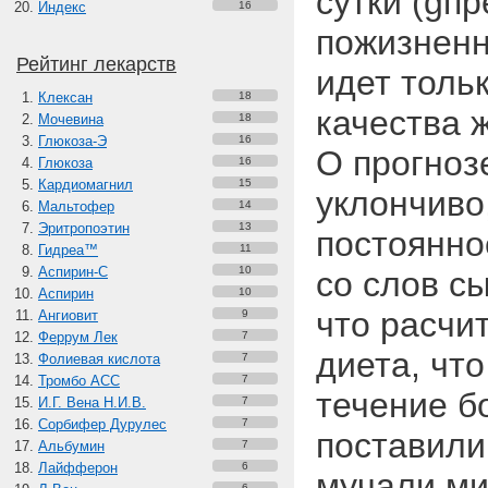
сутки (gп
Индекс
16
пожизненн
Рейтинг лекарств
идет толь
Клексан
18
качества ж
Мочевина
18
Глюкоза-Э
16
О прогноз
Глюкоза
16
Кардиомагнил
15
уклончиво
Мальтофер
14
Эритропоэтин
13
постоянно
Гидреа™
11
Аспирин-C
10
со слов сы
Аспирин
10
что расчи
Ангиовит
9
Феррум Лек
7
диета, чт
Фолиевая кислота
7
Тромбо АСС
7
течение б
И.Г. Вена Н.И.В.
7
Сорбифер Дурулес
7
поставили
Альбумин
7
Лайфферон
6
мучали ми
6