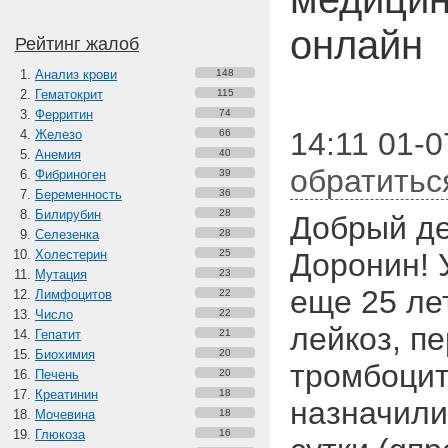
онлайн
Рейтинг жалоб
Анализ крови
148
Гематокрит
115
Ферритин
74
14:11 01-0
Железо
66
Анемия
40
обратитьс
Фибриноген
39
Беременность
36
Билирубин
28
Добрый де
Селезенка
28
Холестерин
25
Доронин! 
Мутация
23
еще 25 ле
Лимфоцитов
22
Число
22
лейкоз, п
Гепатит
21
Биохимия
20
тромбоцит
Печень
20
Креатинин
18
назначили
Мочевина
18
Глюкоза
16