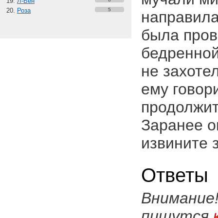
Л-Вен
Роза
5
направила
была пров
бедренной
не захотел
ему говор
продолжит
Заранее о
извините 
Ответы
Внимание
пишутся