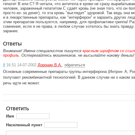
гепатит В или С? Я читала, что антитела в крови не сразу вырабатыва
человек, зараженный гепатитом С сдаёт кровь (не зная того, что он бо
просто из- за денег), то эта кровь "выглядит" здоровой. Так ведь она 
и в лекарственные препараты, как "интерферон" и заразить других лю
этим препаратом пользуются, например, для профилактики гриппа! Ра
сомнения, если я не права, в любом случае хотелось бы знать правду
заранее.
Ответы
Внимание! Имена специалистов пишутся
красным шрифтом со ссылк
профиль
. Остерегайтесь мошенников, не высылайте никому деньги!
#
16:51 14-07-2002
Доронин В.А.
,
обратиться
Основные современные препараты группы интерферона (Интрон- А, Ро
получают рекомбинантной технологией. В данном случае ни о каком з
речь идти не может.
Ответить
Имя
Населенный пункт