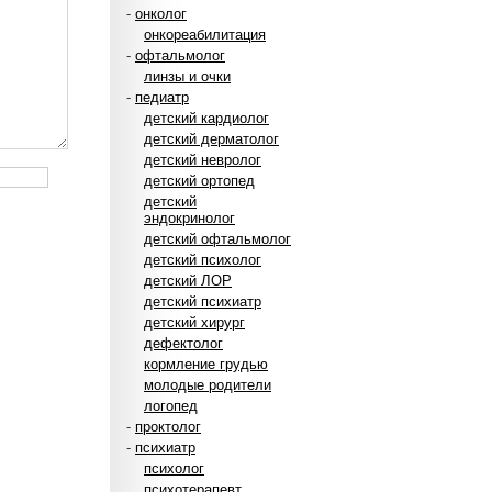
-
онколог
онкореабилитация
-
офтальмолог
линзы и очки
-
педиатр
детский кардиолог
детский дерматолог
детский невролог
детский ортопед
детский
эндокринолог
детский офтальмолог
детский психолог
детский ЛОР
детский психиатр
детский хирург
дефектолог
кормление грудью
молодые родители
логопед
-
проктолог
-
психиатр
психолог
психотерапевт