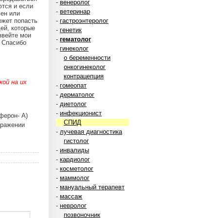
-
венеролог
ются и если
-
ветеринар
лен или
может попасть
-
гастроэнтеролог
дей, которые
-
генетик
звейте мои
-
гематолог
. Спасибо
-
гинеколог
о беременности
онкогинеколог
контрацепция
ой на их
-
гомеопат
-
дерматолог
-
диетолог
-
инфекционист
ферон- А)
СПИД
аражении
-
лучевая диагностика
гистолог
-
инвалиды
-
кардиолог
-
косметолог
-
маммолог
-
мануальный терапевт
-
массаж
-
невролог
позвоночник