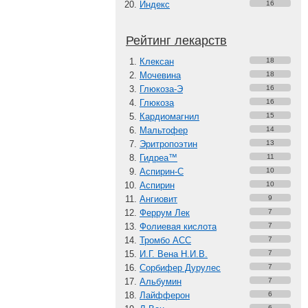
Индекс
16
Рейтинг лекарств
Клексан
18
Мочевина
18
Глюкоза-Э
16
Глюкоза
16
Кардиомагнил
15
Мальтофер
14
Эритропоэтин
13
Гидреа™
11
Аспирин-C
10
Аспирин
10
Ангиовит
9
Феррум Лек
7
Фолиевая кислота
7
Тромбо АСС
7
И.Г. Вена Н.И.В.
7
Сорбифер Дурулес
7
Альбумин
7
Лайфферон
6
6