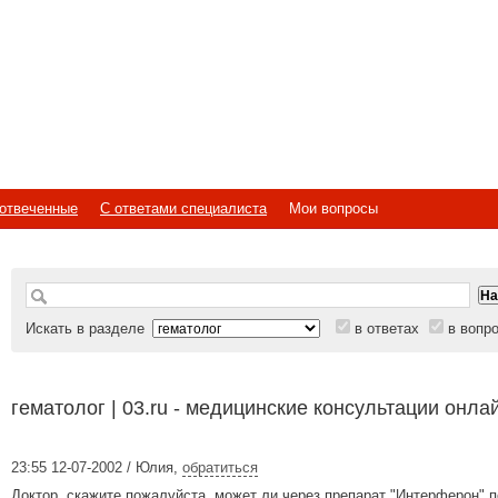
отвеченные
С ответами специалиста
Мои вопросы
Искать в разделе
в ответах
в вопр
гематолог | 03.ru - медицинские консультации онла
23:55 12-07-2002 / Юлия
,
обратиться
Доктор, скажите пожалуйста, может ли через препарат "Интерферон" 