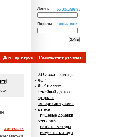
Логин:
регистрация
Пароль:
напоминание
Для партнеров
Размещение рекламы
-
03-Скорая Помощь
-
ЛОР
-
ЛФК и спорт
осах
-
семейный доктор
-
артролог
-
аллерго-иммунолог
-
аптека
йн
пищевые добавки
-
бесплодие
естеств. методы
гематолог
искусств. методы
передаваться