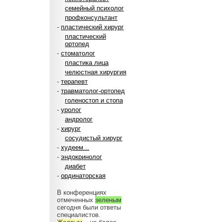
семейный психолог
профконсультант
-
пластический хирург
пластический
ортопед
-
стоматолог
пластика лица
челюстная хирургия
-
терапевт
-
травматолог-ортопед
голеностоп и стопа
-
уролог
андролог
-
хирург
сосудистый хирург
-
худеем...
-
эндокринолог
диабет
-
ординаторская
В конференциях
отмеченных
зеленым
сегодня были ответы
специалистов.