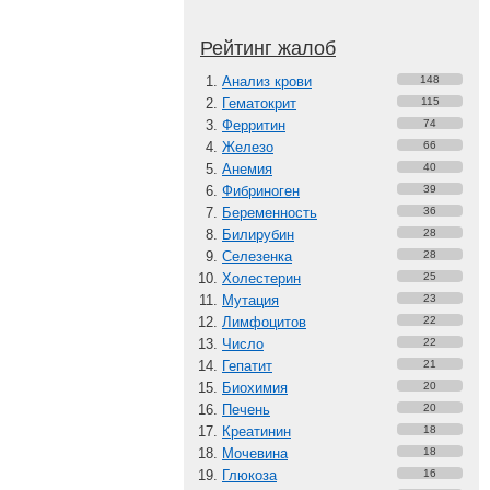
Рейтинг жалоб
Анализ крови
148
Гематокрит
115
Ферритин
74
Железо
66
Анемия
40
Фибриноген
39
Беременность
36
Билирубин
28
Селезенка
28
Холестерин
25
Мутация
23
Лимфоцитов
22
Число
22
Гепатит
21
Биохимия
20
Печень
20
Креатинин
18
Мочевина
18
Глюкоза
16