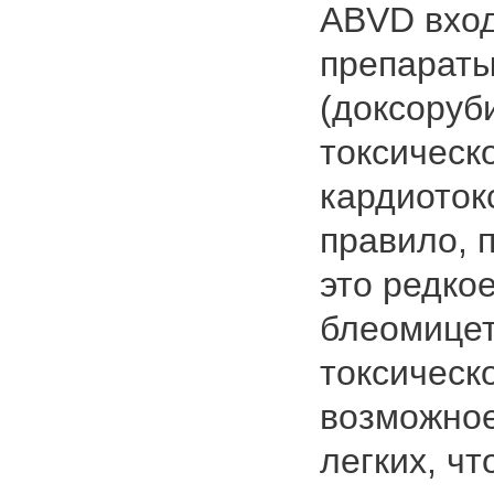
АВVD вхо
препараты
(доксоруб
токсическ
кардиоток
правило, 
это редко
блеомицет
токсическ
возможное
легких, чт