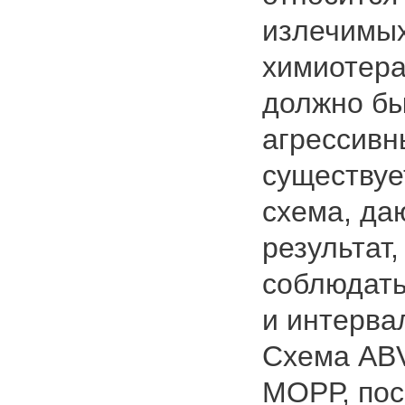
излечимых
химиотера
должно бы
агрессивны
существуе
схема, д
результат
соблюдать
и интерва
Схема АВ
МОРР, пос