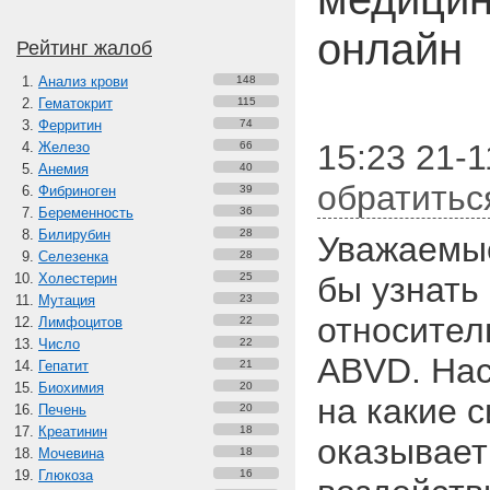
онлайн
Рейтинг жалоб
Анализ крови
148
Гематокрит
115
Ферритин
74
15:23 21-
Железо
66
Анемия
40
обратитьс
Фибриноген
39
Беременность
36
Билирубин
28
Уважаемые
Селезенка
28
Холестерин
25
бы узнать
Мутация
23
относител
Лимфоцитов
22
Число
22
ABVD. Нас
Гепатит
21
Биохимия
20
на какие 
Печень
20
Креатинин
18
оказывает
Мочевина
18
Глюкоза
16