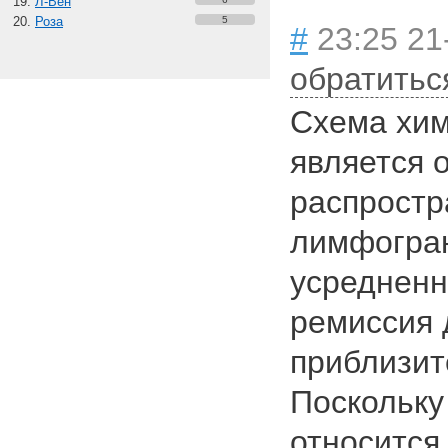
Л-Вен
Роза
5
#
23:25 21
обратитьс
Схема хи
является 
распростр
лимфогран
усредненн
ремиссия 
приблизит
Поскольку
относится