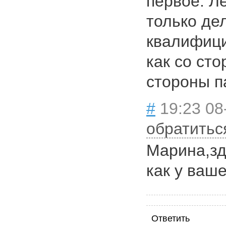
первое. Л
только де
квалифици
как со сто
стороны п
#
19:23 08
обратитьс
Марина,зд
как у ваш
Ответить