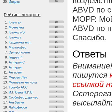
воздейств
Индекс
16
ABVD по с
Рейтинг лекарств
МОРР. Мой
Клексан
18
ABVD по п
Мочевина
18
Глюкоза-Э
16
Спасибо.
Глюкоза
16
Кардиомагнил
15
Мальтофер
14
Ответы
Эритропоэтин
13
Гидреа™
11
Аспирин-C
10
Внимание
Аспирин
10
Ангиовит
9
пишутся
Феррум Лек
7
ссылкой н
Фолиевая кислота
7
Тромбо АСС
7
Остерега
И.Г. Вена Н.И.В.
7
Сорбифер Дурулес
7
высылайте
Альбумин
7
Лайфферон
6
6