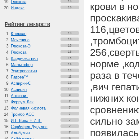
Глюкоза
16
крови в но
Индекс
16
проскакив
Рейтинг лекарств
116,цвето
Клексан
18
,тромбоци
Мочевина
18
Глюкоза-Э
16
256,сверт
Глюкоза
16
Кардиомагнил
15
норме ,ко
Мальтофер
14
Эритропоэтин
13
раза в те
Гидреа™
11
Аспирин-C
10
,вич гепат
Аспирин
10
нижних ко
Ангиовит
9
Феррум Лек
7
сровнению
Фолиевая кислота
7
Тромбо АСС
7
сильно за
И.Г. Вена Н.И.В.
7
Сорбифер Дурулес
7
появилась
Альбумин
7
6