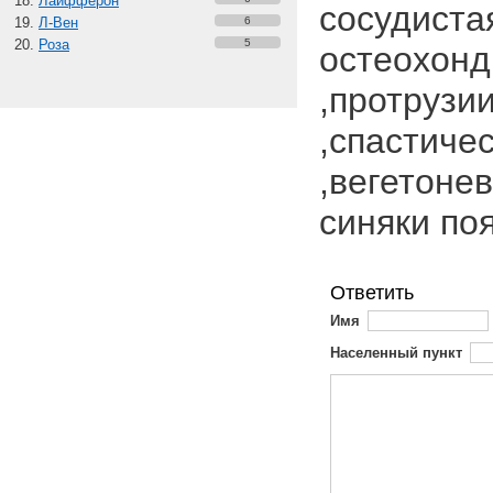
Лайфферон
сосудиста
Л-Вен
6
Роза
5
остеохонд
,протрузи
,спастиче
,вегетоне
синяки по
Ответить
Имя
Населенный пункт