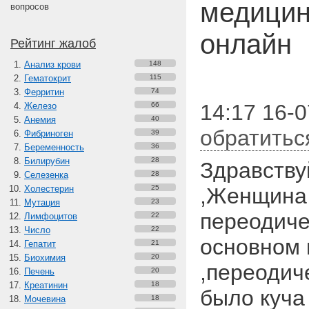
медицин
вопросов
онлайн
Рейтинг жалоб
Анализ крови
148
Гематокрит
115
Ферритин
74
14:17 16-
Железо
66
Анемия
40
обратитьс
Фибриноген
39
Беременность
36
Билирубин
28
Здравству
Селезенка
28
Холестерин
25
,Женщина 
Мутация
23
переодиче
Лимфоцитов
22
Число
22
основном 
Гепатит
21
Биохимия
20
,переодич
Печень
20
Креатинин
18
было куча 
Мочевина
18