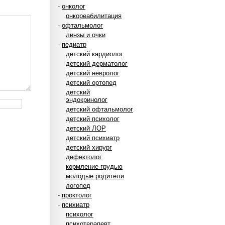
-
онколог
онкореабилитация
-
офтальмолог
линзы и очки
-
педиатр
детский кардиолог
детский дерматолог
детский невролог
детский ортопед
детский
эндокринолог
детский офтальмолог
детский психолог
детский ЛОР
детский психиатр
детский хирург
дефектолог
кормление грудью
молодые родители
логопед
-
проктолог
-
психиатр
психолог
психотерапевт