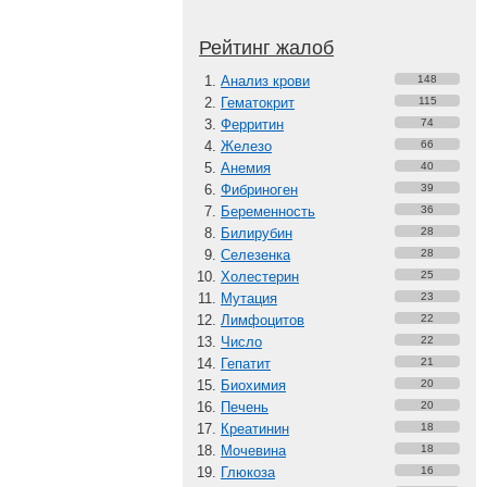
Рейтинг жалоб
Анализ крови
148
Гематокрит
115
Ферритин
74
Железо
66
Анемия
40
Фибриноген
39
Беременность
36
Билирубин
28
Селезенка
28
Холестерин
25
Мутация
23
Лимфоцитов
22
Число
22
Гепатит
21
Биохимия
20
Печень
20
Креатинин
18
Мочевина
18
Глюкоза
16