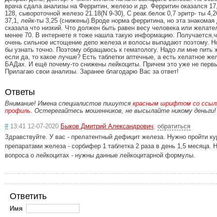
врача сдала анализы на Ферритин, железо и др. Ферритин оказался 17
128, сывороточной железо 21.18(N 9-30), C реак.белок 0,7 эритр- ты 4,
37,1, лейк-ты 3,25 (снижены).Вроде норма ферритина, но эта знакомая
сказала что низкий. Что должен быть равен весу человека или желате
менее 70. В интернете я тоже нашла такую информацию. Получается,ч
очень сильное истощение депо железа и волосы выпадают поэтому. Н
бы узнать точно. Поэтому обращаюсь к гематологу. Надо ли мне пить 
если да, то какое лучше? Есть таблетки аптечные, а есть хелатное же
БАДах. И ещё почему-то снижены лейкоциты. Причем это уже не первы
Прилагаю свои анализы. Заранее благодарю Вас за ответ!
Ответы
Внимание! Имена специалистов пишутся
красным шрифтом со ссылк
профиль
. Остерегайтесь мошенников, не высылайте никому деньги!
#
13:41 12-07-2020
Быков Дмитрий Александрович
,
обратиться
Здравствуйте. У вас - прелатентный дефицит железа. Нужно пройти ку
препаратами железа - сорбифер 1 таблетка 2 раза в день 1,5 месяца. 
вопроса о лейкоцитах - нужны данные лейкоцитарной формулы.
Ответить
Имя