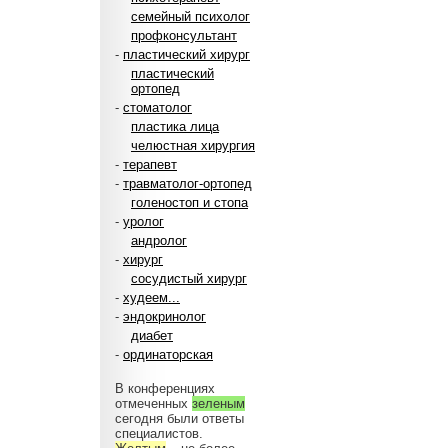
семейный психолог
профконсультант
-
пластический хирург
пластический
ортопед
-
стоматолог
пластика лица
челюстная хирургия
-
терапевт
-
травматолог-ортопед
голеностоп и стопа
-
уролог
андролог
-
хирург
сосудистый хирург
-
худеем...
-
эндокринолог
диабет
-
ординаторская
В конференциях
отмеченных
зеленым
сегодня были ответы
специалистов.