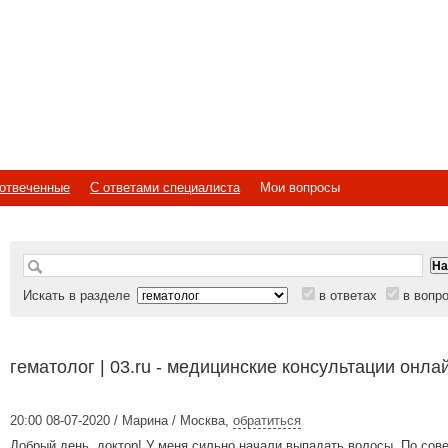
отвеченные
С ответами специалиста
Мои вопросы
Искать в разделе
в ответах
в вопр
гематолог | 03.ru - медицинские консультации онла
20:00 08-07-2020 / Марина / Москва
,
обратиться
Добрый день, доктор! У меня сильно начали выпадать волосы. По сове