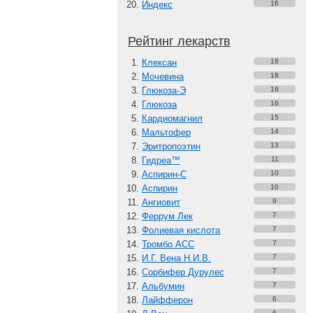
Индекс
16
Рейтинг лекарств
Клексан
18
Мочевина
18
Глюкоза-Э
16
Глюкоза
16
Кардиомагнил
15
Мальтофер
14
Эритропоэтин
13
Гидреа™
11
Аспирин-C
10
Аспирин
10
Ангиовит
9
Феррум Лек
7
Фолиевая кислота
7
Тромбо АСС
7
И.Г. Вена Н.И.В.
7
Сорбифер Дурулес
7
Альбумин
7
Лайфферон
6
6