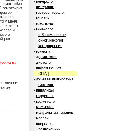
-
венеролог
, гемоглобин
-
ветеринар
26,гематокрит
 доктор
-
гастроэнтеролог
льно не
-
генетик
то у меня
-
гематолог
о я хотела
-
гинеколог
железо и
лезо в
о беременности
й раз.
онкогинеколог
контрацепция
-
гомеопат
-
дерматолог
ой на их
-
диетолог
-
инфекционист
СПИД
-
лучевая диагностика
рс лечения
гистолог
Насчет
-
инвалиды
-
кардиолог
-
косметолог
-
маммолог
-
мануальный терапевт
-
массаж
-
невролог
позвоночник