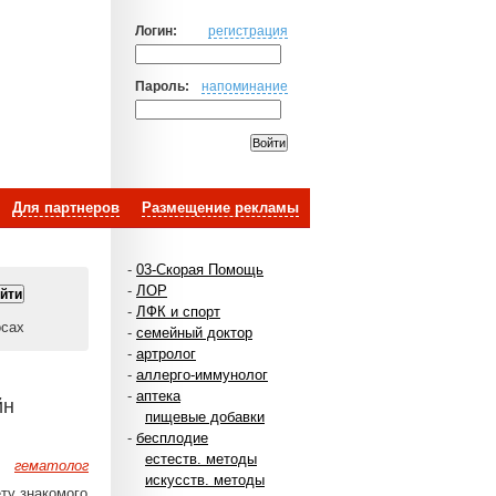
Логин:
регистрация
Пароль:
напоминание
Для партнеров
Размещение рекламы
-
03-Скорая Помощь
-
ЛОР
-
ЛФК и спорт
осах
-
семейный доктор
-
артролог
-
аллерго-иммунолог
-
аптека
йн
пищевые добавки
-
бесплодие
естеств. методы
гематолог
искусств. методы
ту знакомого