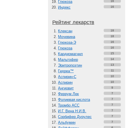
Глюкоза
16
Индекс
16
Рейтинг лекарств
Клексан
18
Мочевина
18
Глюкоза-Э
16
Глюкоза
16
Кардиомагнил
15
Мальтофер
14
Эритропоэтин
13
Гидреа™
11
Аспирин-C
10
Аспирин
10
Ангиовит
9
Феррум Лек
7
Фолиевая кислота
7
Тромбо АСС
7
И.Г. Вена Н.И.В.
7
Сорбифер Дурулес
7
Альбумин
7
6