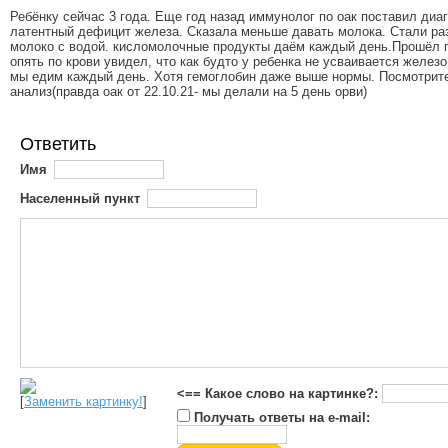
Ребёнку сейчас 3 года. Еще год назад иммунолог по оак поставил диа
латентный дефицит железа. Сказала меньше давать молока. Стали ра
молоко с водой. кисломолочные продукты даём каждый день.Прошёл г
опять по крови увидел, что как будто у ребенка не усваивается железо
мы едим каждый день. Хотя гемоглобин даже выше нормы. Посмотрит
анализ(правда оак от 22.10.21- мы делали на 5 день орви)
Ответить
Имя
Населенный пункт
<== Какое слово на картинке?:
[
Заменить картинку!
]
Получать ответы на e-mail: