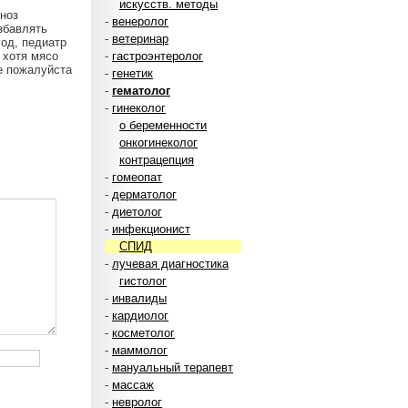
искусств. методы
гноз
-
венеролог
збавлять
-
ветеринар
од, педиатр
 хотя мясо
-
гастроэнтеролог
е пожалуйста
-
генетик
-
гематолог
-
гинеколог
о беременности
онкогинеколог
контрацепция
-
гомеопат
-
дерматолог
-
диетолог
-
инфекционист
СПИД
-
лучевая диагностика
гистолог
-
инвалиды
-
кардиолог
-
косметолог
-
маммолог
-
мануальный терапевт
-
массаж
-
невролог