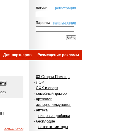
Логин:
регистрация
Пароль:
напоминание
Для партнеров
Размещение рекламы
-
03-Скорая Помощь
-
ЛОР
-
ЛФК и спорт
осах
-
семейный доктор
-
артролог
-
аллерго-иммунолог
-
аптека
йн
пищевые добавки
-
бесплодие
естеств. методы
гематолог