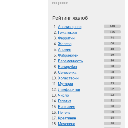
вопросов
Рейтинг жалоб
Анализ крови
148
Гематокрит
115
Ферритин
74
Железо
66
Анемия
40
Фибриноген
39
Беременность
36
Билирубин
28
Селезенка
28
Холестерин
25
Мутация
23
Лимфоцитов
22
Число
22
Гепатит
21
Биохимия
20
Печень
20
Креатинин
18
Мочевина
18