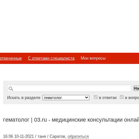
отвеченные
С ответами специалиста
Мои вопросы
Искать в разделе
в ответах
в вопр
гематолог | 03.ru - медицинские консультации онла
16:06 10-11-2021 / таня / Саратов
,
обратиться