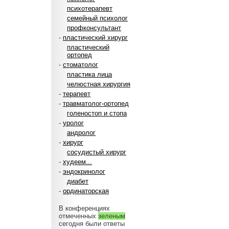
психотерапевт
семейный психолог
профконсультант
-
пластический хирург
пластический
ортопед
-
стоматолог
пластика лица
челюстная хирургия
-
терапевт
-
травматолог-ортопед
голеностоп и стопа
-
уролог
андролог
-
хирург
сосудистый хирург
-
худеем...
-
эндокринолог
диабет
-
ординаторская
В конференциях
отмеченных
зеленым
сегодня были ответы