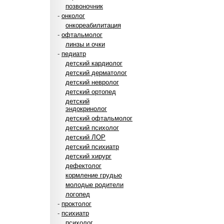
позвоночник
-
онколог
онкореабилитация
-
офтальмолог
линзы и очки
-
педиатр
детский кардиолог
детский дерматолог
детский невролог
детский ортопед
детский
эндокринолог
детский офтальмолог
детский психолог
детский ЛОР
детский психиатр
детский хирург
дефектолог
кормление грудью
молодые родители
логопед
-
проктолог
-
психиатр
психолог