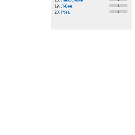
Лайфферон
Л-Вен
6
Роза
5