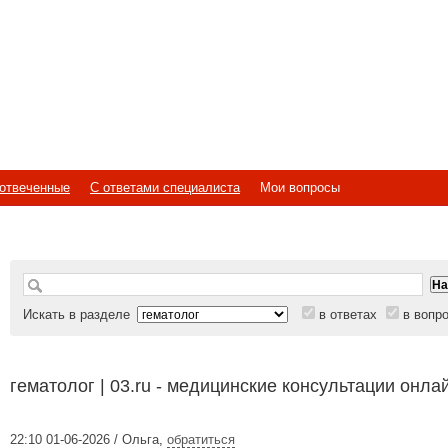
отвеченные
С ответами специалиста
Мои вопросы
Искать в разделе
в ответах
в вопр
гематолог | 03.ru - медицинские консультации онла
22:10 01-06-2026 / Ольга
,
обратиться