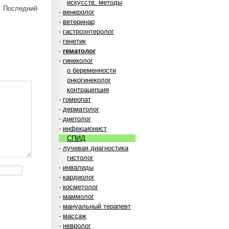
искусств. методы
. Последний
-
венеролог
-
ветеринар
-
гастроэнтеролог
-
генетик
-
гематолог
-
гинеколог
о беременности
онкогинеколог
контрацепция
-
гомеопат
-
дерматолог
-
диетолог
-
инфекционист
СПИД
-
лучевая диагностика
гистолог
-
инвалиды
-
кардиолог
-
косметолог
-
маммолог
-
мануальный терапевт
-
массаж
-
невролог