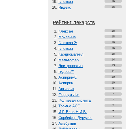
Глюкоза
16
Индекс
16
Рейтинг лекарств
Клексан
18
Мочевина
18
Глюкоза-Э
16
Глюкоза
16
Кардиомагнил
15
Мальтофер
14
Эритропоэтин
13
Гидреа™
11
Аспирин-C
10
Аспирин
10
Ангиовит
9
Феррум Лек
7
Фолиевая кислота
7
Тромбо АСС
7
И.Г. Вена Н.И.В.
7
Сорбифер Дурулес
7
Альбумин
7
6