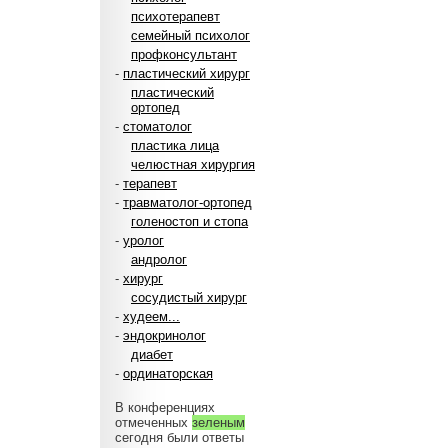
психотерапевт
семейный психолог
профконсультант
-
пластический хирург
пластический
ортопед
-
стоматолог
пластика лица
челюстная хирургия
-
терапевт
-
травматолог-ортопед
голеностоп и стопа
-
уролог
андролог
-
хирург
сосудистый хирург
-
худеем...
-
эндокринолог
диабет
-
ординаторская
В конференциях
отмеченных
зеленым
сегодня были ответы