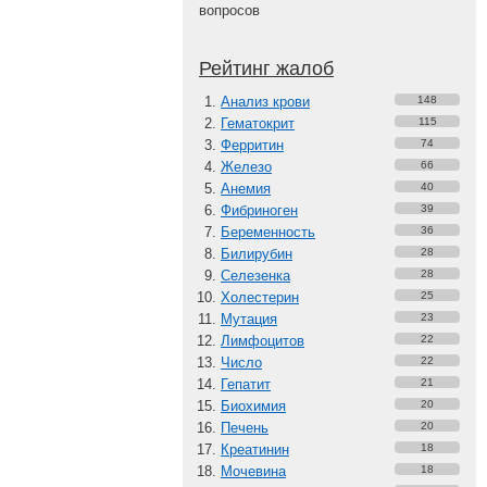
вопросов
Рейтинг жалоб
Анализ крови
148
Гематокрит
115
Ферритин
74
Железо
66
Анемия
40
Фибриноген
39
Беременность
36
Билирубин
28
Селезенка
28
Холестерин
25
Мутация
23
Лимфоцитов
22
Число
22
Гепатит
21
Биохимия
20
Печень
20
Креатинин
18
Мочевина
18