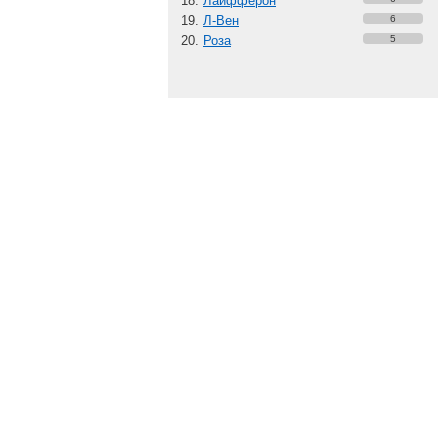
Лайфферон
Л-Вен
6
Роза
5