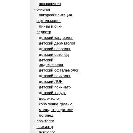
позвоночник
-
онколог
онкореабилитация
-
офтальмолог
линзы и очки
-
педиатр
детский кардиолог
детский дерматолог
детский невролог
детский ортопед
детский
эндокринолог
детский офтальмолог
детский психолог
детский ЛОР
детский психиатр
детский хирург
дефектолог
кормление грудью
молодые родители
логопед
-
проктолог
-
психиатр
психолог