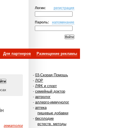
Логин:
регистрация
Пароль:
напоминание
Для партнеров
Размещение рекламы
-
03-Скорая Помощь
-
ЛОР
-
ЛФК и спорт
осах
-
семейный доктор
-
артролог
-
аллерго-иммунолог
-
аптека
йн
пищевые добавки
-
бесплодие
естеств. методы
гематолог