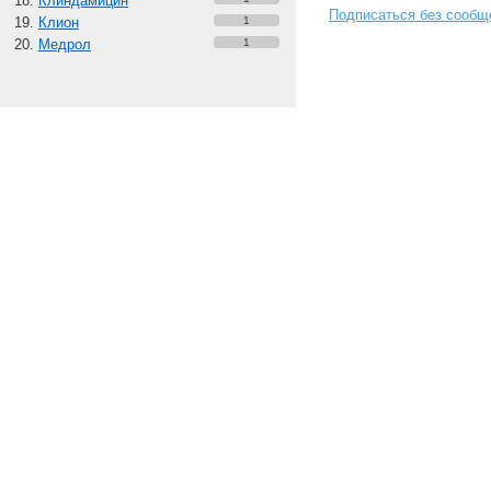
Клиндамицин
Подписаться без сообщ
Клион
1
Медрол
1