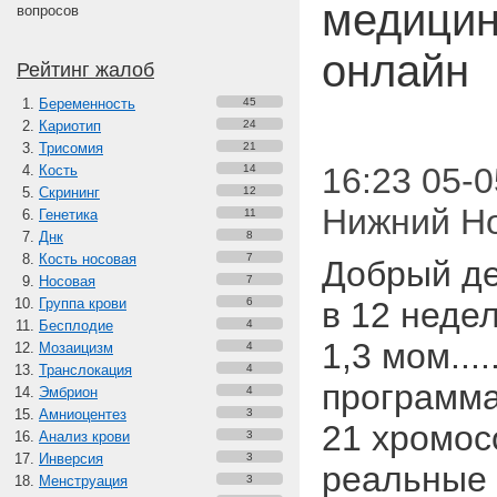
медицин
вопросов
онлайн
Рейтинг жалоб
Беременность
45
Кариотип
24
Трисомия
21
16:23 05-0
Кость
14
Скрининг
12
Нижний Н
Генетика
11
Днк
8
Кость носовая
7
Добрый ден
Носовая
7
Группа крови
6
в 12 неде
Бесплодие
4
1,3 мом....
Мозаицизм
4
Транслокация
4
программа 
Эмбрион
4
Амниоцентез
3
21 хромос
Анализ крови
3
Инверсия
3
реальные 
Менструация
3