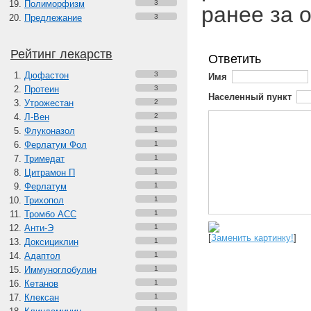
Полиморфизм
3
ранее за о
Предлежание
3
Рейтинг лекарств
Ответить
Дюфастон
3
Имя
Протеин
3
Населенный пункт
Утрожестан
2
Л-Вен
2
Флуконазол
1
Ферлатум Фол
1
Тримедат
1
Цитрамон П
1
Ферлатум
1
Трихопол
1
Тромбо АСС
1
Анти-Э
1
[
Заменить картинку!
]
Доксициклин
1
Адаптол
1
Иммуноглобулин
1
Кетанов
1
Клексан
1
1