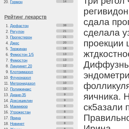
три регол 
Гормон
14
регивидон
Рейтинг лекарств
сдала про
Дюфастон
38
сделала у
Регулон
21
Прогестерон
21
проекции 
Джес
20
Тержинан
18
жтдкостно
Фемостон 1/5
13
Фемостон
13
Диффузны
Линдинет 20
12
Клотримазол
11
эндометри
Флуконазол
10
фолликуля
Метронидазол
10
Полижинакс
10
яичника. 
Диане-35
9
Доксициклин
9
ск5азали 
Макмирор
9
Утрожестан
8
Правильно
Ярина
8
Новинет
8
Ирина.
8