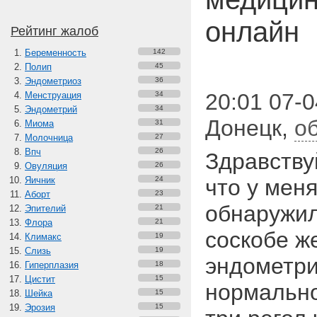
онлайн
Рейтинг жалоб
Беременность
142
Полип
45
Эндометриоз
36
20:01 07-
Менструация
34
Эндометрий
34
Донецк
,
о
Миома
31
Молочница
27
Впч
26
Здравству
Овуляция
26
Яичник
24
что у мен
Аборт
23
обнаружил
Эпителий
21
Флора
21
соскобе ж
Климакс
19
Слизь
19
эндометри
Гиперплазия
18
Цистит
15
нормально
Шейка
15
Эрозия
15