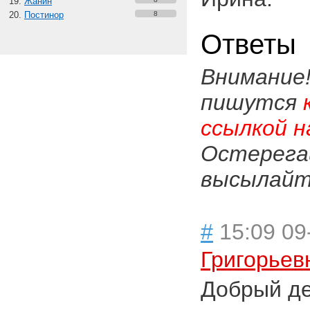
Жанин
Постинор
8
Ответы
Внимание
пишутся
ссылкой н
Остерега
высылайте
#
15:09 09
Григорьев
Добрый д