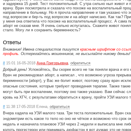
и задержка 15 дней. Тест положительный. С утра сильно ныл живот и 
врачу. Врач посмотрела и сказала что похоже на воспалительный проц
направление в больницу. Но я прочла направление и там указано что 
под вопросом и бер-ть под вопросом и на аборт написано. Как так? При
у меня она ответила что похоже на воспалительный процесс. А сама п
аборт не сказав мне. Я очень сильно испугалась. Скажите живот понял
стало. Могу ли я сохранить беременность?
Ответы
Внимание! Имена специалистов пишутся
красным шрифтом со ссылк
профиль
. Остерегайтесь мошенников, не высылайте никому деньги!
#
15:01 16-05-2018
Анна Григорьевна
,
обратиться
Добрый день! Успокойтесь, Вы скорее всего не так поняли врача и его
Врач не рекомендовал аборт, а написал , что возможно угроза прерыв
беременности (аборт), у Вас же болит живот, поэтому сразу врач искл
опасные состояния, которые требуют проведения терапии. Также таки
могут быть при воспалении, поэтому оно также указано. Вам сейчас с
кровь на ХГЧ, с результатами обратиться к врачу, пройти УЗИ малого т
#
11:38 17-05-2018 Елена,
обратиться
Вчера хадила на УЗИ малого таза. Три теста положительные. Врач ска
эндометрии есть какое то тело но оно не чёткое и возможно что срок о
недель и назначила плановое УЗИ через 2 недели и выписала мне либ
колоть прогестерон или принимать дюфастон я вот думаю это не повр