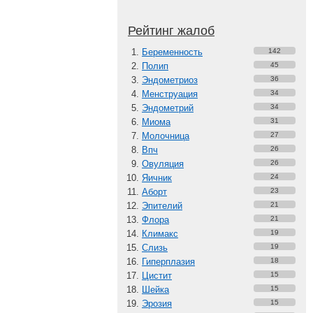
Рейтинг жалоб
Беременность
142
Полип
45
Эндометриоз
36
Менструация
34
Эндометрий
34
Миома
31
Молочница
27
Впч
26
Овуляция
26
Яичник
24
Аборт
23
Эпителий
21
Флора
21
Климакс
19
Слизь
19
Гиперплазия
18
Цистит
15
Шейка
15
Эрозия
15