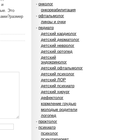
-
онколог
 и
онкореабилитация
ые. Это
-
офтальмолог
вами?размер
линзы и очки
-
педиатр
детский кардиолог
детский дерматолог
детский невролог
детский ортопед
детский
эндокринолог
детский офтальмолог
детский психолог
детский ЛОР
детский психиатр
детский хирург
дефектолог
кормление грудью
молодые родители
логопед
-
проктолог
-
психиатр
психолог
психотерапевт