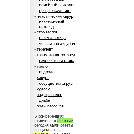
семейный психолог
профконсультант
-
пластический хирург
пластический
ортопед
-
стоматолог
пластика лица
челюстная хирургия
-
терапевт
-
травматолог-ортопед
голеностоп и стопа
-
уролог
андролог
-
хирург
сосудистый хирург
-
худеем...
-
эндокринолог
диабет
-
ординаторская
В конференциях
отмеченных
зеленым
сегодня были ответы
специалистов.