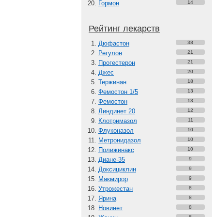
Гормон
14
Рейтинг лекарств
Дюфастон
38
Регулон
21
Прогестерон
21
Джес
20
Тержинан
18
Фемостон 1/5
13
Фемостон
13
Линдинет 20
12
Клотримазол
11
Флуконазол
10
Метронидазол
10
Полижинакс
10
Диане-35
9
Доксициклин
9
Макмирор
9
Утрожестан
8
Ярина
8
Новинет
8
8