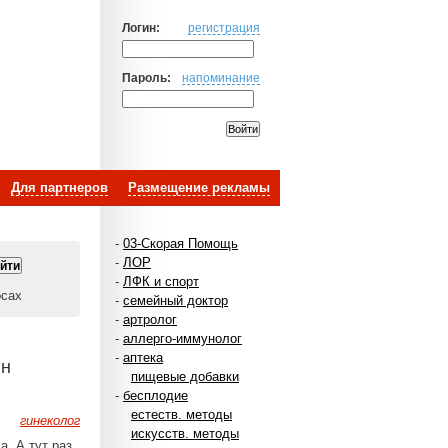
Логин:
регистрация
Пароль:
напоминание
Для партнеров
Размещение рекламы
-
03-Скорая Помощь
-
ЛОР
-
ЛФК и спорт
осах
-
семейный доктор
-
артролог
-
аллерго-иммунолог
-
аптека
йн
пищевые добавки
-
бесплодие
естеств. методы
гинеколог
искусств. методы
а. А тут раз