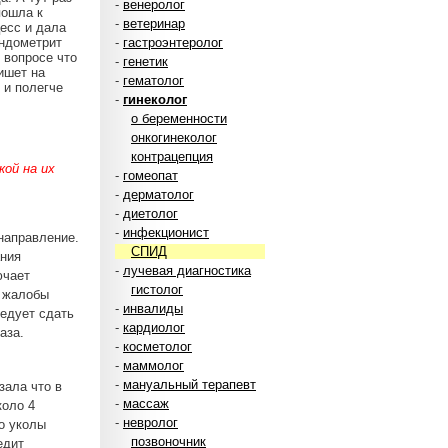
-
венеролог
пошла к
-
ветеринар
есс и дала
эндометрит
-
гастроэнтеролог
 вопросе что
-
генетик
ишет на
-
гематолог
 и полегче
-
гинеколог
о беременности
онкогинеколог
контрацепция
ой на их
-
гомеопат
-
дерматолог
-
диетолог
-
инфекционист
 направление.
СПИД
ания
-
лучевая диагностика
ючает
гистолог
е жалобы
-
инвалиды
ледует сдать
-
кардиолог
аза.
-
косметолог
-
маммолог
-
мануальный терапевт
зала что в
-
массаж
коло 4
-
невролог
о уколы
позвоночник
едит