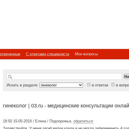
отвеченные
С ответами специалиста
Мои вопросы
Искать в разделе
в ответах
в вопр
гинеколог | 03.ru - медицинские консультации онла
18:50 15-05-2018 / Елена / Подпорожье
,
обратиться
Здравствуйте. У меня загиб матки кзади и не могла забеременеть 4 год