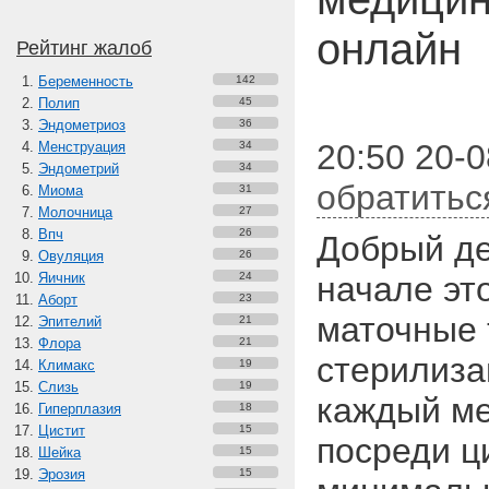
онлайн
Рейтинг жалоб
Беременность
142
Полип
45
Эндометриоз
36
20:50 20-0
Менструация
34
Эндометрий
34
обратитьс
Миома
31
Молочница
27
Впч
26
Добрый де
Овуляция
26
Яичник
24
начале эт
Аборт
23
маточные 
Эпителий
21
Флора
21
стерилиза
Климакс
19
Слизь
19
каждый ме
Гиперплазия
18
Цистит
15
посреди ц
Шейка
15
Эрозия
15