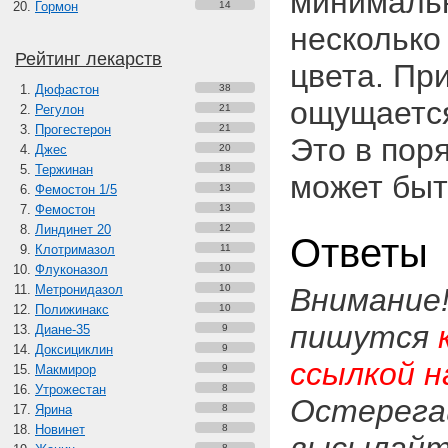
минималь
Гормон
14
несколько
Рейтинг лекарств
цвета. Пр
Дюфастон
38
ощущается
Регулон
21
Прогестерон
21
Это в пор
Джес
20
Тержинан
18
может быт
Фемостон 1/5
13
Фемостон
13
Линдинет 20
12
Ответы
Клотримазол
11
Флуконазол
10
Метронидазол
10
Внимание
Полижинакс
10
пишутся
Диане-35
9
Доксициклин
9
ссылкой н
Макмирор
9
Утрожестан
8
Остерега
Ярина
8
Новинет
8
8