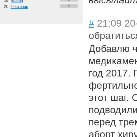
высылайте
Жанин
Постинор
8
#
21:09 20
обратитьс
Добавлю ч
медикамен
год 2017.
фертильно
этот шаг.
подводили
перед тре
аборт хир