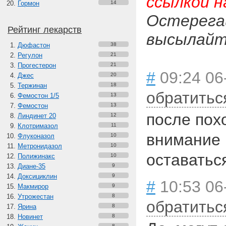
ссылкой н
Гормон
14
Остерега
Рейтинг лекарств
высылайте
Дюфастон
38
Регулон
21
Прогестерон
21
#
09:24 06
Джес
20
Тержинан
18
обратитьс
Фемостон 1/5
13
Фемостон
13
после пох
Линдинет 20
12
Клотримазол
11
внимание н
Флуконазол
10
Метронидазол
10
оставатьс
Полижинакс
10
Диане-35
9
Доксициклин
9
#
10:53 06
Макмирор
9
Утрожестан
8
обратитьс
Ярина
8
Новинет
8
8