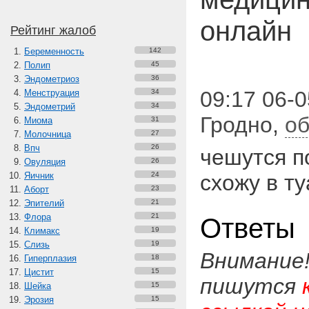
онлайн
Рейтинг жалоб
Беременность
142
Полип
45
Эндометриоз
36
09:17 06-0
Менструация
34
Эндометрий
34
Гродно
,
об
Миома
31
Молочница
27
Впч
26
чешутся п
Овуляция
26
Яичник
24
схожу в т
Аборт
23
Эпителий
21
Флора
21
Ответы
Климакс
19
Слизь
19
Внимание
Гиперплазия
18
Цистит
15
пишутся
Шейка
15
Эрозия
15