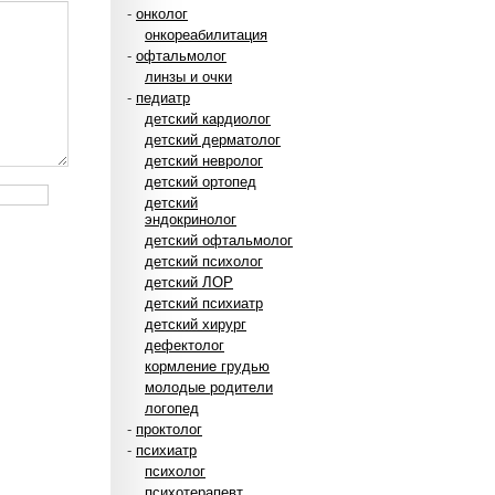
-
онколог
онкореабилитация
-
офтальмолог
линзы и очки
-
педиатр
детский кардиолог
детский дерматолог
детский невролог
детский ортопед
детский
эндокринолог
детский офтальмолог
детский психолог
детский ЛОР
детский психиатр
детский хирург
дефектолог
кормление грудью
молодые родители
логопед
-
проктолог
-
психиатр
психолог
психотерапевт