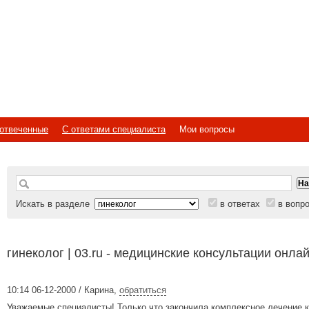
отвеченные
С ответами специалиста
Мои вопросы
Искать в разделе
в ответах
в вопр
гинеколог | 03.ru - медицинские консультации онла
10:14 06-12-2000 / Карина
,
обратиться
Уважаемые специалисты! Только что закончила комплексное лечение 