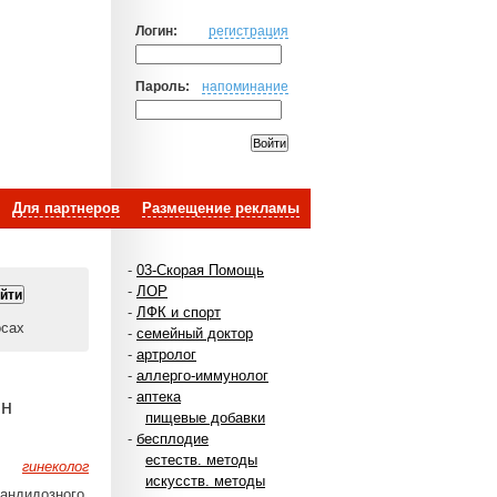
Логин:
регистрация
Пароль:
напоминание
Для партнеров
Размещение рекламы
-
03-Скорая Помощь
-
ЛОР
-
ЛФК и спорт
осах
-
семейный доктор
-
артролог
-
аллерго-иммунолог
-
аптека
йн
пищевые добавки
-
бесплодие
естеств. методы
гинеколог
искусств. методы
кандидозного