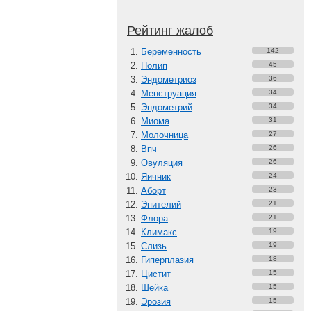
Рейтинг жалоб
Беременность
142
Полип
45
Эндометриоз
36
Менструация
34
Эндометрий
34
Миома
31
Молочница
27
Впч
26
Овуляция
26
Яичник
24
Аборт
23
Эпителий
21
Флора
21
Климакс
19
Слизь
19
Гиперплазия
18
Цистит
15
Шейка
15
Эрозия
15