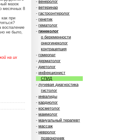
-
венеролог
ьный мазок
-
ветеринар
о месячных 8
-
гастроэнтеролог
 как при
-
генетик
ляться?
-
гематолог
а воспаление
-
гинеколог
ано не было,
о беременности
онкогинеколог
контрацепция
-
гомеопат
ой на их
-
дерматолог
-
диетолог
-
инфекционист
СПИД
-
лучевая диагностика
гистолог
-
инвалиды
-
кардиолог
-
косметолог
-
маммолог
-
мануальный терапевт
-
массаж
-
невролог
позвоночник