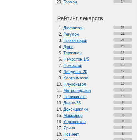
Гормон
14
Рейтинг лекарств
Дюфастон
38
Регулон
21
Прогестерон
21
Джес
20
Тержинан
18
Фемостон 1/5
13
Фемостон
13
Линдинет 20
12
Клотримазол
11
Флуконазол
10
Метронидазол
10
Полижинакс
10
Диане-35
9
Доксициклин
9
Макмирор
9
Утрожестан
8
Ярина
8
Новинет
8
8