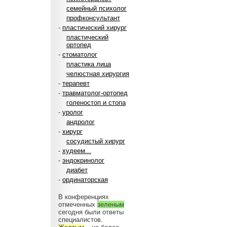
семейный психолог
профконсультант
-
пластический хирург
пластический
ортопед
-
стоматолог
пластика лица
челюстная хирургия
-
терапевт
-
травматолог-ортопед
голеностоп и стопа
-
уролог
андролог
-
хирург
сосудистый хирург
-
худеем...
-
эндокринолог
диабет
-
ординаторская
В конференциях
отмеченных
зеленым
сегодня были ответы
специалистов.