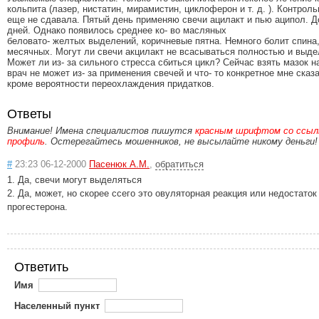
кольпита (лазер, нистатин, мирамистин, циклоферон и т. д. ). Контрол
еще не сдавала. Пятый день применяю свечи ацилакт и пью аципол. Д
дней. Однако появилось среднее ко- во масляных
беловато- желтых выделений, коричневые пятна. Немного болит спина,
месячных. Могут ли свечи акцилакт не всасываться полностью и выде
Может ли из- за сильного стресса сбиться цикл? Сейчас взять мазок н
врач не может из- за применения свечей и что- то конкретное мне сказ
кроме вероятности переохлаждения придатков.
Ответы
Внимание! Имена специалистов пишутся
красным шрифтом со ссылк
профиль
. Остерегайтесь мошенников, не высылайте никому деньги!
#
23:23 06-12-2000
Пасенюк А.М.
,
обратиться
1. Да, свечи могут выделяться
2. Да, может, но скорее ссего это овуляторная реакция или недостаток
прогестерона.
Ответить
Имя
Населенный пункт