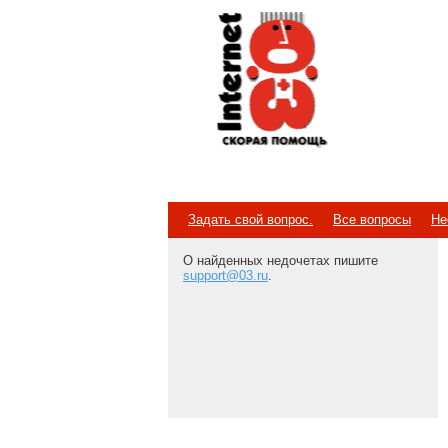
Internet
Скорая помощь
Задать свой вопрос.
Все вопросы
Не
О найденных недочетах пишите
support@03.ru
.