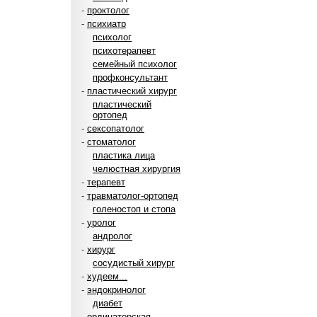
-
проктолог
-
психиатр
психолог
психотерапевт
семейный психолог
профконсультант
-
пластический хирург
пластический
ортопед
-
сексопатолог
-
стоматолог
пластика лица
челюстная хирургия
-
терапевт
-
травматолог-ортопед
голеностоп и стопа
-
уролог
андролог
-
хирург
сосудистый хирург
-
худеем...
-
эндокринолог
диабет
-
ординаторская