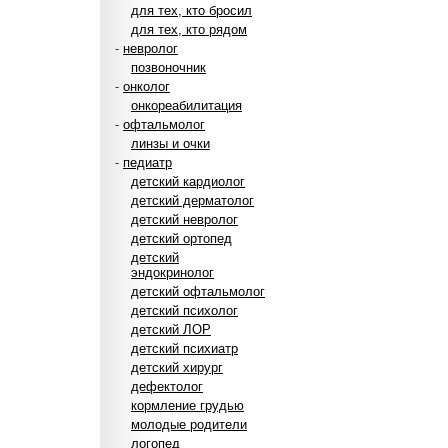
для тех, кто бросил
для тех, кто рядом
-
невролог
позвоночник
-
онколог
онкореабилитация
-
офтальмолог
линзы и очки
-
педиатр
детский кардиолог
детский дерматолог
детский невролог
детский ортопед
детский
эндокринолог
детский офтальмолог
детский психолог
детский ЛОР
детский психиатр
детский хирург
дефектолог
кормление грудью
молодые родители
логопед