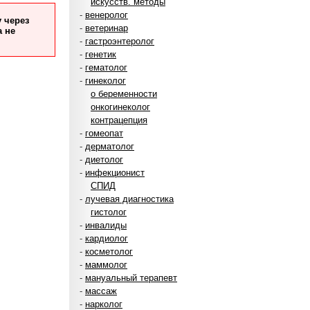
искусств. методы
-
венеролог
 через
-
ветеринар
а не
-
гастроэнтеролог
-
генетик
-
гематолог
-
гинеколог
о беременности
онкогинеколог
контрацепция
-
гомеопат
-
дерматолог
-
диетолог
-
инфекционист
СПИД
-
лучевая диагностика
гистолог
-
инвалиды
-
кардиолог
-
косметолог
-
маммолог
-
мануальный терапевт
-
массаж
-
нарколог