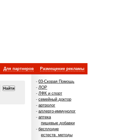
Для партнеров
Размещение рекламы
-
03-Скорая Помощь
-
ЛОР
-
ЛФК и спорт
-
семейный доктор
-
артролог
-
аллерго-иммунолог
-
аптека
пищевые добавки
-
бесплодие
естеств. методы