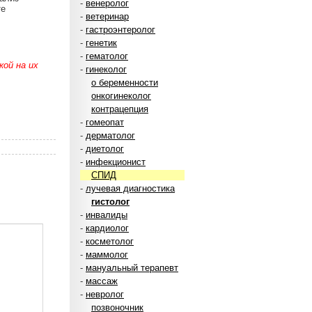
-
венеролог
те
-
ветеринар
-
гастроэнтеролог
-
генетик
-
гематолог
ой на их
-
гинеколог
о беременности
онкогинеколог
контрацепция
-
гомеопат
-
дерматолог
-
диетолог
-
инфекционист
СПИД
-
лучевая диагностика
гистолог
-
инвалиды
-
кардиолог
-
косметолог
-
маммолог
-
мануальный терапевт
-
массаж
-
невролог
позвоночник