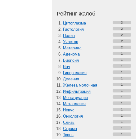
Рейтинг жалоб
Цитоплазма
3
Гистология
2
Полип
2
Участок
2
Материал
2
Аденома
1
Биопсия
1
Впч
1
Гиперплазия
1
Деления
1
Железа молочная
1
Инфильтрация
1
Менструация
1
Метаплазия
1
Невус
1
Онкология
1
Слизь
1
Строма
1
Ткань
1