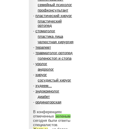
семейный психолог
профконсультант
-
пластический хирург
пластический
ортопед
-
стоматолог
пластика лица
челюстная хирургия
-
терапевт
-
травматолог-ортопед
голеностоп и стопа
-
уролог
андролог
-
хирург
сосудистый хирург
-
худеем...
-
эндокринолог
диабет
-
ординаторская
В конференциях
отмеченных
зеленым
сегодня были ответы
специалистов.