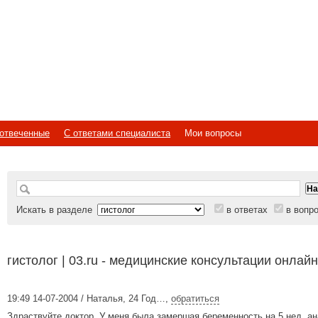
отвеченные
С ответами специалиста
Мои вопросы
Искать в разделе
в ответах
в вопр
гистолог | 03.ru - медицинские консультации онлайн
19:49 14-07-2004 / Наталья, 24 Год…
,
обратиться
Здраствуйте доктор, У меня была замершая беременность на 5 нед, а