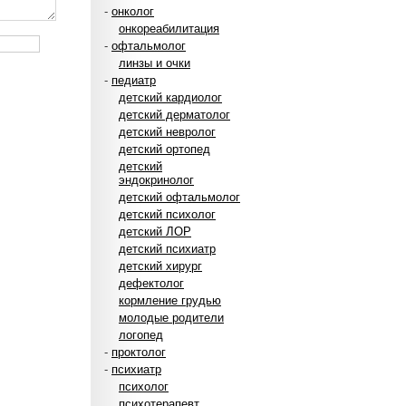
-
онколог
онкореабилитация
-
офтальмолог
линзы и очки
-
педиатр
детский кардиолог
детский дерматолог
детский невролог
детский ортопед
детский
эндокринолог
детский офтальмолог
детский психолог
детский ЛОР
детский психиатр
детский хирург
дефектолог
кормление грудью
молодые родители
логопед
-
проктолог
-
психиатр
психолог
психотерапевт