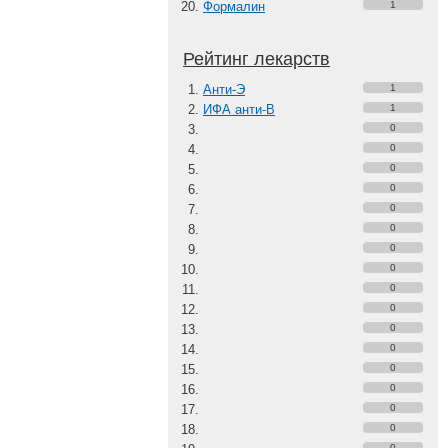
Формалин
1
Рейтинг лекарств
Анти-Э
1
ИФА анти-В
1
0
0
0
0
0
0
0
0
0
0
0
0
0
0
0
0
0