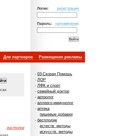
Логин:
регистрация
Пароль:
напоминание
Для партнеров
Размещение рекламы
-
03-Скорая Помощь
-
ЛОР
-
ЛФК и спорт
осах
-
семейный доктор
-
артролог
-
аллерго-иммунолог
-
аптека
пищевые добавки
-
бесплодие
естеств. методы
гистолог
искусств. методы
нализ