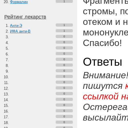
Фрагменты
Формалин
1
стромы, п
Рейтинг лекарств
отеком и 
Анти-Э
1
мононукле
ИФА анти-В
1
0
Спасибо!
0
0
0
Ответы
0
0
0
Внимание
0
0
пишутся
0
ссылкой н
0
0
Остерега
0
0
высылайте
0
0
0