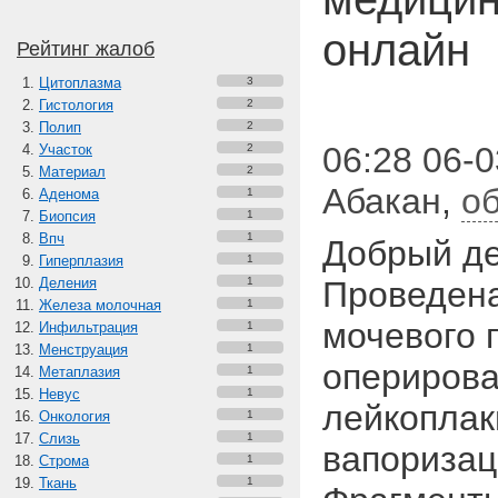
онлайн
Рейтинг жалоб
Цитоплазма
3
Гистология
2
Полип
2
06:28 06-0
Участок
2
Материал
2
Абакан
,
о
Аденома
1
Биопсия
1
Впч
1
Добрый де
Гиперплазия
1
Деления
1
Проведена
Железа молочная
1
мочевого 
Инфильтрация
1
Менструация
1
оперирова
Метаплазия
1
Невус
1
лейкоплак
Онкология
1
Слизь
1
вапоризац
Строма
1
Ткань
1