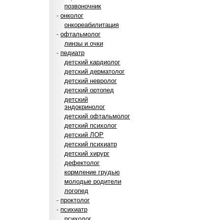
позвоночник
-
онколог
онкореабилитация
-
офтальмолог
линзы и очки
-
педиатр
детский кардиолог
детский дерматолог
детский невролог
детский ортопед
детский
эндокринолог
детский офтальмолог
детский психолог
детский ЛОР
детский психиатр
детский хирург
дефектолог
кормление грудью
молодые родители
логопед
-
проктолог
-
психиатр
психолог