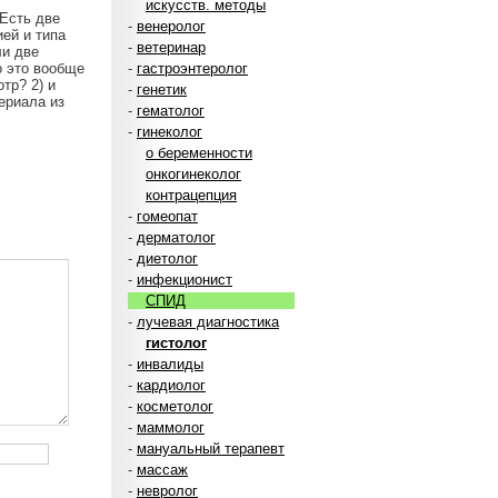
искусств. методы
 Есть две
-
венеролог
ией и типа
-
ветеринар
ли две
о это вообще
-
гастроэнтеролог
тр? 2) и
-
генетик
ериала из
-
гематолог
-
гинеколог
о беременности
онкогинеколог
контрацепция
-
гомеопат
-
дерматолог
-
диетолог
-
инфекционист
СПИД
-
лучевая диагностика
гистолог
-
инвалиды
-
кардиолог
-
косметолог
-
маммолог
-
мануальный терапевт
-
массаж
-
невролог