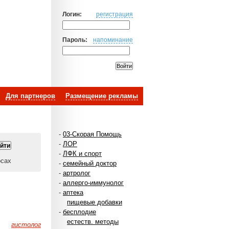
Логин:
регистрация
Пароль:
напоминание
Для партнеров
Размещение рекламы
-
03-Скорая Помощь
-
ЛОР
-
ЛФК и спорт
осах
-
семейный доктор
-
артролог
-
аллерго-иммунолог
-
аптека
пищевые добавки
-
бесплодие
естеств. методы
гистолог