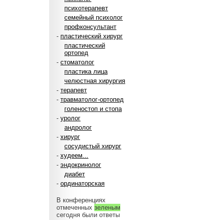
психотерапевт
семейный психолог
профконсультант
-
пластический хирург
пластический
ортопед
-
стоматолог
пластика лица
челюстная хирургия
-
терапевт
-
травматолог-ортопед
голеностоп и стопа
-
уролог
андролог
-
хирург
сосудистый хирург
-
худеем...
-
эндокринолог
диабет
-
ординаторская
В конференциях
отмеченных
зеленым
сегодня были ответы