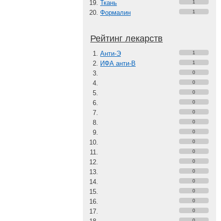
Ткань
1
Формалин
1
Рейтинг лекарств
Анти-Э
1
ИФА анти-В
1
0
0
0
0
0
0
0
0
0
0
0
0
0
0
0
0