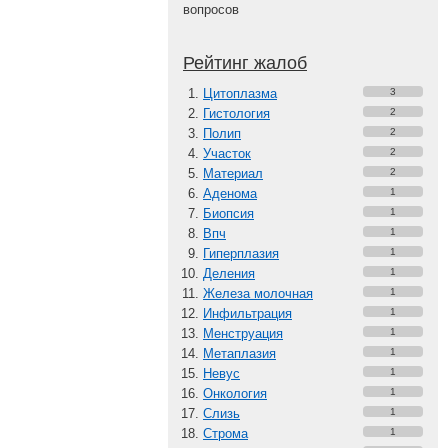
вопросов
Рейтинг жалоб
Цитоплазма
3
Гистология
2
Полип
2
Участок
2
Материал
2
Аденома
1
Биопсия
1
Впч
1
Гиперплазия
1
Деления
1
Железа молочная
1
Инфильтрация
1
Менструация
1
Метаплазия
1
Невус
1
Онкология
1
Слизь
1
Строма
1