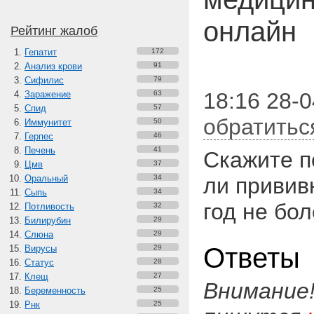
онлайн
Рейтинг жалоб
Гепатит
172
Анализ крови
91
Сифилис
79
18:16 28-0
Заражение
63
Спид
57
обратитьс
Иммунитет
50
Герпес
46
Печень
41
Скажите п
Цмв
37
Оральный
34
ли привив
Сыпь
34
год не бол
Потливость
32
Билирубин
29
Слюна
29
Ответы
Вирусы
29
Статус
28
Клещ
27
Внимание
Беременность
25
Рнк
25