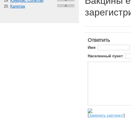
Вакцины е
Юнидокс Солютаб
Калетра
4
зарегистр
Ответить
Имя
Населенный пункт
[
Заменить картинку!
]